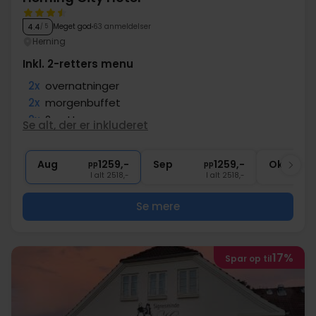
Meget god
63 anmeldelser
4.4
/ 5
Herning
Inkl. 2-retters menu
2x
overnatninger
2x
morgenbuffet
2x
2-retters menu
Se alt, der er inkluderet
1x
Adgang til fitness og vandkulturhus
∞
Gratis internet og parkering
Aug
1259,-
Sep
1259,-
Okt
pp
pp
I alt 2518,-
I alt 2518,-
Se mere
17%
Spar op til