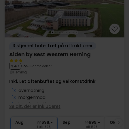
3 stjernet hotel tæt på attraktioner
Aiden by Best Western Herning
God
36 anmeldelser
3.4
/ 5
Herning
Inkl. Let aftenbuffet og velkomstdrink
1x
overnatning
1x
morgenmad
1x
let aftenbuffet
Se alt, der er inkluderet
1x
velkomstdrink
∞
Gratis parkering
Aug
699,-
Sep
699,-
Okt
pp
pp
I alt 1398,-
I alt 1398,-