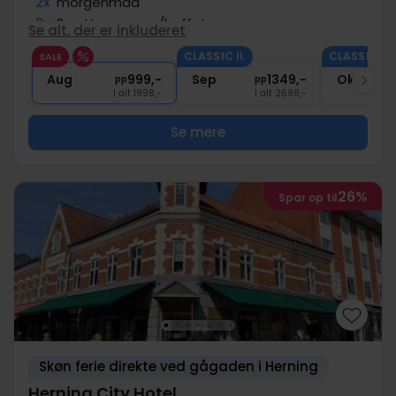
2x
morgenmad
2x
2-retters menu/buffet
Se alt, der er inkluderet
2x
Gratis kaffe/te under opholdet
CLASSIC II.
CLASSIC II.
SALE
∞
Gratis parkering og internet
Aug
999,-
Sep
1349,-
Okt
pp
pp
I alt 1998,-
I alt 2698,-
Se mere
26%
Spar op til
Skøn ferie direkte ved gågaden i Herning
Herning City Hotel