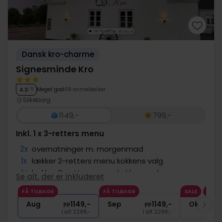
Dansk kro-charme
Signesminde Kro
Meget god
119 anmeldelser
4.3
/ 5
Silkeborg
1149,-
799,-
Inkl. 1 x 3-retters menu
2x
overnatninger m. morgenmad
1x
lækker 2-retters menu kokkens valg
1x
lækker 3-retters menu kokkens valg
Se alt, der er inkluderet
2x
kaffe to go
FÅ TILBAGE
FÅ TILBAGE
SALE
∞
Gratis parkering ved hotellet
Aug
1149,-
Sep
1149,-
Okt
pp
pp
I alt 2298,-
I alt 2298,-