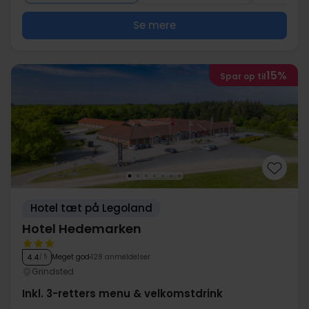
Se mere
15%
Spar op til
Hotel tæt på Legoland
Hotel Hedemarken
Meget god
128 anmeldelser
4.4
/ 5
Grindsted
Inkl. 3-retters menu & velkomstdrink