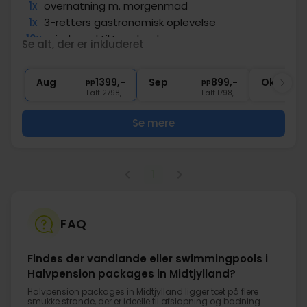
1x
overnatning m. morgenmad
1x
3-retters gastronomisk oplevelse
10x
min. kørsel til Legoland
Se alt, der er inkluderet
1x
1 velkomstdrink
∞
Gratis internet og parkering
Aug
1399,-
Sep
899,-
Okt
pp
pp
I alt 2798,-
I alt 1798,-
Se mere
1
FAQ
Findes der vandlande eller swimmingpools i
Halvpension packages in Midtjylland?
Halvpension packages in Midtjylland ligger tæt på flere
smukke strande, der er ideelle til afslapning og badning.