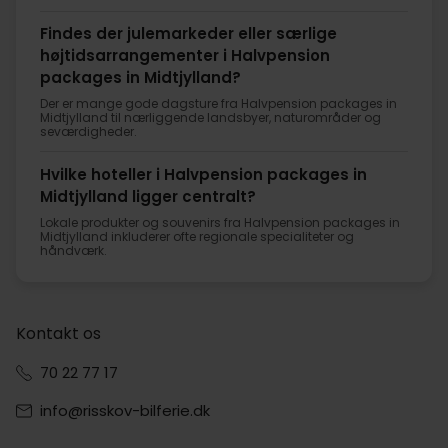
Findes der julemarkeder eller særlige
højtidsarrangementer i Halvpension
packages in Midtjylland?
Der er mange gode dagsture fra Halvpension packages in
Midtjylland til nærliggende landsbyer, naturområder og
seværdigheder.
Hvilke hoteller i Halvpension packages in
Midtjylland ligger centralt?
Lokale produkter og souvenirs fra Halvpension packages in
Midtjylland inkluderer ofte regionale specialiteter og
håndværk.
Kontakt os
70 22 77 17
info@risskov-bilferie.dk