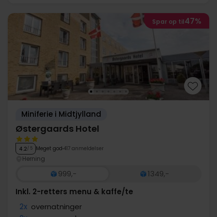
47%
Spar op til
Miniferie i Midtjylland
Østergaards Hotel
Meget god
417 anmeldelser
4.2
/ 5
Herning
999,-
1349,-
Inkl. 2-retters menu & kaffe/te
2x
overnatninger