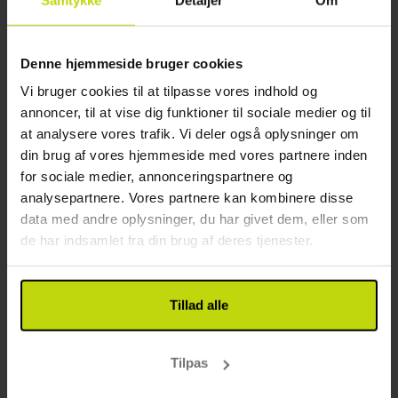
1x
overnatning i hyggeligt værelse
1x
lækker morgenbuffet
Denne hjemmeside bruger cookies
1x
3-retters gastronomisk oplevelse
Se alt, der er inkluderet
1x
Kaffe med sødt
Vi bruger cookies til at tilpasse vores indhold og
∞
Gratis parkering
annoncer, til at vise dig funktioner til sociale medier og til
Aug
519,-
Sep
519,-
Okt
pp
pp
at analysere vores trafik. Vi deler også oplysninger om
I alt 1038,-
I alt 1038,-
din brug af vores hjemmeside med vores partnere inden
Se mere
for sociale medier, annonceringspartnere og
analysepartnere. Vores partnere kan kombinere disse
data med andre oplysninger, du har givet dem, eller som
14%
de har indsamlet fra din brug af deres tjenester.
Spar op til
Tillad alle
Tilpas