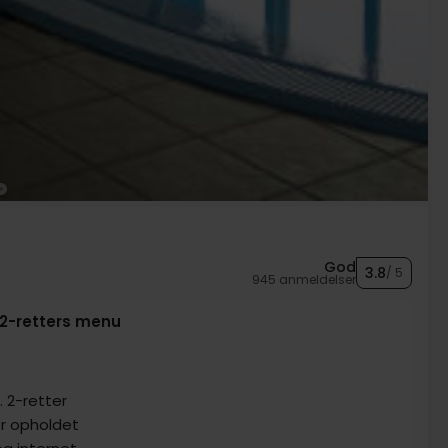
God
3.8
/ 5
945 anmeldelser
 2-retters menu
 2-retter
er opholdet