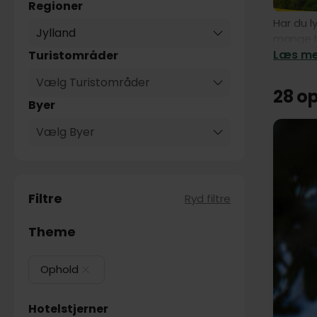
Regioner
Har du l
Jylland
mange ho
Læs mer
Turistområder
Vælg Turistområder
28 o
Byer
Vælg Byer
Filtre
Ryd filtre
Theme
Ophold
Hotelstjerner