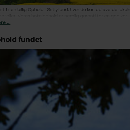
yst til en billig Ophold i Østjylland, hvor du kan opleve de l
teller! Vores hotelophold er nemlig garanti for en god kør-sel
e ...
phold fundet