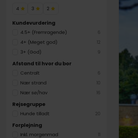
4
3
2
4
3
2
Hotelstjerner
Hotelstjerner
Hotelstjerner
Kundevurdering
4.5+ (Fremragende)
6
4+ (Meget god)
12
3+ (God)
9
Afstand til hvor du bor
Centralt
6
Nær strand
10
Nær sø/hav
16
Rejsegruppe
Hunde tilladt
20
Forplejning
Inkl. morgenmad
11