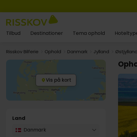
Tilbud
Destinationer
Tema ophold
Hoteltyp
Risskov Bilferie
Ophold
Danmark
Jylland
Østjyllan
Opho
Vis på kort
Land
Danmark