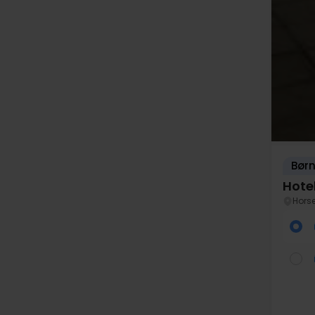
Børn
Hote
Hors