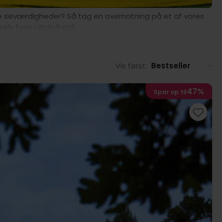
okale seværdigheder? Så tag en overnatning på et af vores
v ferie i Østjylland.
Vis først:
Bestseller
47%
Spar op til