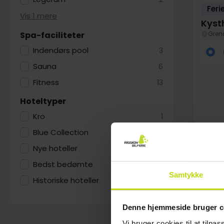
Feri
Vis 1 mere
Kyst
Gren
Spa-faciliteter
Indendørs pool
3
Sauna
6
Fitness
13
Hoteltyper
Kro
1
Blue Collection
1
Nye hoteller
1
SALE
Au
Bedst bedømte
18
Samtykke
Historiske hoteller
2
Denne hjemmeside bruger c
Vi bruger cookies til at tilpas