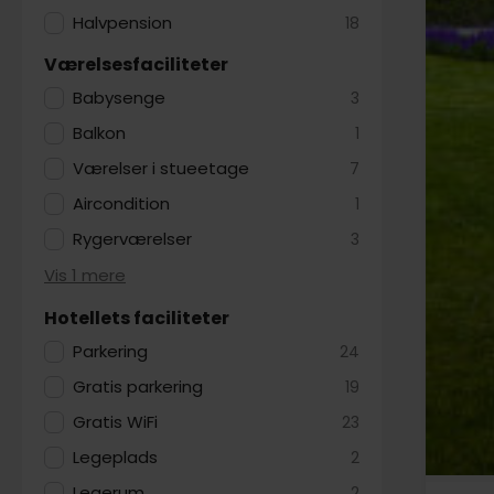
Halvpension
18
Værelsesfaciliteter
Babysenge
3
Balkon
1
Værelser i stueetage
7
Aircondition
1
Rygerværelser
3
Vis 1 mere
Hotellets faciliteter
Parkering
24
Gratis parkering
19
Gratis WiFi
23
Legeplads
2
Legerum
2