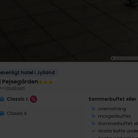
evenligt hotel i Jylland
l Pejsegården
ens
Vis på kort
Classic I.
Sommerbuffet eller
1x
overnatning
Classic II.
1x
morgenbuffet
1x
Sommerbuffet el.
∞
Gratis kaffe und