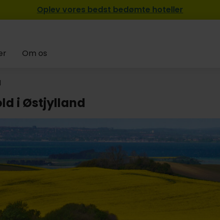
Oplev vores bedst bedømte hoteller
er
Om os
d
ld i Østjylland