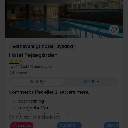
Børnevenligt hotel i Jylland
Hotel Pejsegården
God
949 anmeldelser
3.8
/ 5
Horsens
599,-
769,-
Sommerbuffet eller 2-retters menu
1x
overnatning
1x
morgenbuffet
1x
Sommerbuffet el. 2-retter
Se alt, der er inkluderet
∞
Gratis kaffe under opholdet
CLASSIC II.
CLASSIC II.
FÅ TILBAGE