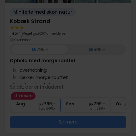
Miniferie med skøn natur
Kobæk Strand
Meget god
297 anmeldelser
4.2
/ 5
Skælskør
799,-
899,-
Ophold med morgenbuffet
1x
overnatning
1x
lækker morgenbuffet
1x
1 glas vin, øl el. vand
Se alt, der er inkluderet
∞
Tæt på stranden
FÅ TILBAGE
1x
kaffe to go
Aug
799,-
Sep
799,-
Okt
pp
pp
I alt 1598,-
I alt 1598,-
Se mere