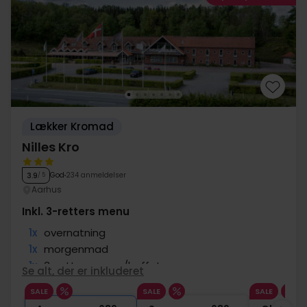
Lækker Kromad
Nilles Kro
God
234 anmeldelser
3.9
/ 5
Aarhus
Inkl. 3-retters menu
1x
overnatning
1x
morgenmad
1x
3-retters menu/buffet
Se alt, der er inkluderet
1x
Gratis øl/vin u/middagen til 20:00
SALE
SALE
SALE
∞
Gratis internet og parkering