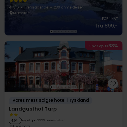
4.7
/ 5
Fremragende
230 anmeldelser
Middelfart
FOR 1 NAT
fra 899,-
38%
Spar op til
Vores mest solgte hotel i Tyskland
Landgasthof Tarp
Meget god
2929 anmeldelser
4.0
/ 5
Flensborg