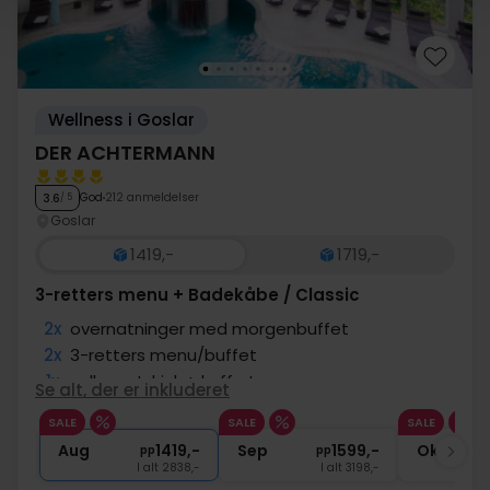
Wellness i Goslar
DER ACHTERMANN
God
212 anmeldelser
3.6
/ 5
Goslar
1419,-
1719,-
3-retters menu + Badekåbe / Classic
2x
overnatninger med morgenbuffet
2x
3-retters menu/buffet
1x
velkomstdrink + kaffe to go
Se alt, der er inkluderet
∞
Badekåbe og tøfler
SALE
SALE
SALE
∞
Adgang til wellnessafdeling
Aug
1419,-
Sep
1599,-
Okt
pp
pp
I alt 2838,-
I alt 3198,-