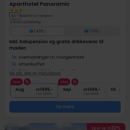
Aparthotel Panoramic
God
408 anmeldelser
3.1
/ 5
Bad Lauterberg
1499,-
1799,-
Inkl. halvpension og gratis drikkevarer til
maden
3x
overnatninger m. morgenmad
3x
aftenbuffet
3x
Drikke er inkluderet til middagen
Se alt, der er inkluderet
3x
Adgang til wellnessafdeling
SALE
SALE
∞
Slutrengøring
Aug
1499,-
Sep
1499,-
Okt
pp
pp
I alt 2998,-
I alt 2998,-
Se mere
32%
Spar op til