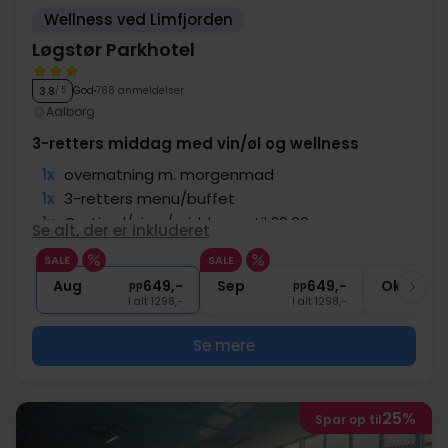
Wellness ved Limfjorden
Løgstør Parkhotel
God
788 anmeldelser
3.8
/ 5
Aalborg
3-retters middag med vin/øl og wellness
1x
overnatning m. morgenmad
1x
3-retters menu/buffet
1x
Gratis øl/vin u/middagen til 20:00
Se alt, der er inkluderet
1x
Fri adgang til pool og wellness
SALE
SALE
∞
Gratis internet og parkering
Aug
649,-
Sep
649,-
Okt
pp
pp
I alt 1298,-
I alt 1298,-
Se mere
25%
Spar op til