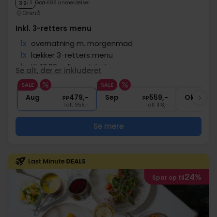
God
688 anmeldelser
3.9
/ 5
Grenå
Inkl. 3-retters menu
1x
overnatning m. morgenmad
1x
lækker 3-retters menu
1x
Kl. 17:00 velkomstdrink
Se alt, der er inkluderet
∞
Gratis kaffe/te under opholdet
SALE
SALE
∞
Gratis internet og parkering
Aug
479,-
Sep
559,-
Okt
pp
pp
I alt 958,-
I alt 1118,-
Se mere
24%
Spar op til