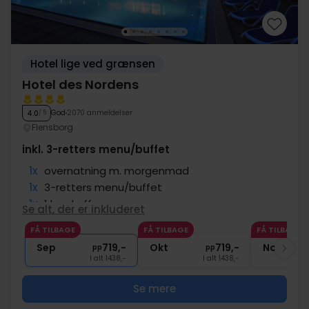
Hotel lige ved grænsen
Hotel des Nordens
God
2070 anmeldelser
4.0
/ 5
Flensborg
inkl. 3-retters menu/buffet
1x
overnatning m. morgenmad
1x
3-retters menu/buffet
1x
1 kop kaffe
Se alt, der er inkluderet
∞
Gratis adgang til Aquapoint
FÅ TILBAGE
FÅ TILBAGE
FÅ TILBAGE
1x
1 fl. vand på værelset (pr. vær.)
Sep
719,-
Okt
719,-
Nov
pp
pp
I alt 1438,-
I alt 1438,-
Se mere