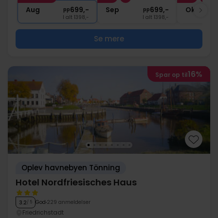
∞
Gratis internet og parkering
Aug
699,-
Sep
699,-
Okt
pp
pp
I alt 1398,-
I alt 1398,-
Se mere
16%
Spar op til
Oplev havnebyen Tönning
Hotel Nordfriesisches Haus
God
229 anmeldelser
3.2
/ 5
Friedrichstadt