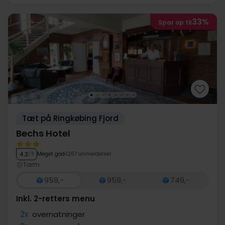
33%
Spar op til
Tæt på Ringkøbing Fjord
Bechs Hotel
Meget god
1267 anmeldelser
4.2
/ 5
Tarm
959,-
959,-
749,-
Inkl. 2-retters menu
2x
overnatninger