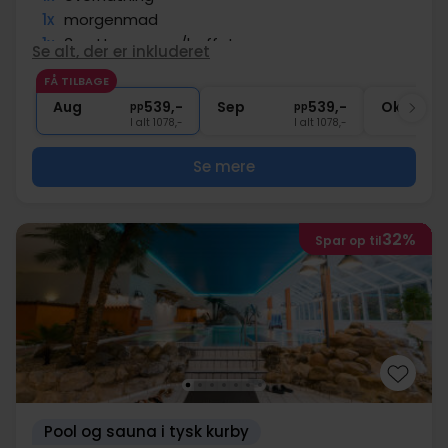
1x
morgenmad
1x
3-retters menu/buffet
Se alt, der er inkluderet
1x
kaffe/te og kage på ankomstdagen
FÅ TILBAGE
∞
Gratis parkering og internet
Aug
539,-
Sep
539,-
Okt
pp
pp
I alt 1078,-
I alt 1078,-
Se mere
32%
Spar op til
Pool og sauna i tysk kurby