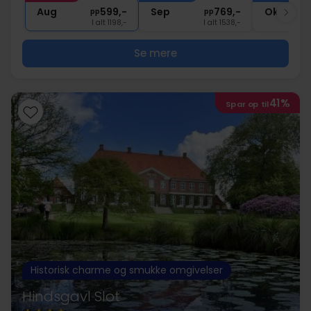
∞
Gratis parkering og internet
Aug
599,-
Sep
769,-
Okt
pp
pp
I alt 1198,-
I alt 1538,-
Se mere
41%
Spar op til
Historisk charme og smukke omgivelser
Hindsgavl Slot