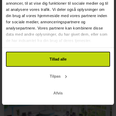
annoncer, til at vise dig funktioner til sociale medier og til
at analysere vores trafik. Vi deler også oplysninger om
God
468 anmeldelser
3.6
/ 5
Hundested
din brug af vores hjemmeside med vores partnere inden
for sociale medier, annonceringspartnere og
Sommertilbud
analysepartnere. Vores partnere kan kombinere disse
1x
overnatning
data med andre oplysninger, du har givet dem, eller som
1x
morgenmad
de har indsamlet fra din brug af deres tjenester.
1x
2-retters menu
Se alt, der er inkluderet
1x
Snacks før aftensmad
SALE
1x
kaffe to go
Tillad alle
Aug
599,-
Sep
599,-
Okt
pp
pp
I alt 1198,-
I alt 1198,-
Se mere
Tilpas
Afvis
17%
Spar op til