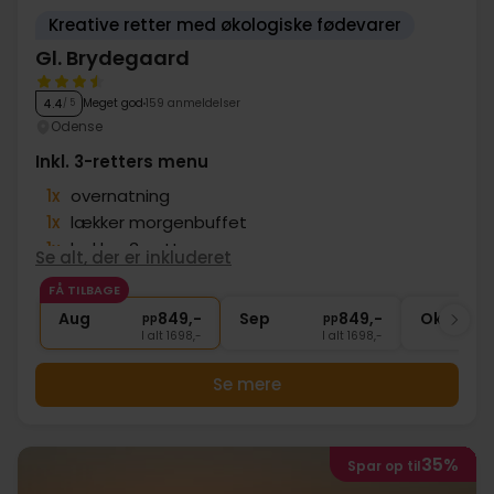
Kreative retter med økologiske fødevarer
Gl. Brydegaard
Meget god
159 anmeldelser
4.4
/ 5
Odense
Inkl. 3-retters menu
1x
overnatning
1x
lækker morgenbuffet
1x
lækker 3-retters menu
Se alt, der er inkluderet
1x
kaffe/te og hjemmebagt brunsviger
FÅ TILBAGE
∞
Gratis wifi
Aug
849,-
Sep
849,-
Okt
pp
pp
I alt 1698,-
I alt 1698,-
Se mere
35%
Spar op til