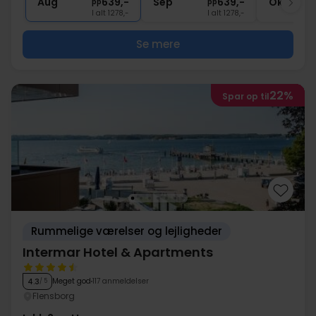
Aug
639,-
Sep
639,-
Okt
pp
pp
I alt 1278,-
I alt 1278,-
Se mere
22%
Spar op til
Rummelige værelser og lejligheder
Intermar Hotel & Apartments
Meget god
117 anmeldelser
4.3
/ 5
Flensborg