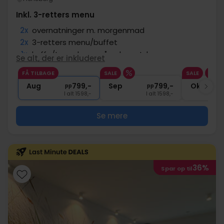
Inkl. 3-retters menu
2x
overnatninger m. morgenmad
2x
3-retters menu/buffet
1x
kaffe/te og kage på ankomstdagen
Se alt, der er inkluderet
1x
1 glas bobler
FÅ TILBAGE
SALE
SALE
1x
spillerunde på keglebane
Aug
799,-
Sep
799,-
Okt
pp
pp
I alt 1598,-
I alt 1598,-
Se mere
36%
Spar op til