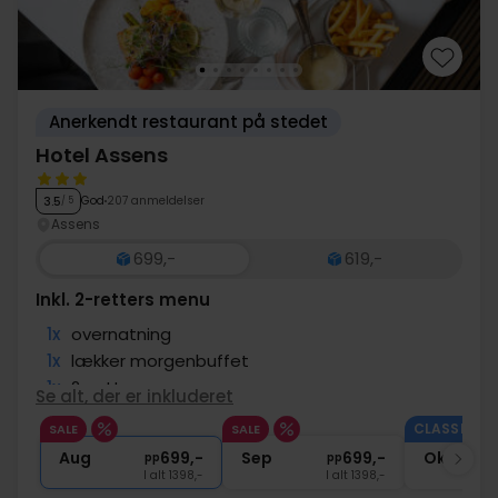
Anerkendt restaurant på stedet
Hotel Assens
God
207 anmeldelser
3.5
/ 5
Assens
699,-
619,-
Inkl. 2-retters menu
1x
overnatning
1x
lækker morgenbuffet
1x
2-retters menu
Se alt, der er inkluderet
∞
Gratis internet
CLASSIC II.
SALE
SALE
1x
kaffe to go
Aug
699,-
Sep
699,-
Okt
pp
pp
I alt 1398,-
I alt 1398,-