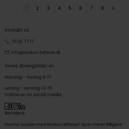
1
2
3
4
5
6
7
8
Kontakt os
70 22 77 17
info@risskov-bilferie.dk
Vores åbningstider er:
Mandag - fredag 9-17
Lørdag - søndag 10-15
Follow us on social media
Bemærk:
Hvorfor booke med Risskov Bilferie? Spar mere! Billigere