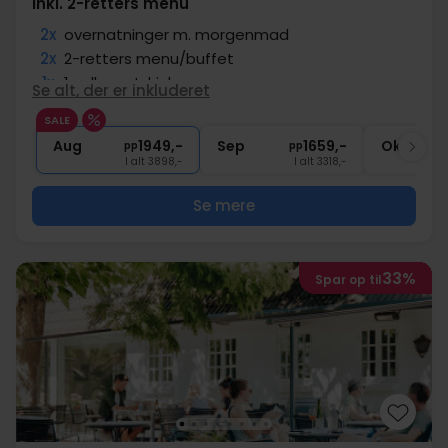
Inkl. 2-retters menu
2x
overnatninger m. morgenmad
2x
2-retters menu/buffet
1x
1 velkomstdrink
Se alt, der er inkluderet
1x
fl. vin pr. værelse ved afrejse
SALE
1x
Adgang til sauna
Aug
1949,-
Sep
1659,-
Okt
pp
pp
I alt 3898,-
I alt 3318,-
Se mere
33%
Spar op til