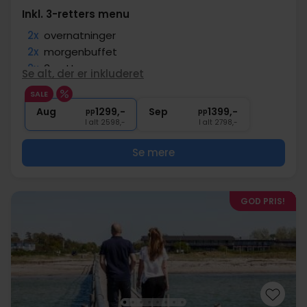
Inkl. 3-retters menu
2x
overnatninger
2x
morgenbuffet
2x
3-retters menu
Se alt, der er inkluderet
1x
1 velkomstdrink
SALE
∞
Gratis parkering
Aug
1299,-
Sep
1399,-
pp
pp
I alt 2598,-
I alt 2798,-
Se mere
GOD PRIS!