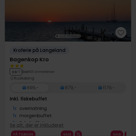
Kroferie på Langeland
Bagenkop Kro
God
1131 anmeldelser
3.9
/ 5
Rudkøbing
699,-
879,-
1179,-
Inkl. fiskebuffet
1x
overnatning
1x
morgenbuffet
1x
fiskebuffet
Se alt, der er inkluderet
1x
kaffe/te og kage på ankomstdagen
FÅ TILBAGE
SALE
SALE