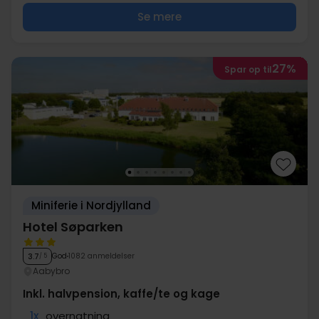
Se mere
27%
Spar op til
Miniferie i Nordjylland
Hotel Søparken
God
1082 anmeldelser
3.7
/ 5
Aabybro
Inkl. halvpension, kaffe/te og kage
1x
overnatning