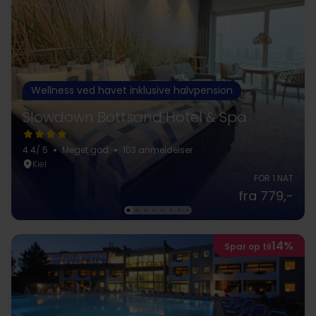
Wellness ved havet inklusive halvpension
Slowdown Bottsand Hotel & Spa
4.4
/ 5
Meget god
103 anmeldelser
Kiel
FOR 1 NAT
fra 779,-
14%
Spar op til