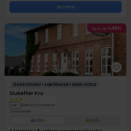
Se mere
48%
Spar op til
Gastronomi i særklasse i skøn natur
Slukefter Kro
God
1002 anmeldelser
3.9
/ 5
Haderslev
629,-
849,-