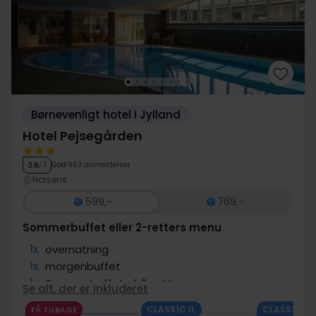
Børnevenligt hotel i Jylland
Hotel Pejsegården
God
953 anmeldelser
3.8
/ 5
Horsens
599,-
769,-
Sommerbuffet eller 2-retters menu
1x
overnatning
1x
morgenbuffet
1x
Sommerbuffet el. 2-retter
Se alt, der er inkluderet
∞
Gratis kaffe under opholdet
CLASSIC II.
CLASSIC II.
FÅ TILBAGE