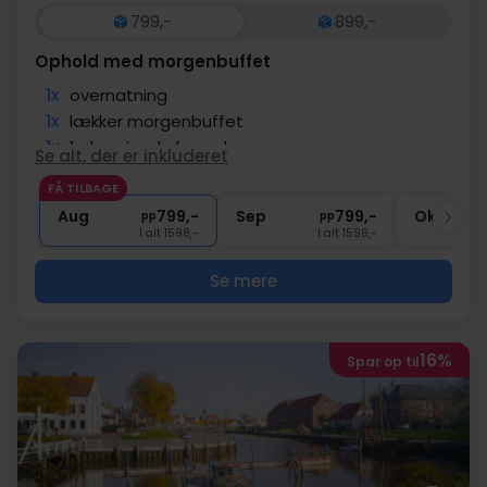
799,-
899,-
Ophold med morgenbuffet
1x
overnatning
1x
lækker morgenbuffet
1x
1 glas vin, øl el. vand
Se alt, der er inkluderet
∞
Tæt på stranden
FÅ TILBAGE
1x
kaffe to go
Aug
799,-
Sep
799,-
Okt
pp
pp
I alt 1598,-
I alt 1598,-
Se mere
16%
Spar op til