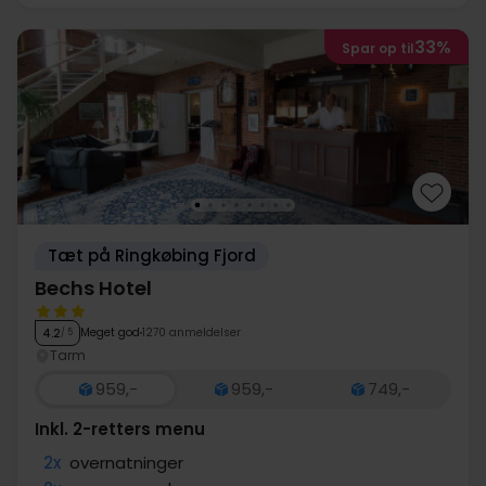
33%
Spar op til
Tæt på Ringkøbing Fjord
Bechs Hotel
Meget god
1270 anmeldelser
4.2
/ 5
Tarm
959,-
959,-
749,-
Inkl. 2-retters menu
2x
overnatninger