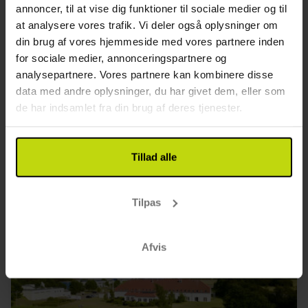
annoncer, til at vise dig funktioner til sociale medier og til
at analysere vores trafik. Vi deler også oplysninger om
God
470 anmeldelser
3.6
/ 5
Hundested
din brug af vores hjemmeside med vores partnere inden
for sociale medier, annonceringspartnere og
Sommertilbud
analysepartnere. Vores partnere kan kombinere disse
1x
overnatning
data med andre oplysninger, du har givet dem, eller som
1x
morgenmad
de har indsamlet fra din brug af deres tjenester.
1x
2-retters menu
Se alt, der er inkluderet
1x
Snacks før aftensmad
SALE
1x
kaffe to go
Tillad alle
Aug
599,-
Sep
599,-
Okt
pp
pp
I alt 1198,-
I alt 1198,-
Se mere
Tilpas
Afvis
27%
Spar op til