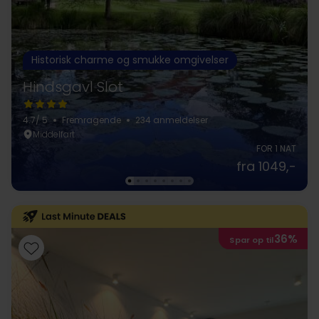
Historisk charme og smukke omgivelser
Hindsgavl Slot
4.7
/ 5
Fremragende
234 anmeldelser
Middelfart
FOR 1 NAT
fra 1049,-
36%
Spar op til