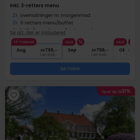
Inkl. 3-retters menu
2x
overnatninger m. morgenmad
2x
3-retters menu/buffet
1x
kaffe/te og kage på ankomstdagen
Se alt, der er inkluderet
1x
1 glas bobler
FÅ TILBAGE
SALE
SALE
1x
spillerunde på keglebane
Aug
799,-
Sep
799,-
Okt
pp
pp
I alt 1598,-
I alt 1598,-
Se mere
31%
Spar op til