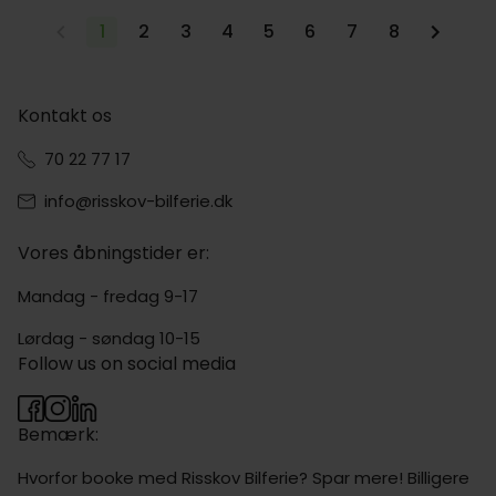
1
2
3
4
5
6
7
8
Kontakt os
70 22 77 17
info@risskov-bilferie.dk
Vores åbningstider er:
Mandag - fredag 9-17
Lørdag - søndag 10-15
Follow us on social media
Bemærk:
Hvorfor booke med Risskov Bilferie? Spar mere! Billigere