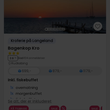
Kroferie på Langeland
Bagenkop Kro
God
1134 anmeldelser
3.9
/ 5
Rudkøbing
699,-
879,-
1179,-
Inkl. fiskebuffet
1x
overnatning
1x
morgenbuffet
1x
fiskebuffet
Se alt, der er inkluderet
1x
kaffe/te og kage på ankomstdagen
FÅ TILBAGE
SALE
SALE