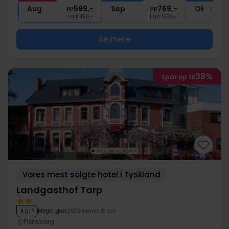
∞
Gratis parkering og internet
Aug
599,-
Sep
769,-
Okt
pp
pp
I alt 1198,-
I alt 1538,-
Se mere
38%
Spar op til
Vores mest solgte hotel i Tyskland
Landgasthof Tarp
Meget god
2935 anmeldelser
4.0
/ 5
Flensborg