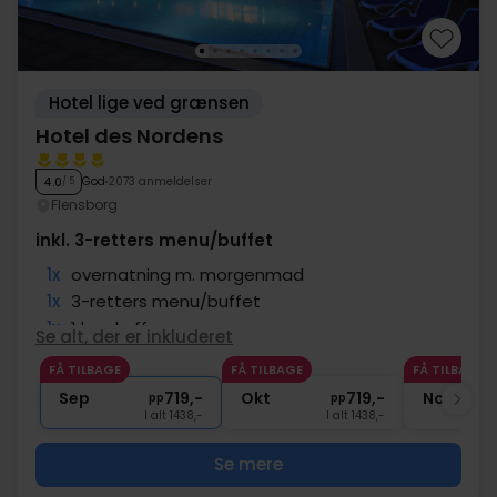
Hotel lige ved grænsen
Hotel des Nordens
God
2073 anmeldelser
4.0
/ 5
Flensborg
inkl. 3-retters menu/buffet
1x
overnatning m. morgenmad
1x
3-retters menu/buffet
1x
1 kop kaffe
Se alt, der er inkluderet
∞
Gratis adgang til Aquapoint
FÅ TILBAGE
FÅ TILBAGE
FÅ TILBAGE
1x
1 fl. vand på værelset (pr. vær.)
Sep
719,-
Okt
719,-
Nov
pp
pp
I alt 1438,-
I alt 1438,-
Se mere