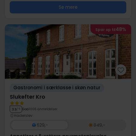
Se mere
48%
Spar op til
Gastronomi i særklasse i skøn natur
Slukefter Kro
God
1006 anmeldelser
3.9
/ 5
Haderslev
629,-
849,-