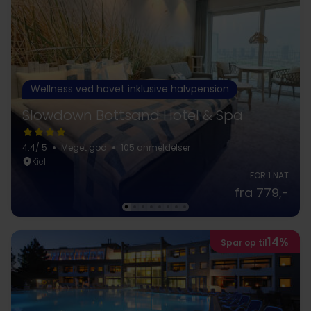
Wellness ved havet inklusive halvpension
Slowdown Bottsand Hotel & Spa
4.4
/ 5
Meget god
105 anmeldelser
Kiel
FOR 1 NAT
fra 779,-
14%
Spar op til