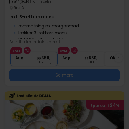
God
691 anmeldelser
3.9
/ 5
Grenå
Inkl. 3-retters menu
1x
overnatning m. morgenmad
1x
lækker 3-retters menu
1x
Kl. 17:00 velkomstdrink
Se alt, der er inkluderet
∞
Gratis kaffe/te under opholdet
SALE
SALE
∞
Gratis internet og parkering
Aug
559,-
Sep
559,-
Okt
pp
pp
I alt 1118,-
I alt 1118,-
Se mere
24%
Spar op til