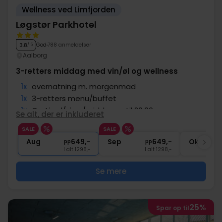
Wellness ved Limfjorden
Løgstør Parkhotel
God
788 anmeldelser
3.8
/ 5
Aalborg
3-retters middag med vin/øl og wellness
1x
overnatning m. morgenmad
1x
3-retters menu/buffet
1x
Gratis øl/vin u/middagen til 20:00
Se alt, der er inkluderet
1x
Fri adgang til pool og wellness
SALE
SALE
∞
Gratis internet og parkering
Aug
649,-
Sep
649,-
Okt
pp
pp
I alt 1298,-
I alt 1298,-
Se mere
25%
Spar op til