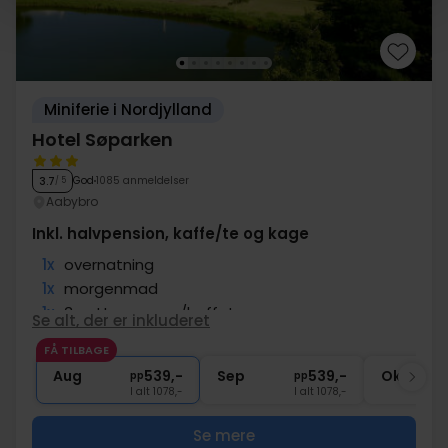
Miniferie i Nordjylland
Hotel Søparken
God
1085 anmeldelser
3.7
/ 5
Aabybro
Inkl. halvpension, kaffe/te og kage
1x
overnatning
1x
morgenmad
1x
3-retters menu/buffet
Se alt, der er inkluderet
1x
kaffe/te og kage på ankomstdagen
FÅ TILBAGE
∞
Gratis parkering og internet
Aug
539,-
Sep
539,-
Okt
pp
pp
I alt 1078,-
I alt 1078,-
Se mere