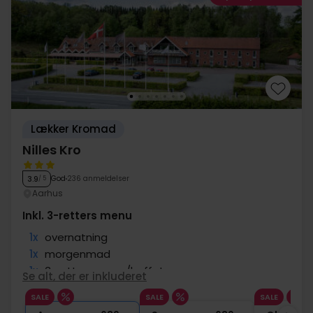
Lækker Kromad
Nilles Kro
God
236 anmeldelser
3.9
/ 5
Aarhus
Inkl. 3-retters menu
1x
overnatning
1x
morgenmad
1x
3-retters menu/buffet
Se alt, der er inkluderet
1x
Gratis øl/vin u/middagen til 20:00
SALE
SALE
SALE
∞
Gratis internet og parkering