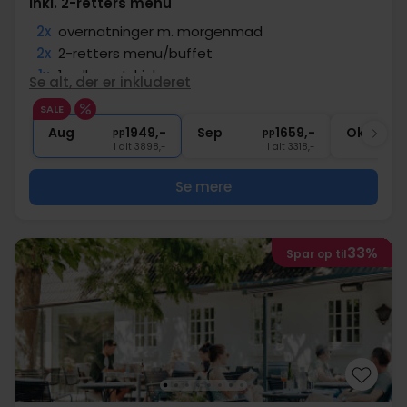
Inkl. 2-retters menu
2x
overnatninger m. morgenmad
2x
2-retters menu/buffet
1x
1 velkomstdrink
Se alt, der er inkluderet
1x
fl. vin pr. værelse ved afrejse
SALE
1x
Adgang til sauna
Aug
1949,-
Sep
1659,-
Okt
pp
pp
I alt 3898,-
I alt 3318,-
Se mere
33%
Spar op til