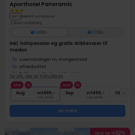
Aparthotel Panoramic
God
408 anmeldelser
3.1
/ 5
Bad Lauterberg
1499,-
1799,-
Inkl. halvpension og gratis drikkevarer til
maden
3x
overnatninger m. morgenmad
3x
aftenbuffet
3x
Drikke er inkluderet til middagen
Se alt, der er inkluderet
3x
Adgang til wellnessafdeling
SALE
SALE
∞
Slutrengøring
Aug
1499,-
Sep
1499,-
Okt
pp
pp
I alt 2998,-
I alt 2998,-
Se mere
32%
Spar op til