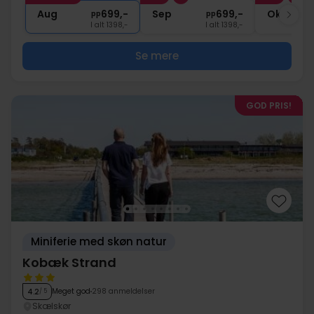
∞
Gratis internet og parkering
Aug
699,-
Sep
699,-
Okt
pp
pp
I alt 1398,-
I alt 1398,-
Se mere
GOD PRIS!
Miniferie med skøn natur
Kobæk Strand
Meget god
298 anmeldelser
4.2
/ 5
Skælskør