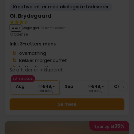
Kreative retter med økologiske fødevarer
Gl. Brydegaard
Meget god
163 anmeldelser
4.4
/ 5
Odense
Inkl. 3-retters menu
1x
overnatning
1x
lækker morgenbuffet
1x
lækker 3-retters menu
Se alt, der er inkluderet
1x
kaffe/te og hjemmebagt brunsviger
FÅ TILBAGE
∞
Gratis wifi
Aug
849,-
Sep
849,-
Okt
pp
pp
I alt 1698,-
I alt 1698,-
Se mere
35%
Spar op til