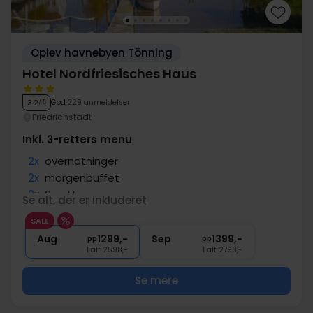
Oplev havnebyen Tönning
Hotel Nordfriesisches Haus
God
229 anmeldelser
3.2
/ 5
Friedrichstadt
Inkl. 3-retters menu
2x
overnatninger
2x
morgenbuffet
2x
3-retters menu
Se alt, der er inkluderet
1x
1 velkomstdrink
SALE
∞
Gratis parkering
Aug
1299,-
Sep
1399,-
pp
pp
I alt 2598,-
I alt 2798,-
Se mere