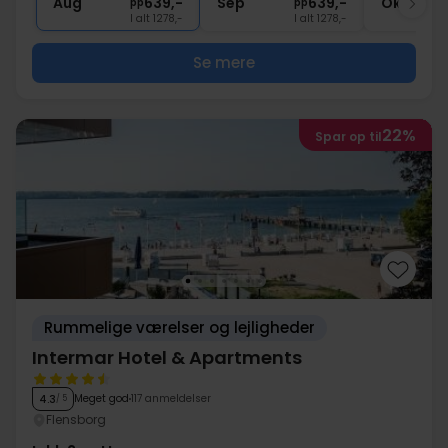
Aug
639,-
Sep
639,-
Okt
pp
pp
I alt 1278,-
I alt 1278,-
Se mere
22%
Spar op til
Rummelige værelser og lejligheder
Intermar Hotel & Apartments
Meget god
117 anmeldelser
4.3
/ 5
Flensborg