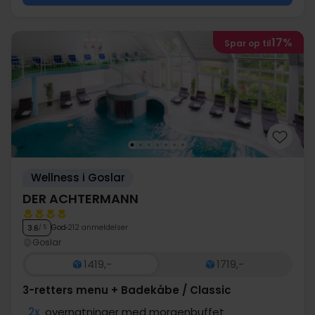
17%
Spar op til
Wellness i Goslar
DER ACHTERMANN
God
212 anmeldelser
3.6
/ 5
Goslar
1419,-
1719,-
3-retters menu + Badekåbe / Classic
2x
overnatninger med morgenbuffet