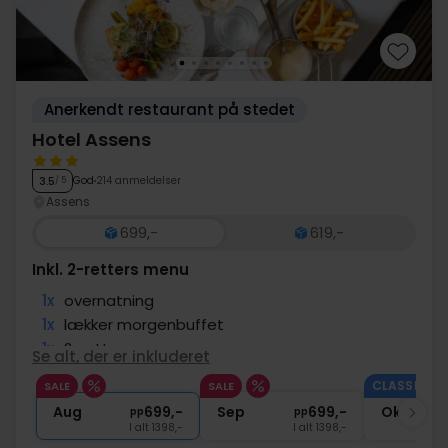
Anerkendt restaurant på stedet
Hotel Assens
God
214 anmeldelser
3.5
/ 5
Assens
699,-
619,-
Inkl. 2-retters menu
1x
overnatning
1x
lækker morgenbuffet
1x
2-retters menu
Se alt, der er inkluderet
∞
Gratis internet
CLASSIC II.
SALE
SALE
1x
kaffe to go
Aug
699,-
Sep
699,-
Okt
pp
pp
I alt 1398,-
I alt 1398,-