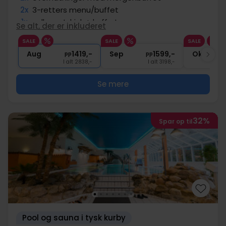
2x
3-retters menu/buffet
1x
velkomstdrink + kaffe to go
Se alt, der er inkluderet
∞
Badekåbe og tøfler
SALE
SALE
SALE
∞
Adgang til wellnessafdeling
Aug
1419,-
Sep
1599,-
Okt
pp
pp
I alt 2838,-
I alt 3198,-
Se mere
32%
Spar op til
Pool og sauna i tysk kurby