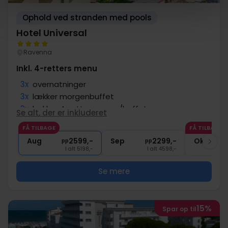
Ophold ved stranden med pools
Hotel Universal
Ravenna
Inkl. 4-retters menu
3x
overnatninger
3x
lækker morgenbuffet
3x
lækker 4-retters menu/buffet
Se alt, der er inkluderet
∞
Gratis entré til pools
FÅ TILBAGE
FÅ TILBAGE
∞
Fri adgang til fitness
Aug
2599,-
Sep
2299,-
Okt
pp
pp
I alt 5198,-
I alt 4598,-
Se mere
15%
Spar op til