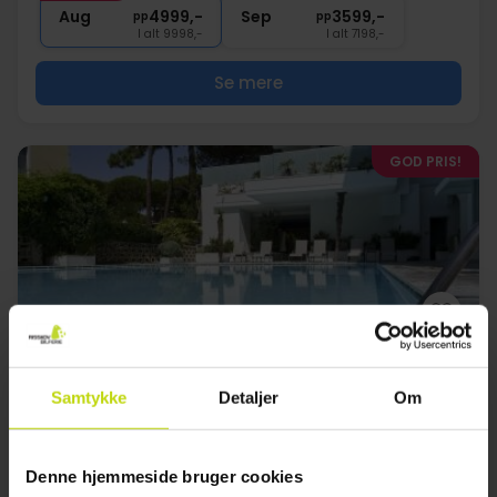
Aug
4999,-
Sep
3599,-
pp
pp
I alt 9998,-
I alt 7198,-
Se mere
GOD PRIS!
Tæt på Ravenna
Samtykke
Detaljer
Om
Hotel Sorriso Milano Marittima
God
2 anmeldelser
3.5
/ 5
Denne hjemmeside bruger cookies
Ravenna