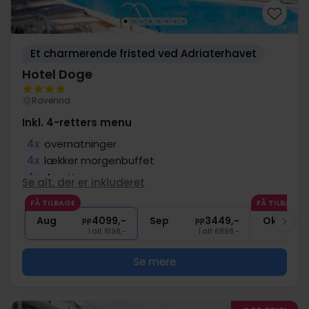
Et charmerende fristed ved Adriaterhavet
Hotel Doge
Ravenna
Inkl. 4-retters menu
4x
overnatninger
4x
lækker morgenbuffet
4x
4-retters menu
Se alt, der er inkluderet
∞
Strandservice (parasol + solvogn)
FÅ TILBAGE
FÅ TILBAGE
∞
Gratis entré til pools
Aug
4099,-
Sep
3449,-
Okt
pp
pp
I alt 8198,-
I alt 6898,-
Se mere