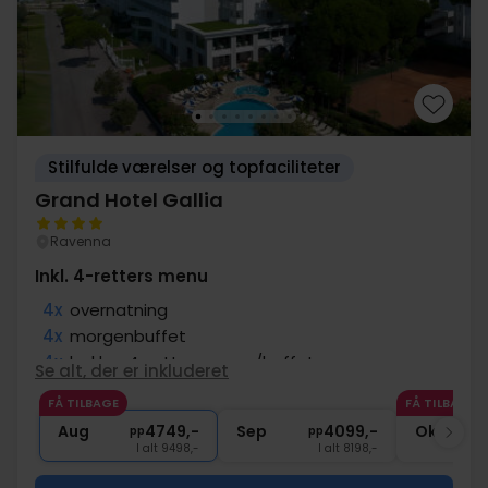
Stilfulde værelser og topfaciliteter
Grand Hotel Gallia
Ravenna
Inkl. 4-retters menu
4x
overnatning
4x
morgenbuffet
4x
lækker 4-retters menu/buffet
Se alt, der er inkluderet
∞
Adgang til swimmingpool
FÅ TILBAGE
FÅ TILBAGE
∞
Fri adgang til fitness
Aug
4749,-
Sep
4099,-
Okt
pp
pp
I alt 9498,-
I alt 8198,-