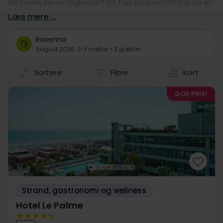
de lokale seværdigheder? Så tag en overnatning på et
af vores mange hoteller! Vores hotelophold er nemlig
Læs mere ...
garanti for en god kør-selv ferie i Ravenna.
Ravenna
August 2026, 2-3 nætter • 2 gæster
Sortere
Filtre
Kort
GOD PRIS!
Strand, gastronomi og wellness
Hotel Le Palme