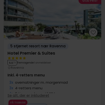
GOD PRIS!
5 stjernet resort nær Ravenna
Hotel Premier & Suites
Fremragende
1 anmeldelser
5.0
/ 5
Ravenna
Inkl. 4-retters menu
3x
overnatninger m. morgenmad
3x
4-retters menu
1x
3 timers adgang til SPA
Se alt, der er inkluderet
3x
Strandservice (parasol + solvogn)
FÅ TILBAGE
∞
Gratis entré til pools