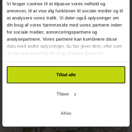
Vi bruger cookies til at tilpasse vores indhold og
Inkl. halvpension
annoncer, til at vise dig funktioner til sociale medier og til
3x
overnatninger m. morgenmad
at analysere vores trafik. Vi deler også oplysninger om
3x
lækker aftenbuffet
din brug af vores hjemmeside med vores partnere inden
1x
1 velkomstdrink
Se alt, der er inkluderet
for sociale medier, annonceringspartnere og
1x
Adgang til spa afdeling
analysepartnere. Vores partnere kan kombinere disse
3x
Strandservice (parasol + solvogn)
data med andre oplysninger, du har givet dem, eller som
Aug
Udsolgt
Sep
2429,-
pp
I alt 4858,-
de har indsamlet fra din brug af deres tjenester.
Se mere
Tillad alle
GOD PRIS!
Tilpas
Afvis