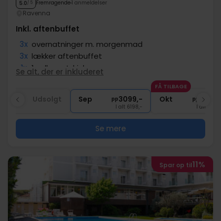
Fremragende
1 anmeldelser
5.0
/ 5
Ravenna
Inkl. aftenbuffet
3x
overnatninger m. morgenmad
3x
lækker aftenbuffet
1x
1 velkomstdrink
Se alt, der er inkluderet
1x
3 timers adgang til SPA
FÅ TILBAGE
∞
Gratis entré til pools
Aug
Udsolgt
Sep
3099,-
Okt
3099,
pp
pp
I alt 6198,-
I alt 6198
Se mere
11%
Spar op til