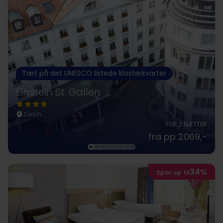
Tæt på det UNESCO listede klosterkvarter
Einstein St. Gallen
Zürich
FOR 2 NÆTTER
fra pp 2069,-
34%
Spar op til