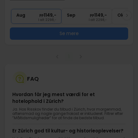
1x
Sen check ud kl. 14.00
∞
Adgang til pool, sauna og fitness
Aug
1149,-
Sep
1149,-
Okt
pp
pp
I alt 2298,-
I alt 2298,-
Se mere
1
FAQ
Hvordan får jeg mest værdi for et
hotelophold i Zürich?
Ja. Hos Risskov finder du tilbud i Zürich, hvor morgenmad,
aftensmad og nogle gange frokost er inkluderet. Filtrer efter
”Måltidsmuligheder” for at finde de bedste tilbud.
Er Zürich god til kultur- og historieoplevelser?