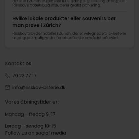
Hoteller i Zürich er generelt let tilgængelige i bil, og mange af
Risskovs hoteltilbud inkluderer gratis parkering.
Hvilke lokale produkter eller souvenirs bør
man prøve i Zürich?
Risskov tilbyder hoteller i Zürich, der er velegnede til cykelferie
med gode muligheder for at udforske området på cykel.
Kontakt os
70 22 77 17
info@risskov-bilferie.dk
Vores åbningstider er:
Mandag - fredag 9-17
Lørdag - søndag 10-15
Follow us on social media