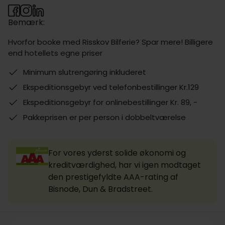
Bemærk:
Hvorfor booke med Risskov Bilferie? Spar mere! Billigere
end hotellets egne priser
Minimum slutrengøring inkluderet
Ekspeditionsgebyr ved telefonbestillinger Kr.129
Ekspeditionsgebyr for onlinebestillinger Kr. 89, -
Pakkeprisen er per person i dobbeltværelse
For vores yderst solide økonomi og
kreditværdighed, har vi igen modtaget
den prestigefyldte AAA-rating af
Bisnode, Dun & Bradstreet.