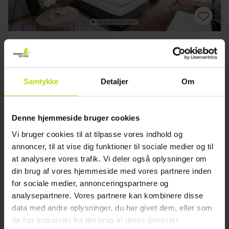
Komfort i Regensdorf
Mövenpick Zurich Regensdorf
Samtykke
Detaljer
Om
Meget god
1 anmeldelser
4.0
/ 5
Zürich
Inkl. 3-retters menu
Denne hjemmeside bruger cookies
2x
overnatninger med morgenbuffet
Vi bruger cookies til at tilpasse vores indhold og
2x
3-retters menu/buffet
annoncer, til at vise dig funktioner til sociale medier og til
1x
1 velkomstdrink
Se alt, der er inkluderet
at analysere vores trafik. Vi deler også oplysninger om
1x
1 fl. vand på værelset (pr. vær.)
din brug af vores hjemmeside med vores partnere inden
∞
Sen check ud
Aug
1979,-
Sep
1979,-
Okt
pp
pp
for sociale medier, annonceringspartnere og
I alt 3958,-
I alt 3958,-
analysepartnere. Vores partnere kan kombinere disse
data med andre oplysninger, du har givet dem, eller som
Se mere
de har indsamlet fra din brug af deres tjenester.