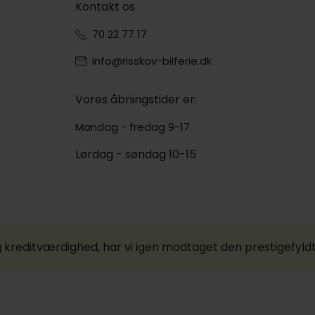
Kontakt os
70 22 77 17
info@risskov-bilferie.dk
Vores åbningstider er:
Mandag - fredag 9-17
Lørdag - søndag 10-15
 kreditværdighed, har vi igen modtaget den prestigefyld