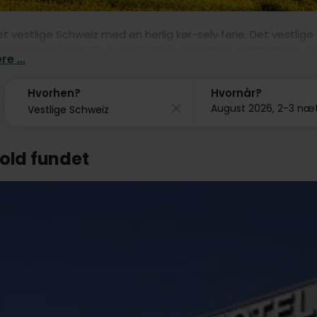
t vestlige Schweiz med en herlig kør-selv ferie. Det vestlig
e byer såsom FN-byen Genève, Lausanne og Montreux. Under e
e ...
e kukur i den charmerende by, La Chaux-de-Fonds, såvel som
om f.eks. det UNESCO-listede Château de Chillon nær Montre
Hvorhen?
Hvornår?
 Schweiz er også fuld af midderalderhistorie som bare vente
August 2026, 2-3 næ
erne. Book et billigt hotelophold i dag!
hold fundet