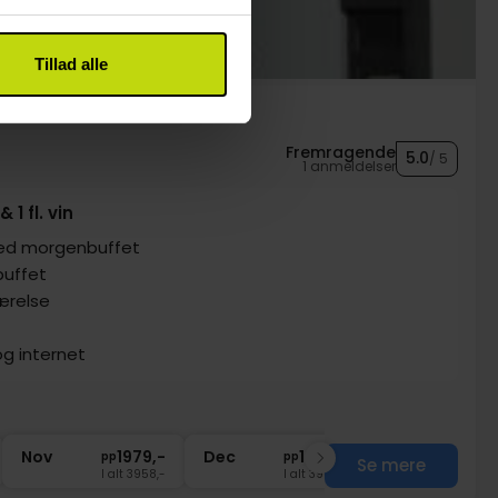
Tillad alle
Fremragende
5.0
/ 5
1 anmeldelser
 1 fl. vin
ed morgenbuffet
buffet
 værelse
og internet
Nov
1979,-
Dec
1979,-
pp
pp
Se mere
I alt 3958,-
I alt 3958,-