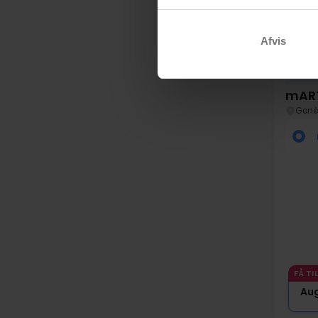
Afvis
Fril
mART
Genè
FÅ TI
Au