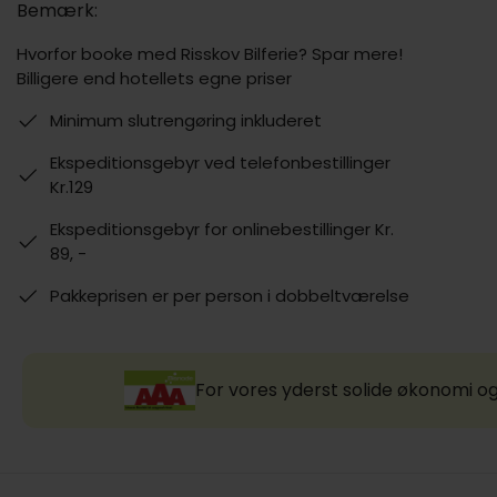
Bemærk:
Hvorfor booke med Risskov Bilferie? Spar mere!
Billigere end hotellets egne priser
Minimum slutrengøring inkluderet
Ekspeditionsgebyr ved telefonbestillinger
Kr.129
Ekspeditionsgebyr for onlinebestillinger Kr.
89, -
Pakkeprisen er per person i dobbeltværelse
For vores yderst solide økonomi og