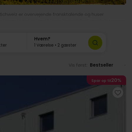
e Schweiz er overvejende fransktalende og huser
n ferie her kan I bl.a. opleve tilblivelsen af det
 den kendte schweiziske ost, Gruyère, besøge historiske
ux eller udforske Jura-regionens fantastiske natur. Det
Hvem?
r på at blive opdaget, både i byerne og ude i
tter
1 Værelse • 2 gæster
Vis først:
Bestseller
20%
Spar op til