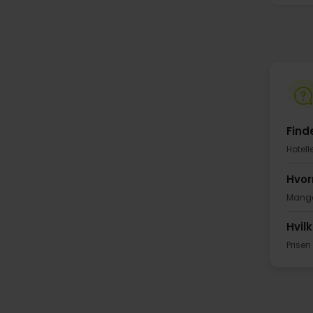
Find
Hotell
Hvor
Mange 
Hvil
Prisen