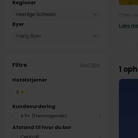
Regioner
Vestlige Schweiz
Oplev de
spændend
Byer
Læs mer
klassisk
slotte s
Vælg Byer
vestlige
landskab
Filtre
Ryd filtre
1 op
Hotelstjerner
3
3
Hotelstjerner
Kundevurdering
4.5+ (Fremragende)
1
Afstand til hvor du bor
Centralt
1