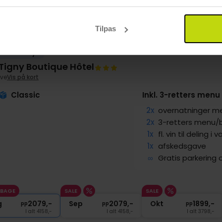
Tilpas
uftseventyr
igny Boutique Hôtel
ve
Vis på kort
Classic
Inkl. 3-retters menu &
2x
overnatninger m
2x
3-retters menu/
1x
fl. vin til deling i
1x
afskedsgave
∞
Gratis parkering 
LBAGE
SALE
SALE
g
2079,-
Sep
2079,-
Okt
1899,-
pp
pp
pp
I alt 4158,-
I alt 4158,-
I alt 3798,-