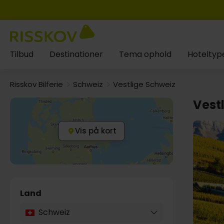
Tilbud
Destinationer
Tema ophold
Hoteltyp
Risskov Bilferie
Schweiz
Vestlige Schweiz
Vest
Vis på kort
Land
Schweiz