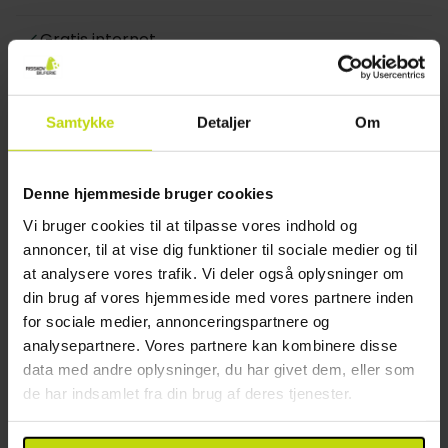
Hotellet har 163 flotte værelser, som er indrettet i
Feng Shui-stil, med inspirationen hentet i de fem
Gratis internet
elementer. Der er både enkeltværelser og
Wifi
dobbeltværelser til rådighed, og dobbeltværelserne
Parkering mod gebyr: 19 EUR pr. dag
kan bookes med en ekstra opredning.
Elevator
Samtykke
Detaljer
Om
Etager: 5
Samtlige værelser er indrettet med eget bad og
Byggeår: 2014
toilet, og udstyret med hårtørrer, sikkerhedsboks,
Parkering i garage
komfortable senge, minibar, skrivebord, telefon og
Denne hjemmeside bruger cookies
Gebyr for parkering i garage per dag: 19 EUR pr.
kabel-TV.
Vi bruger cookies til at tilpasse vores indhold og
dag
annoncer, til at vise dig funktioner til sociale medier og til
Cykel opbevaring (låst)
at analysere vores trafik. Vi deler også oplysninger om
Restaurant
din brug af vores hjemmeside med vores partnere inden
for sociale medier, annonceringspartnere og
Restaurant
analysepartnere. Vores partnere kan kombinere disse
Bar
data med andre oplysninger, du har givet dem, eller som
Restauranten er åben weekender
de har indsamlet fra din brug af deres tjenester.
Mulighed for laktosefri mad
Mulighed for glutenfri mad