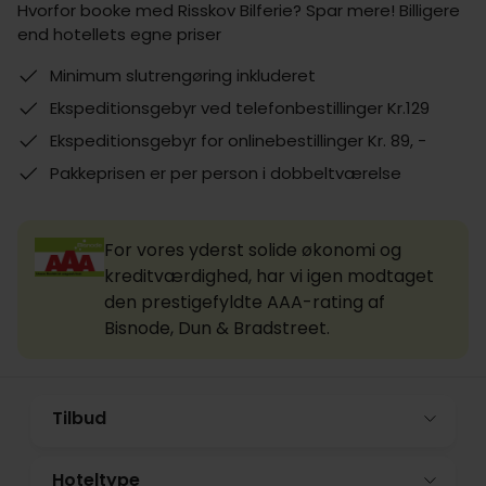
Hvorfor booke med Risskov Bilferie? Spar mere! Billigere
end hotellets egne priser
Minimum slutrengøring inkluderet
Ekspeditionsgebyr ved telefonbestillinger Kr.129
Ekspeditionsgebyr for onlinebestillinger Kr. 89, -
Pakkeprisen er per person i dobbeltværelse
For vores yderst solide økonomi og
kreditværdighed, har vi igen modtaget
den prestigefyldte AAA-rating af
Bisnode, Dun & Bradstreet.
Tilbud
Hoteltype