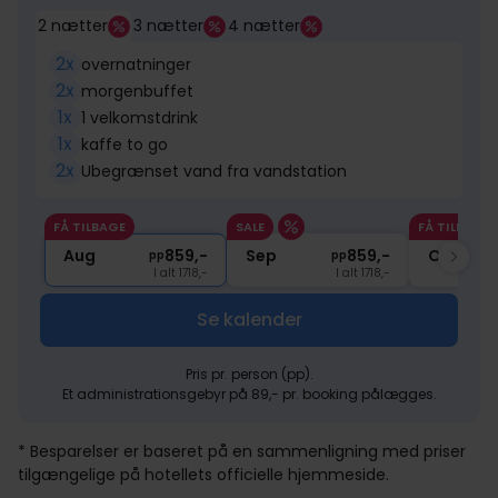
2 nætter
3 nætter
4 nætter
2x
overnatninger
2x
morgenbuffet
1x
1 velkomstdrink
1x
kaffe to go
2x
Ubegrænset vand fra vandstation
FÅ TILBAGE
SALE
FÅ TILBAGE
Aug
859,-
Sep
859,-
Okt
pp
pp
I alt 1718,-
I alt 1718,-
Se kalender
Pris pr. person (pp).
Et administrationsgebyr på 89,- pr. booking pålægges.
* Besparelser er baseret på en sammenligning med priser
tilgængelige på hotellets officielle hjemmeside.