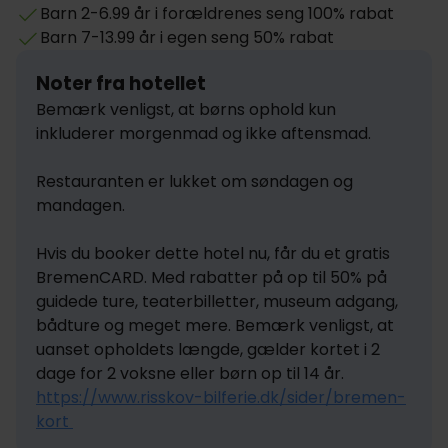
Barn 2-6.99 år i forældrenes seng 100% rabat
Barn 7-13.99 år i egen seng 50% rabat
Noter fra hotellet
Bemærk venligst, at børns ophold kun 
inkluderer morgenmad og ikke aftensmad. 

Restauranten er lukket om søndagen og 
mandagen.

Hvis du booker dette hotel nu, får du et gratis 
BremenCARD. Med rabatter på op til 50% på 
guidede ture, teaterbilletter, museum adgang, 
bådture og meget mere. Bemærk venligst, at 
uanset opholdets længde, gælder kortet i 2 
dage for 2 voksne eller børn op til 14 år. 
https://www.risskov-bilferie.dk/sider/bremen-
kort 