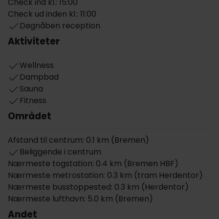
Check ind kl.: 15:00
motion under ferien, kan I også benytte hotellets
Check ud inden kl.: 11:00
eget fitnesslokale som er udstyret med topmoderne
Døgnåben reception
faciliteter.
Aktiviteter
Hver morgen serveres en omfattende
morgenbuffet med friskbagt brød, kolde såvel som
Wellness
varme anretninger, søde sager og et stort udvalg af
Dampbad
ost og pålæg.
Sauna
Fitness
Om aftenen kan I nyde et godt udvalg af
Området
internationale retter i hotellets hyggelige restaurant,
Elements, og skulle I have lyst til en drink, er baren
Afstand til centrum: 0.1 km (Bremen)
det perfekte sted at slappe af og hyggesludre.
Beliggende i centrum
Der kan parkeres i hotellets P-kælder mod et
Nærmeste togstation: 0.4 km (Bremen HBF)
dagligt gebyr, og under opholdet har I gratis adgang
Nærmeste metrostation: 0.3 km (tram Herdentor)
til trådløst internet.
Nærmeste busstoppested: 0.3 km (Herdentor)
Nærmeste lufthavn: 5.0 km (Bremen)
Værelser
Andet