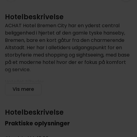
Hotelbeskrivelse
ACHAT Hotel Bremen City har en yderst central
beliggenhed i hjertet af den gamle tyske hanseby,
Bremen, bare en kort gåtur fra den charmerende
Altstadt. Her har I alletiders udgangspunkt for en
storbyferie med shopping og sightseeing, med base
på et moderne hotel hvor der er fokus på komfort
og service.
Hotellet tilbyder
Vis mere
Hotellet er opført i 2014, og tilbyder en suveræn
placering i Bremen, med kort afstand til alle byens
spændende muligheder og seværdigheder.
Hotelbeskrivelse
Under opholdet kan I bl.a. slappe af i hotellets flotte
Praktiske oplysninger
spaområde, som byder på sauna, dampbad og en
herlig tagterrasse. Skulle I have lyst til at dyrke