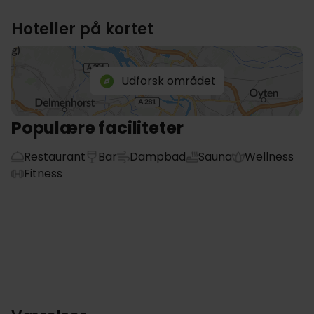
Hoteller på kortet
Udforsk området
Populære faciliteter
Restaurant
Bar
Dampbad
Sauna
Wellness
Fitness