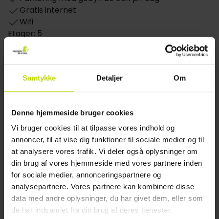
Gratis internet
Studiolejlighederne på Aparthotel Adagio Access Kiel
Wifi
er skræddersyet til dem, der ønsker hjemmets
Etager: 5
bekvemmeligheder, mens de er på ferie. Hver studio
Byggeår: 2022
har LCD-tv med kabelkanaler, gratis WiFi,
Renoveret: 2022
allergivenligt sengetøj, et fuldt udstyret køkken og
Gebyr for parkering i garage per dag: 15 EUR pr.
møbler. I køkkenet har du et køleskab med fryser, en
Samtykke
Detaljer
Om
dag
mikrobølgeovn, en elkedel, et spisebord og meget
Motorcykel opbevaring
mere. Det er også muligt at booke et Studio med
dobbeltseng og 1 eller 2 opredninger.
Restaurant
Denne hjemmeside bruger cookies
Vi bruger cookies til at tilpasse vores indhold og
Restaurant
annoncer, til at vise dig funktioner til sociale medier og til
Restauranten er åben weekender
at analysere vores trafik. Vi deler også oplysninger om
Hotel vælger menu el. buffet
din brug af vores hjemmeside med vores partnere inden
Bar
for sociale medier, annonceringspartnere og
Mulighed for laktosefri mad
analysepartnere. Vores partnere kan kombinere disse
Mulighed for glutenfri mad
data med andre oplysninger, du har givet dem, eller som
Mulighed for vegetar mad
de har indsamlet fra din brug af deres tjenester.
Middagen serveres på et angivet tidspunkt for