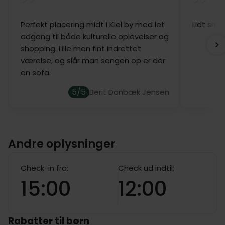
Perfekt placering midt i Kiel by med let
Lidt små
adgang til både kulturelle oplevelser og
shopping. Lille men fint indrettet
værelse, og slår man sengen op er der
en sofa.
5/5
Berit Donbæk Jensen
Andre oplysninger
Check-in fra:
Check ud indtil:
15:00
12:00
Rabatter til børn