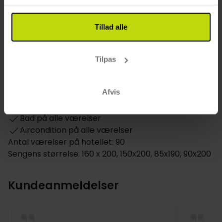
Risskovs gæster: 17:00-00:00
Værelse
Tillad alle
Størrelse på værelse angivet i m²: 18-25
Hund: 15 EUR pr. dag
Tilpas
TV på værelset
Værdiboks på værelset
Afvis
Føntørrer
Allergivenlige værelser tilgængelige
Bad på alle værelser
Aircondition på alle værelser
Antal værelser på hotellet: 90
Sengens størrelse: 160 x 200, 150x200, 85x190, 90x200
Kundeanmeldelser