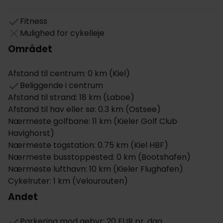
Med 90 nydesignede lejligheder, der imødekommer
Fitness
forskellige behov til både par og familier, sikrer
Mulighed for cykelleje
Aparthotel Adagio Access Kiel et personligt og
Området
hyggeligt ophold for alle gæster. Et stort
parkeringshus (mod gebyr) præcis ved siden af
Afstand til centrum: 0 km (Kiel)
hotellet, gør ankomst og afrejse stressfri. Dagen
Beliggende i centrum
startes med en stor morgenmadsbuffet og om
Afstand til strand: 18 km (Laboe)
aftenen kan man slappe af i den hyggelige bar.
Afstand til hav eller sø: 0.3 km (Ostsee)
Public Pub & Bar serverer velsmagende bøffer,
Nærmeste golfbane: 11 km (Kieler Golf Club
burgere, salater, velskænkede øl, kølige longdrinks
Havighorst)
og forfriskende sodavand. Kaffe, vand og te er gratis
Nærmeste togstation: 0.75 km (Kiel HBF)
i lobbyen under hele opholdet. Gæster, der ønsker
Nærmeste busstoppested: 0 km (Bootshafen)
at holde sig aktive, vil sætte pris på
Nærmeste lufthavn: 10 km (Kieler Flughafen)
fitnesscentret. Aparthotel Adagio Access Kiel er 100
Cykelruter: 1 km (Velourouten)
% røgfrit.
Andet
Studiolejligheder på Aparthotel
Adagio Access Kiel
Parkering mod gebyr: 20 EUR pr. dag