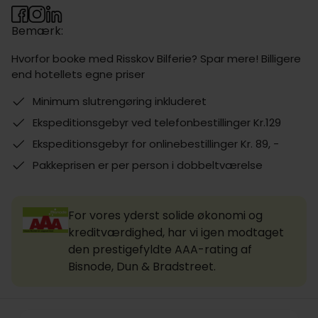
Bemærk:
Hvorfor booke med Risskov Bilferie? Spar mere! Billigere
end hotellets egne priser
Minimum slutrengøring inkluderet
Ekspeditionsgebyr ved telefonbestillinger Kr.129
Ekspeditionsgebyr for onlinebestillinger Kr. 89, -
Pakkeprisen er per person i dobbeltværelse
For vores yderst solide økonomi og
kreditværdighed, har vi igen modtaget
den prestigefyldte AAA-rating af
Bisnode, Dun & Bradstreet.