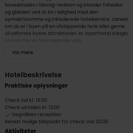
hovedstaden i Slesvig-Holsten og blander friheden
og glæden ved at bo i lejlighed med den
opmærksomme og inkluderede hotelservice. Uanset
om du er i byen på en afslappende ferie eller gerne
vil udforske byens attraktioner, er Aparthotel Adagio
Access Kiel et fremragende valg.
Om Aparthotel Adagio Access Kiel
Vis mere
Hotellets beliggenhed i centrum og i nærheden af
hovedbanegården samt færgeterminalen er
Hotelbeskrivelse
uovertruffen. Kun få skridt væk kan du fordybe dig i
Praktiske oplysninger
den livlige atmosfære i Holstenstraße, der er kendt
for sine shopping- og spisemuligheder. Der er kort
Check ind kl.: 15:00
afstand til den historiske gamle bydel og den
Check ud inden kl.: 12:00
maleriske gamle bådhavn. Lejlighedshotellet er et
Døgnåben reception
ideelt udgangspunkt for at lære Kiels kulturarv, de
Senest mulige tidspunkt for check-ind: 02:00
historiske steder, den fantastiske fjord og strandene
Aktiviteter
i nærheden at kende.