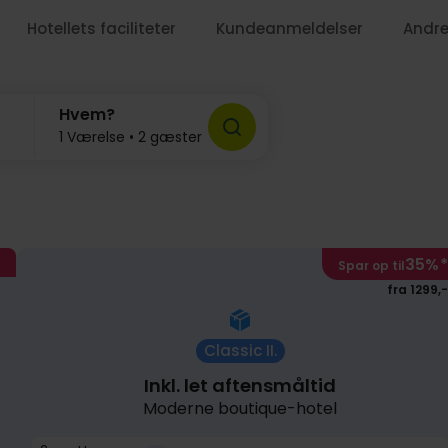
Hotellets faciliteter
Kundeanmeldelser
Andre
Hvem?
1 Værelse • 2 gæster
1
1
35%
*
Spar op til
fra 1299,-
Classic II.
Inkl. let aftensmåltid
Moderne boutique-hotel