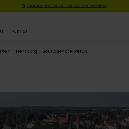
Oplev vores bedst bedømte hoteller
er
Om os
stein
Flensborg
Boutiquehotel Petuh