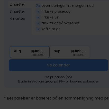
2 nætter
2x
overnatninger m. morgenmad
1x
3 nætter
1 flaske prosecco
1x
1 flaske vin
4 nætter
1x
frisk frugt på værelset
1x
kaffe to go
Aug
1899,-
Sep
1899,-
pp
pp
I alt 3798,-
I alt 3798,-
Se kalender
Pris pr. person (pp).
Et administrationsgebyr på 89,- pr. booking pålægges.
* Besparelser er baseret på en sammenligning med pris