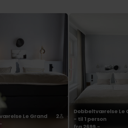
Dobbeltværelse Le 
værelse Le Grand
2
- til 1 person
-
fra 2699,-