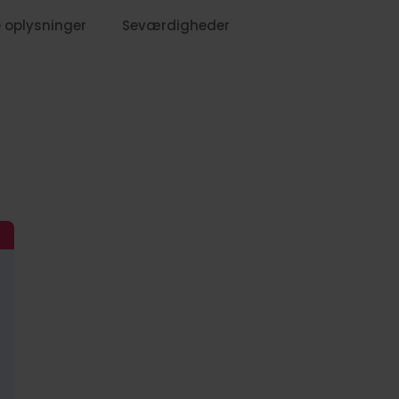
 oplysninger
Seværdigheder
1279,-
099,-
099,-
1449,-