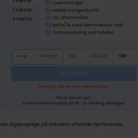
2 nætter
2x
overnatninger
2x
3 nætter
lækker morgenbuffet
2x
Let aftensmåltid
4 nætter
2x
kaffe/te med hjemmelavet sødt
2x
Gratis parkering ved hotellet
Aug
Udsolgt
Sep
Udsolgt
Okt
Se kalender
Venligst tilpas dine rejsedatoer.
Pris pr. person (pp).
Et administrationsgebyr på 89,- pr. booking pålægges.
er tilgængelige på hotellets officielle hjemmeside.