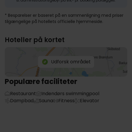
Et administrationsgebyr på 89,- pr. booking pålægges.
* Besparelser er baseret på en sammenligning med priser
tilgængelige på hotellets officielle hjemmeside.
Hoteller på kortet
Udforsk området
Populære faciliteter
Restaurant
Indendørs swimmingpool
Dampbad
Sauna
Fitness
Elevator