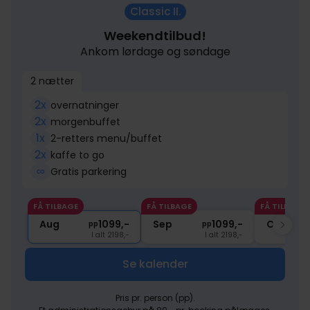
Classic II.
Weekendtilbud!
Ankom lørdage og søndage
2 nætter
2x
overnatninger
2x
morgenbuffet
1x
2-retters menu/buffet
2x
kaffe to go
∞
Gratis parkering
FÅ TILBAGE
FÅ TILBAGE
FÅ TILBAGE
Aug
1099,-
Sep
1099,-
Okt
pp
pp
I alt 2198,-
I alt 2198,-
Se kalender
Pris pr. person (pp).