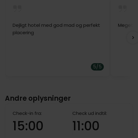
Alle værelser er lyst indrettet med eget bad og
toilet, arbejdsbord, tv og safebox. Desuden er der
enten egen terrasse eller altan på alle værelser.
Dejligt hotel med god mad og perfekt
Meget de
placering
5/5
Andre oplysninger
Check-in fra:
Check ud indtil:
15:00
11:00