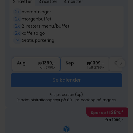
2 nætter
3 nætter
4 nætter
2x
overnatninger
2x
morgenbuffet
2x
2-retters menu/buffet
2x
kaffe to go
∞
Gratis parkering
Aug
1399,-
Sep
1399,-
Okt
pp
pp
I alt 2798,-
I alt 2798,-
Se kalender
Pris pr. person (pp).
Et administrationsgebyr på 89,- pr. booking pålægges.
28%
*
Spar op til
fra 1099,-