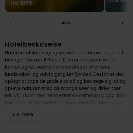
fra 1099,-
Hotelbeskrivelse
Naturen, afslapning og velvære er i højsædet, når I
besøger Comwell Rebild Bakker. Naturen her er
kendetegnet ved istidens bakkeøer, moræne
landskaber og selvfølgelig Limfjorden. Derfor er det
oplagt at tage de gode sko på og bevæge sig ud og
opleve naturen med de mange søer og kilder tæt
på. Når I kommer hjem efter en indholdsrig dag, kan I
passende bruge hotellets pool-område til at geare
helt ned og lade afslapning og hengivelsen til
Vis mere
forkælelse tage over.
Hotellet tilbyder