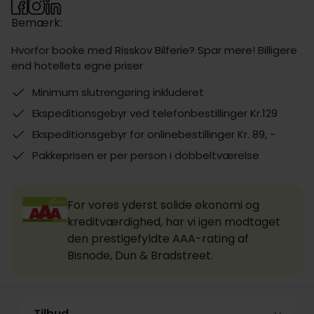
Bemærk:
Hvorfor booke med Risskov Bilferie? Spar mere! Billigere
end hotellets egne priser
Minimum slutrengøring inkluderet
Ekspeditionsgebyr ved telefonbestillinger Kr.129
Ekspeditionsgebyr for onlinebestillinger Kr. 89, -
Pakkeprisen er per person i dobbeltværelse
For vores yderst solide økonomi og
kreditværdighed, har vi igen modtaget
den prestigefyldte AAA-rating af
Bisnode, Dun & Bradstreet.
Tilbud