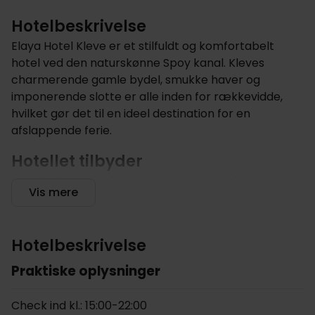
Hotelbeskrivelse
Elaya Hotel Kleve er et stilfuldt og komfortabelt
hotel ved den naturskønne Spoy kanal. Kleves
charmerende gamle bydel, smukke haver og
imponerende slotte er alle inden for rækkevidde,
hvilket gør det til en ideel destination for en
afslappende ferie.
Hotellet tilbyder
Hotellet har en indbydende restaurant, der serverer
Vis mere
friske regionale retter, mens Bar Vitello er det
perfekte sted at slappe af med en drink efter en
dag med sightseeing. I sommermånederne kan du
Hotelbeskrivelse
nyde maden på hotellets terrasse ved kanalen. Is
elskere vil sætte pris på hotellets egen isbutik, som
Praktiske oplysninger
byder på et bredt udvalg af lækre smagsvarianter.
Hotellet har også wellnessfaciliteter. Efter en tur i
Check ind kl.: 15:00-22:00