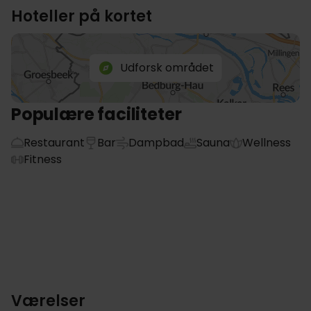
Hoteller på kortet
Udforsk området
Populære faciliteter
Restaurant
Bar
Dampbad
Sauna
Wellness
Fitness
Værelser