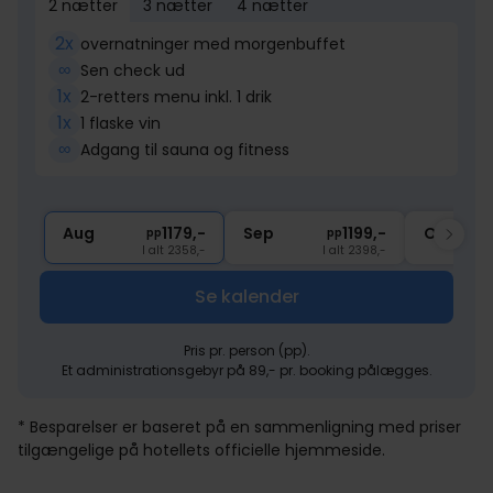
2 nætter
3 nætter
4 nætter
2x
overnatninger med morgenbuffet
∞
Sen check ud
1x
2-retters menu inkl. 1 drik
1x
1 flaske vin
∞
Adgang til sauna og fitness
Aug
1179,-
Sep
1199,-
Okt
pp
pp
I alt 2358,-
I alt 2398,-
Se kalender
Pris pr. person (pp).
Et administrationsgebyr på 89,- pr. booking pålægges.
* Besparelser er baseret på en sammenligning med priser
tilgængelige på hotellets officielle hjemmeside.