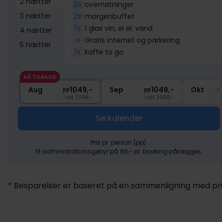
2 nætter
2x
overnatninger
2x
3 nætter
morgenbuffet
1x
1 glas vin, øl el. vand
4 nætter
∞
Gratis internet og parkering
5 nætter
1x
kaffe to go
FÅ TILBAGE
Aug
1049,-
Sep
1049,-
Okt
pp
pp
I alt 2098,-
I alt 2098,-
Se kalender
Pris pr. person (pp).
Et administrationsgebyr på 89,- pr. booking pålægges.
* Besparelser er baseret på en sammenligning med pris