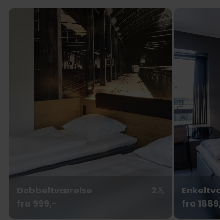
Dobbeltværelse
2
Enkeltv
fra 999,-
fra 1889