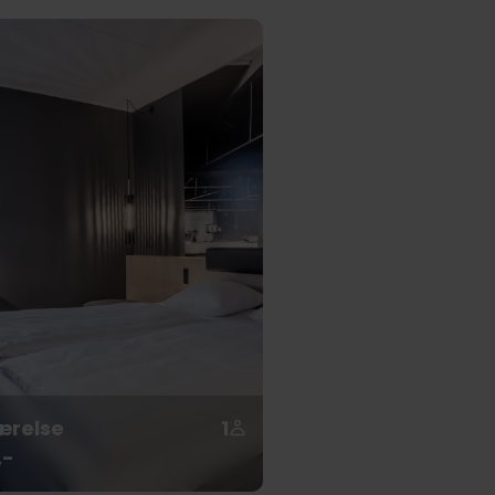
ærelse
1
,-