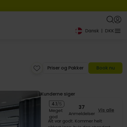
Dansk
|
DKK
1549,-
779,-
Priser og Pakker
Book nu
Kunderne siger
4.1
/5
37
Vis alle
Meget
Anmeldelser
god
Rigtig dejligt sted med lækker
599,-