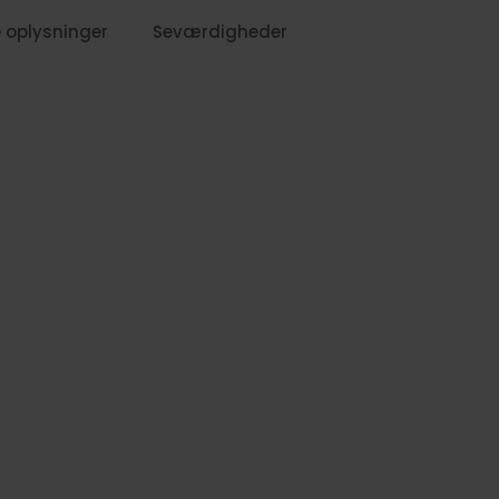
 oplysninger
Seværdigheder
699,-
1099,-
799,-