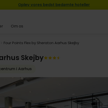
Oplev vores bedst bedømte hoteller
er
Om os
Four Points Flex by Sheraton Aarhus Skejby
Aarhus Skejby
centrum i Aarhus
489,-