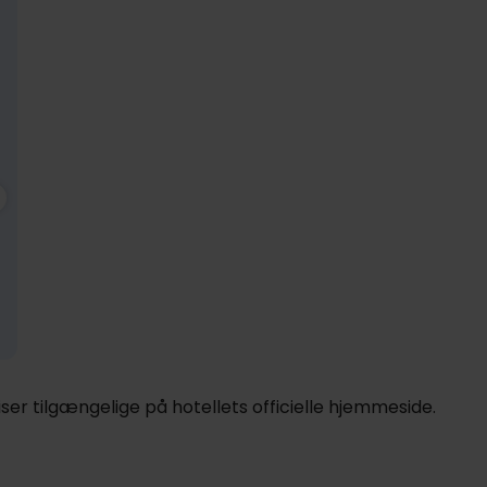
1099,-
999,-
Nov
999,-
Dec
999,-
Ja
pp
pp
pp
I alt 1998,-
I alt 1998,-
I alt 1998,-
er tilgængelige på hotellets officielle hjemmeside.