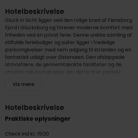
Hotelbeskrivelse
Glück in Sicht ligger ved den rolige bred af Flensborg
Fjord i Glücksburg og forener moderne komfort med
friheden ved en privat ferie. Denne unikke samling af
stilfulde ferieboliger og suiter ligger i fredelige
parkomgivelser med nem adgang til stranden og en
fantastisk udsigt over Østersøen. Den afslappede
atmosfære, de gennemtænkte faciliteter og de
smukke naturomgivelser gør dette til et perfekt
fristed for alle, der ønsker at slappe af og udforske
Vis mere
Nordtysklands maleriske kyst.
Hotellet tilbyder
Hotelbeskrivelse
Glück in Sicht tilbyder en række moderne
indkvarteringer, der er bygget med fokus på
Praktiske oplysninger
skandinavisk chic design og bæredygtighed. Her
finder du lyse, luftige interiører med gulv til loft
Check ind kl.: 15:00