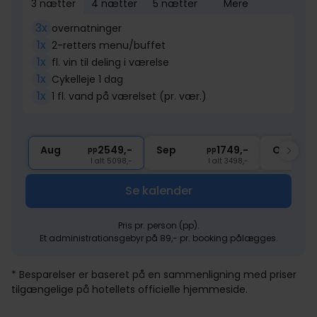
3 nætter
4 nætter
5 nætter
Mere
3x
overnatninger
1x
2-retters menu/buffet
1x
fl. vin til deling i værelse
1x
Cykelleje 1 dag
1x
1 fl. vand på værelset (pr. vær.)
Aug
2549,-
Sep
1749,-
Okt
pp
pp
I alt 5098,-
I alt 3498,-
Se kalender
Pris pr. person (pp).
Et administrationsgebyr på 89,- pr. booking pålægges.
* Besparelser er baseret på en sammenligning med priser
tilgængelige på hotellets officielle hjemmeside.