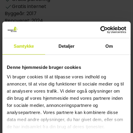
spaer bidrager til regionens tiltrækningskraft og
Gratis internet
sikrer, at der er masser at udforske uden for
Byggeår: 2017
hotellets område.
Renoveret: 2024
Værelser
Cykel opbevaring (låst)
Motorcykel opbevaring
Alle værelser på Glück in Sicht er omhyggeligt
Børnevenligt
indrettet med moderne møbler, eget badeværelse,
Samtykke
Detaljer
Om
gratis toiletartikler, WiFi, fladskærms-tv og
Restaurant
hårtørrer. Du kan forvente en lys og luftig
atmosfære med stilfuld indretning, komfortable
Restaurant
Denne hjemmeside bruger cookies
senge og mange værelser med terrasse eller
Bar
Vi bruger cookies til at tilpasse vores indhold og
balkon, hvor du kan nyde den friske kystluft og det
Mulighed for laktosefri mad
annoncer, til at vise dig funktioner til sociale medier og til
naturlige lys.
Mulighed for glutenfri mad
at analysere vores trafik. Vi deler også oplysninger om
Mulighed for vegetar mad
din brug af vores hjemmeside med vores partnere inden
Værelse
for sociale medier, annonceringspartnere og
analysepartnere. Vores partnere kan kombinere disse
Hund: 20 EUR pr. dag
data med andre oplysninger, du har givet dem, eller som
Kun slutrengøring inkluderet
de har indsamlet fra din brug af deres tjenester.
Værelser i stueetage