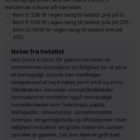
betalende voksne på værelset.
Barn 0-2.99 år i egen seng til nedsat pris på 0,-
Barn 3-11.99 år i egen seng til nedsat pris på 225,-
Barn 12-99.99 år i egen seng til nedsat pris på
450,-
Noter fra hotellet
Hos Glück in Sicht får gæsterne stillet et 
omfattende startudstyr til rådighed for at sikre 
et behageligt ophold. Der medfølger 
sengelinned af høj kvalitet samt små og store 
håndklæder, herunder saunahåndklæder. 
Startudstyret omfatter også nødvendige 
fornødenheder som toiletpapir, sæbe, 
kaffepuder, viskestykker, opvaskemiddel, 
svampe, rengøringsklude og affaldsposer. Hver 
lejlighed inkluderer en gratis flaske vin, uanset 
antallet af gæster. Der kan lejes et grill-sæt.
