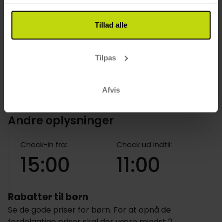
Linned inkluderet i ophold
TV på værelset
Tillad alle
Føntørrer
Tilpas
Kundeanmeldelser
Afvis
Andre oplysninger
Check-in fra:
Check ud indtil:
15:00
11:00
Rabatter til børn
Se de gode priser for børn. For at opnå de
fordelagtige priser skal der være mindst 2