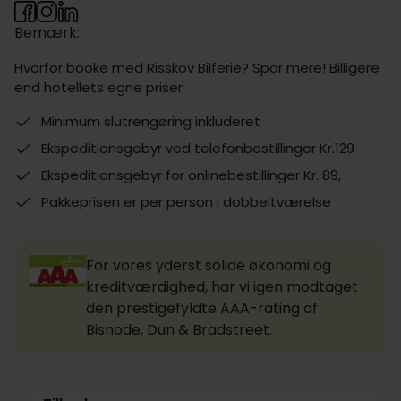
Bemærk:
Hvorfor booke med Risskov Bilferie? Spar mere! Billigere
end hotellets egne priser
Minimum slutrengøring inkluderet
Ekspeditionsgebyr ved telefonbestillinger Kr.129
Ekspeditionsgebyr for onlinebestillinger Kr. 89, -
Pakkeprisen er per person i dobbeltværelse
For vores yderst solide økonomi og
kreditværdighed, har vi igen modtaget
den prestigefyldte AAA-rating af
Bisnode, Dun & Bradstreet.