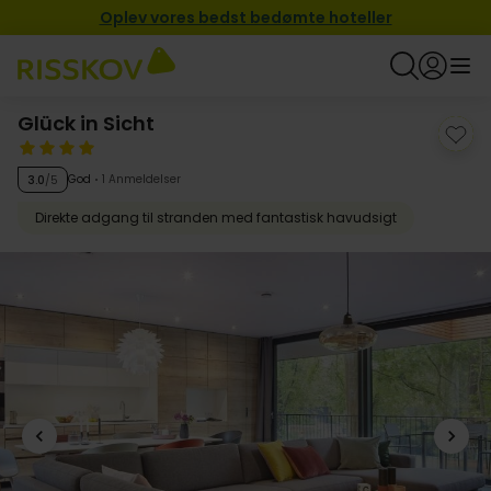
Oplev vores bedst bedømte hoteller
Glück in Sicht
God
1 Anmeldelser
3.0
/5
Direkte adgang til stranden med fantastisk havudsigt