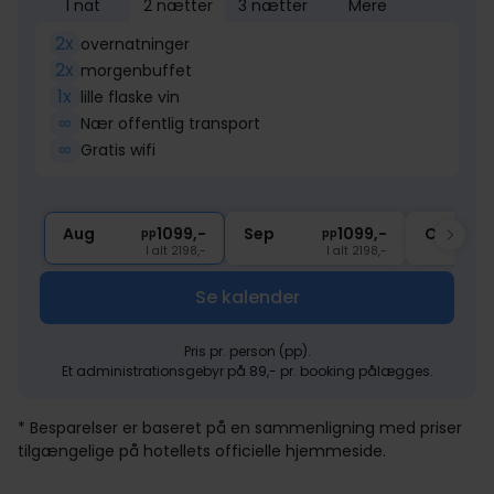
1 nat
2 nætter
3 nætter
Mere
2x
overnatninger
2x
morgenbuffet
1x
lille flaske vin
∞
Nær offentlig transport
∞
Gratis wifi
Aug
1099,-
Sep
1099,-
Okt
pp
pp
I alt 2198,-
I alt 2198,-
Se kalender
Pris pr. person (pp).
Et administrationsgebyr på 89,- pr. booking pålægges.
* Besparelser er baseret på en sammenligning med priser
tilgængelige på hotellets officielle hjemmeside.