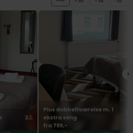
Plus dobbeltværelse m. 1
3
e
2
ekstra seng
fra 799,-