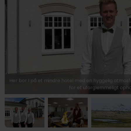
Her bor I på et mindre hotel med en hyggelig atmosf
for et uforglemmeligt oph