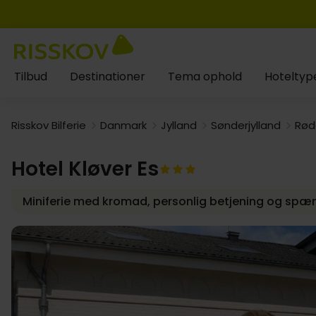
Tilbud
Destinationer
Tema ophold
Hoteltyp
Risskov Bilferie
Danmark
Jylland
Sønderjylland
Rød
Hotel Kløver Es
Miniferie med kromad, personlig betjening og spæ