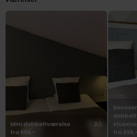
Renover
dobbelt
Mini dobbeltværelse
2
stueeta
fra 699,-
fra 699,