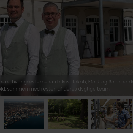
499,-
549,-
ære, hvor gæsterne er i fokus. Jakob, Mark og Robin er 
old, sammen med resten af deres dygtige team.