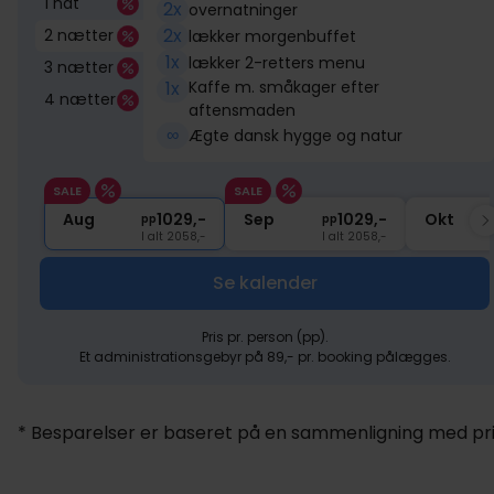
1 nat
2x
overnatninger
2x
2 nætter
lækker morgenbuffet
1x
lækker 2-retters menu
3 nætter
1x
Kaffe m. småkager efter
4 nætter
aftensmaden
∞
Ægte dansk hygge og natur
SALE
SALE
Aug
1029,-
Sep
1029,-
Okt
pp
pp
I alt 2058,-
I alt 2058,-
Se kalender
Pris pr. person (pp).
Et administrationsgebyr på 89,- pr. booking pålægges.
* Besparelser er baseret på en sammenligning med pris