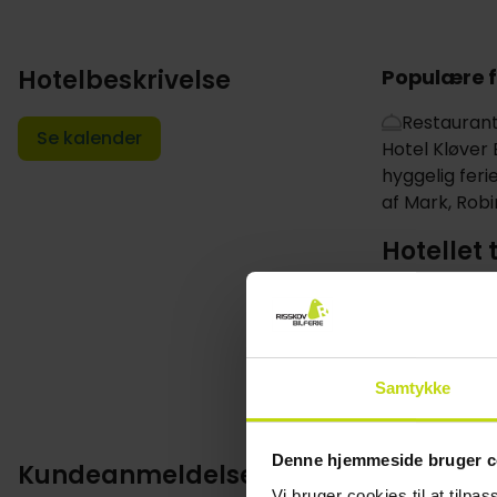
Hotelbeskrivelse
Populære f
Restauran
Se kalender
Hotel Kløver E
hyggelig feri
af Mark, Rob
Hotellet 
Med et ophold
størrelse giv
hjemme og god
Vis mere
Samtykke
Den centrale 
adskillige b
kort køretur,
Denne hjemmeside bruger c
Kundeanmeldelser
og f.eks. gå 
Vi bruger cookies til at tilpas