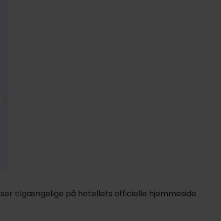
1089,-
Nov
1089,-
Dec
1089,-
Ja
pp
pp
pp
I alt 2178,-
I alt 2178,-
I alt 2178,-
er tilgængelige på hotellets officielle hjemmeside.