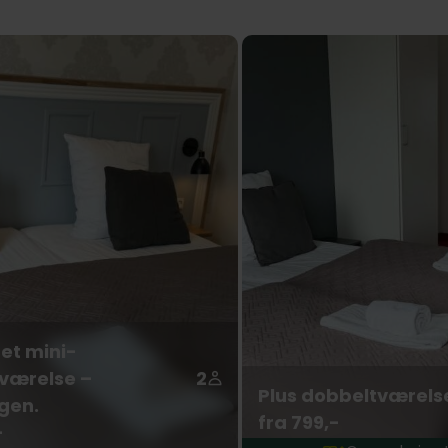
et mini-
værelse –
2
Plus dobbeltværels
gen.
fra 799,-
-