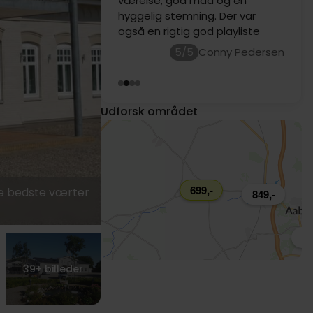
værelse, god mad og en
hyggelig stemning. Der var
også en rigtig god playliste
5/5
Conny Pedersen
629,-
Udforsk området
699,-
de bedste værter
849,-
69
39+
billeder