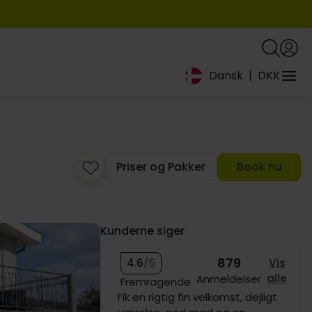
Dansk
|
DKK
Priser og Pakker
Book nu
Kunderne siger
879
4.6
/5
Vis
alle
Anmeldelser
Fremragende
Fik en rigtig fin velkomst, dejligt
719,-