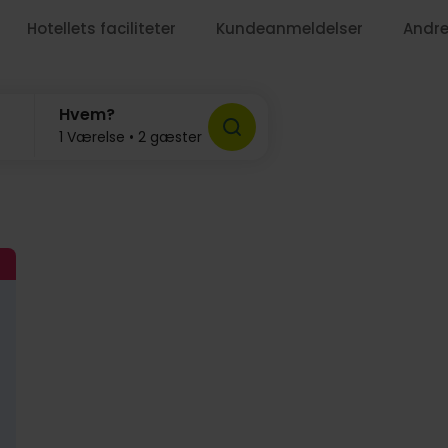
Hotellets faciliteter
Kundeanmeldelser
Andre
749,-
Hvem?
1 Værelse • 2 gæster
55