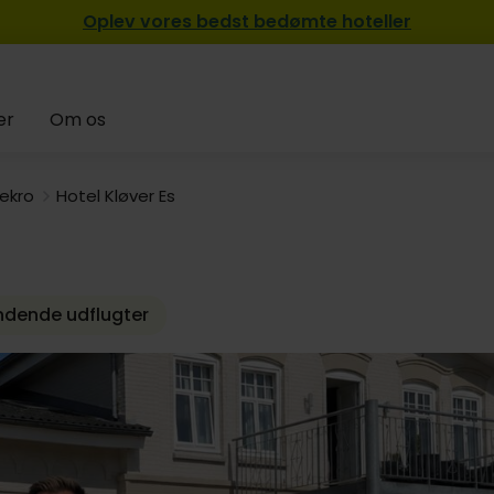
Oplev vores bedst bedømte hoteller
er
Om os
ekro
Hotel Kløver Es
ndende udflugter
649,-