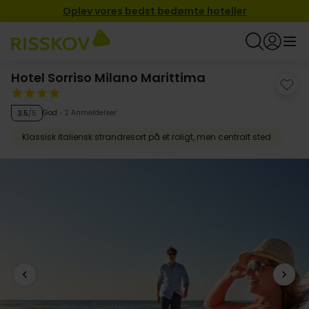
Oplev vores bedst bedømte hoteller
Hotel Sorriso Milano Marittima
God
2 Anmeldelser
3.5
/5
Klassisk italiensk strandresort på et roligt, men centralt sted