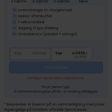
3 nætter
4 nætter
5 nætter
Mere
3x
overnatninger m. morgenmad
3x
lækker aftenbuffet
1x
1 velkomstdrink
1x
Adgang til spa afdeling
3x
Strandservice (parasol + solvogn)
Aug
Udsolgt
Sep
2429,-
pp
I alt 4858,-
Se kalender
Venligst tilpas dine rejsedatoer.
Pris pr. person (pp).
Et administrationsgebyr på 89,- pr. booking pålægges.
* Besparelser er baseret på en sammenligning med priser
tilgængelige på hotellets officielle hjemmeside.