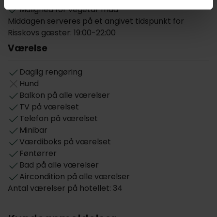
Mulighed for vegetar mad
Middagen serveres på et angivet tidspunkt for
Risskovs gæster: 19:00-22:00
Værelse
Daglig rengøring
Hund
Balkon på alle værelser
TV på værelset
Telefon på værelset
Minibar
Værdiboks på værelset
Føntørrer
Bad på alle værelser
Aircondition på alle værelser
Antal værelser på hotellet: 34