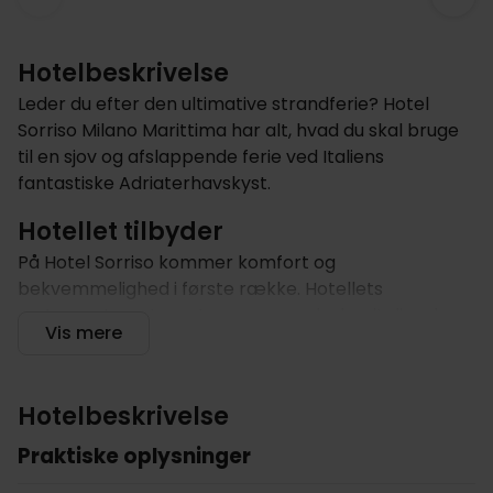
Hotelbeskrivelse
Leder du efter den ultimative strandferie? Hotel
Sorriso Milano Marittima har alt, hvad du skal bruge
til en sjov og afslappende ferie ved Italiens
fantastiske Adriaterhavskyst.
Hotellet tilbyder
På Hotel Sorriso kommer komfort og
bekvemmelighed i første række. Hotellets
restaurant er et must og serverer lækre italienske
Vis mere
og middelhavsretter. Og når det er tid til at slappe
af, kan du gå til wellnessområdet og få lidt
velfortjent afslapning. Forkæl dig selv med en
Hotelbeskrivelse
spasession, nyd saunaen eller prøv en foryngende
behandling. Rejser du med familien? Hotellet har
Praktiske oplysninger
sørget for børnemenuer, legeområder og sjove