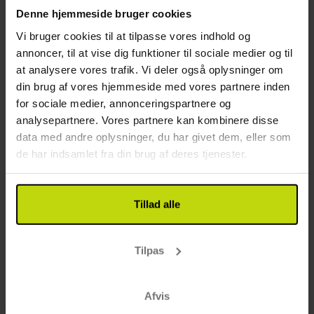
Marittima)
Denne hjemmeside bruger cookies
Ved stranden
Vi bruger cookies til at tilpasse vores indhold og
Andet
annoncer, til at vise dig funktioner til sociale medier og til
at analysere vores trafik. Vi deler også oplysninger om
Gratis parkering
din brug af vores hjemmeside med vores partnere inden
Gratis internet
for sociale medier, annonceringspartnere og
Wifi
analysepartnere. Vores partnere kan kombinere disse
Elevator
data med andre oplysninger, du har givet dem, eller som
Opladning af elbil
de har indsamlet fra din brug af deres tjenester.
Parkering i garage
Gebyr for parkering i garage per dag: 20 EUR pr.
dag
Tillad alle
Restaurant
Tilpas
Restaurant
Bar
Mulighed for laktosefri mad
Afvis
Mulighed for glutenfri mad