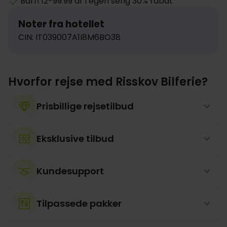
Barn 12-99.99 år i egen seng 30% rabat
Noter fra hotellet
CIN: IT039007A1I8M6BO38
Hvorfor rejse med Risskov Bilferie?
Prisbillige rejsetilbud
Eksklusive tilbud
Kundesupport
Tilpassede pakker