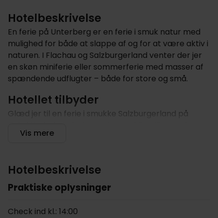
Hotelbeskrivelse
En ferie på Unterberg er en ferie i smuk natur med
mulighed for både at slappe af og for at være aktiv i
naturen. I Flachau og Salzburgerland venter der jer
en skøn miniferie eller sommerferie med masser af
spændende udflugter – både for store og små.
Hotellet tilbyder
Glæd jer til en ferie i smukke Salzburgerland på
Hotel Underberghof, som føres af Familien Lackner
Vis mere
og medarbejdere. Hotellet er hyggeligt indrettet og
har en varm atmosfære, der gør at I vil føle jer
velkomne med det samme.
Hotelbeskrivelse
På hotellet vil I starte jeres dag med en righoldig
Praktiske oplysninger
morgenmadsbuffet, og således får I en god start på
dagen. Til aften kan I læne jer tilbage i hotellets
Check ind kl.: 14:00
restaurant og spise en 3-retters menu med salat.