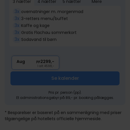
3 nætter
4 nætter
5 nætter
Mere
3x
overnatninger m. morgenmad
3x
3-retters menu/buffet
3x
Kaffe og kage
3x
Gratis Flachau sommerkort
3x
Sodavand til børn
Aug
2299,-
pp
I alt 4598,-
Se kalender
Pris pr. person (pp).
Et administrationsgebyr på 89,- pr. booking pålægges.
* Besparelser er baseret på en sammenligning med priser
tilgængelige på hotellets officielle hjemmeside.