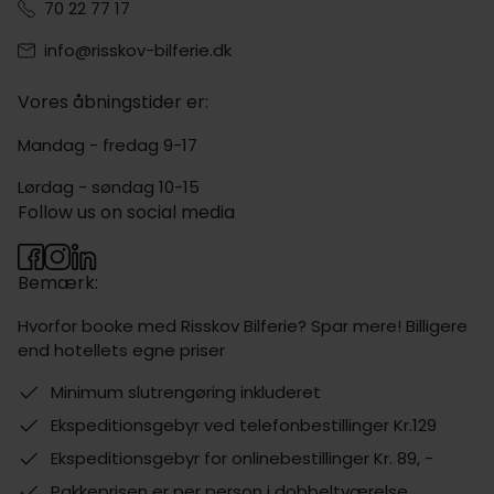
70 22 77 17
info@risskov-bilferie.dk
Vores åbningstider er:
Mandag - fredag 9-17
Lørdag - søndag 10-15
Follow us on social media
Bemærk:
Hvorfor booke med Risskov Bilferie? Spar mere! Billigere
end hotellets egne priser
Minimum slutrengøring inkluderet
Ekspeditionsgebyr ved telefonbestillinger Kr.129
Ekspeditionsgebyr for onlinebestillinger Kr. 89, -
Pakkeprisen er per person i dobbeltværelse