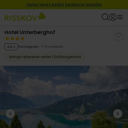
Oplev vores bedst bedømte hoteller
Hotel Unterberghof
Fremragende
77 Anmeldelser
4.5
/5
Mange oplevelser venter i Salzburgerland