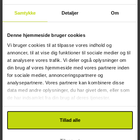
Etager: 3
Samtykke
Detaljer
Om
Byggeår: 1987
Renoveret: 2003
Børnevenligt
Denne hjemmeside bruger cookies
Restaurant
Vi bruger cookies til at tilpasse vores indhold og
annoncer, til at vise dig funktioner til sociale medier og til
Restaurant
at analysere vores trafik. Vi deler også oplysninger om
Bar
din brug af vores hjemmeside med vores partnere inden
Værelse
for sociale medier, annonceringspartnere og
analysepartnere. Vores partnere kan kombinere disse
Balkon på alle værelser
data med andre oplysninger, du har givet dem, eller som
Daglig rengøring
de har indsamlet fra din brug af deres tjenester.
Kundeanmeldelser
Tillad alle