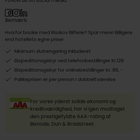
Follow us on social media
Bemærk:
Hvorfor booke med Risskov Bilferie? Spar mere! Billigere
end hotellets egne priser
Minimum slutrengøring inkluderet
Ekspeditionsgebyr ved telefonbestillinger Kr.129
Ekspeditionsgebyr for onlinebestillinger Kr. 89, -
Pakkeprisen er per person i dobbeltværelse
For vores yderst solide økonomi og
kreditværdighed, har vi igen modtaget
den prestigefyldte AAA-rating af
Bisnode, Dun & Bradstreet.