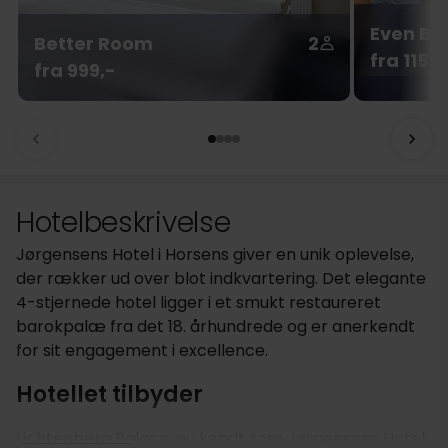
Even Be
Better Room
2
fra 1159,
fra 999,-
Hotelbeskrivelse
Jørgensens Hotel i Horsens giver en unik oplevelse,
der rækker ud over blot indkvartering. Det elegante
4-stjernede hotel ligger i et smukt restaureret
barokpalæ fra det 18. århundrede og er anerkendt
for sit engagement i excellence.
Hotellet tilbyder
Lichtenberg Palace, nu kendt som Jørgensens Hotel,