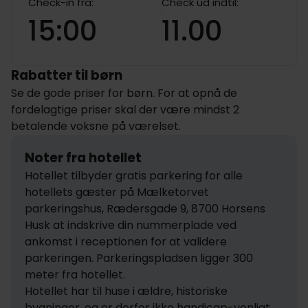
Check-in fra:
Check ud indtil:
15:00
11.00
Rabatter til børn
Se de gode priser for børn. For at opnå de
fordelagtige priser skal der være mindst 2
betalende voksne på værelset.
Noter fra hotellet
Hotellet tilbyder gratis parkering for alle 
hotellets gæster på Mælketorvet 
parkeringshus, Rædersgade 9, 8700 Horsens

Husk at indskrive din nummerplade ved 
ankomst i receptionen for at validere 
parkeringen. Parkeringspladsen ligger 300 
meter fra hotellet.

Hotellet har til huse i ældre, historiske 
bygninger, og er derfor ikke handicap-venligt.