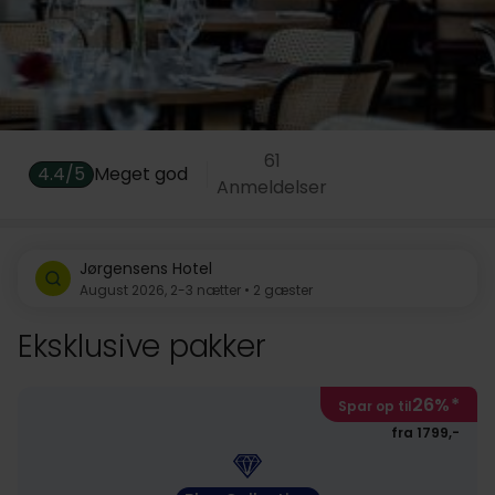
61
4.4/5
Meget god
Anmeldelser
Jørgensens Hotel
August 2026, 2-3 nætter • 2 gæster
Eksklusive pakker
26%
*
Spar op til
fra 1799,-