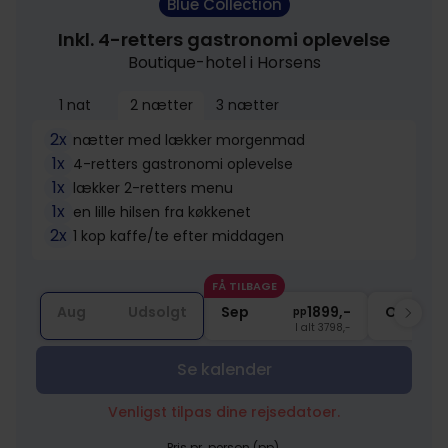
Blue Collection
Inkl. 4-retters gastronomi oplevelse
Boutique-hotel i Horsens
1 nat
2 nætter
3 nætter
2x
nætter med lækker morgenmad
1x
4-retters gastronomi oplevelse
1x
lækker 2-retters menu
1x
en lille hilsen fra køkkenet
2x
1 kop kaffe/te efter middagen
FÅ TILBAGE
Aug
Udsolgt
Sep
1899,-
Okt
pp
I alt 3798,-
Se kalender
Venligst tilpas dine rejsedatoer.
Pris pr. person (pp).