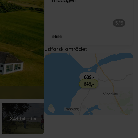
middagen.
599,-
5/5
Udforsk området
639,-
649,-
34+
billeder