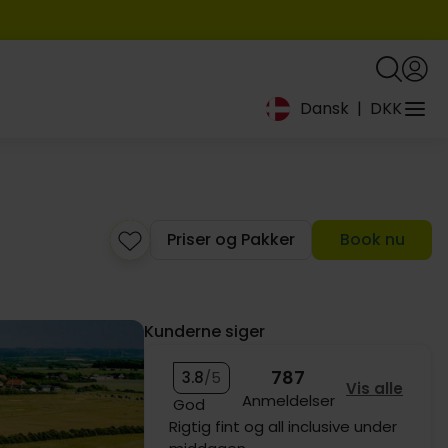
Dansk
|
DKK
Priser og Pakker
Book nu
Kunderne siger
787
3.8
/5
Vis alle
Anmeldelser
God
Rigtig fint og all inclusive under