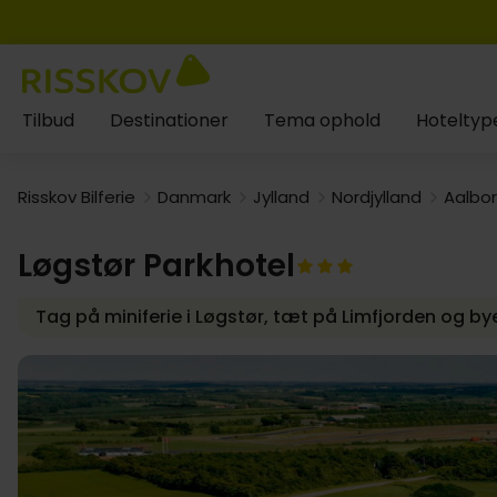
Tilbud
Destinationer
Tema ophold
Hoteltyp
Risskov Bilferie
Danmark
Jylland
Nordjylland
Aalbo
Løgstør Parkhotel
Tag på miniferie i Løgstør, tæt på Limfjorden og b