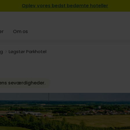
Oplev vores bedst bedømte hoteller
er
Om os
rg
Løgstør Parkhotel
yens seværdigheder.