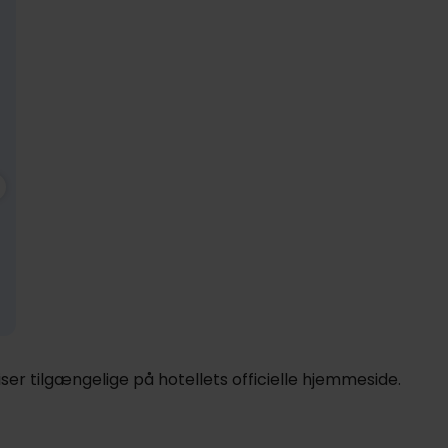
1249,-
Nov
1249,-
Dec
1249,-
Ja
pp
pp
pp
I alt 2498,-
I alt 2498,-
I alt 2498,-
er tilgængelige på hotellets officielle hjemmeside.