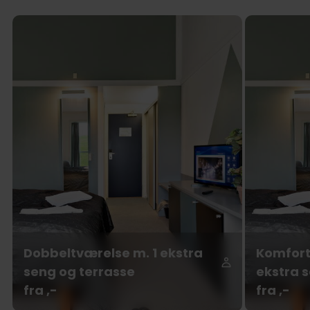
Dobbeltværelse m. 1 ekstra
Komfort
seng og terrasse
ekstra 
fra ,-
fra ,-