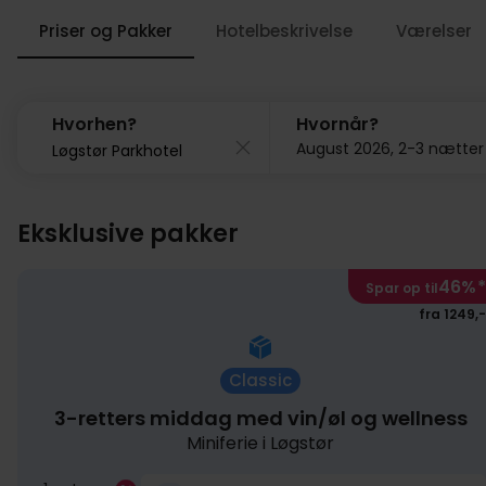
Priser og Pakker
Hotelbeskrivelse
Værelser
Hvorhen?
Hvornår?
August 2026, 2-3 nætter
1049,-
Eksklusive pakker
46%
*
Spar op til
fra 1249,-
Classic
3-retters middag med vin/øl og wellness
Miniferie i Løgstør