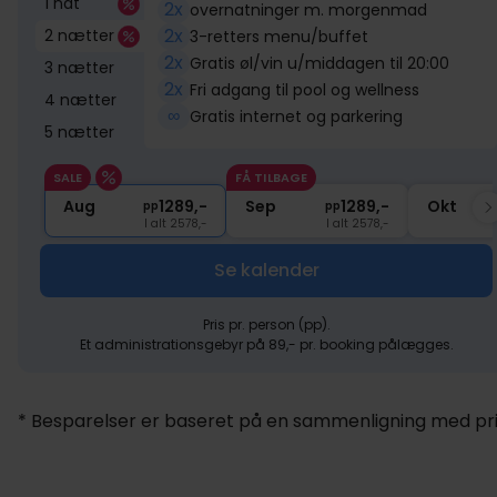
1 nat
2x
overnatninger m. morgenmad
2x
2 nætter
3-retters menu/buffet
2x
Gratis øl/vin u/middagen til 20:00
3 nætter
2x
Fri adgang til pool og wellness
4 nætter
∞
Gratis internet og parkering
5 nætter
SALE
FÅ TILBAGE
Aug
1289,-
Sep
1289,-
Okt
pp
pp
I alt 2578,-
I alt 2578,-
Se kalender
Pris pr. person (pp).
Et administrationsgebyr på 89,- pr. booking pålægges.
* Besparelser er baseret på en sammenligning med pris