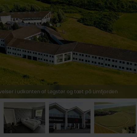
749,-
ivelser i udkanten af Løgstør og tæt på Limfjorden
799,-