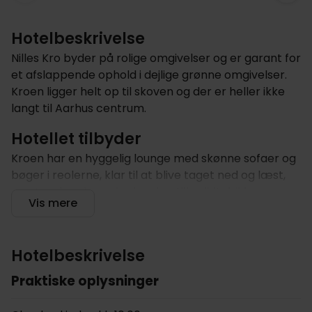
Hotelbeskrivelse
Nilles Kro byder på rolige omgivelser og er garant for
et afslappende ophold i dejlige grønne omgivelser.
Kroen ligger helt op til skoven og der er heller ikke
langt til Aarhus centrum.
Hotellet tilbyder
Kroen har en hyggelig lounge med skønne sofaer og
bøger i reolerne, klar til at blive taget ned og læst,
samt en bar, hvor der kan bestilles lidt drikkevare,
Vis mere
mens der bliver læst eller arbejdet. Den
nytilbyggede fløj er med til at give kroen et mere
moderne præg, men ved at forene det oprindelige
Hotelbeskrivelse
med det nye, for at sikre, at den traditionelle
krostemning blev bibeholdt - Nilles Kro var jo
Praktiske oplysninger
oprindeligt en landevejskro, og den ånd skal
bibeholdes med gæstfrihed og stedet, hvor alle