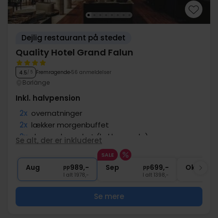
Dejlig restaurant på stedet
Quality Hotel Grand Falun
Fremragende
56 anmeldelser
4.5
/ 5
Borlänge
Inkl. halvpension
2x
overnatninger
2x
lækker morgenbuffet
2x
dagens hovedret (kokkens valg)
Se alt, der er inkluderet
2x
1 kop kaffe/te efter middagen
SALE
1x
Adgang til fitness
Aug
989,-
Sep
699,-
Okt
pp
pp
I alt 1978,-
I alt 1398,-
Se mere