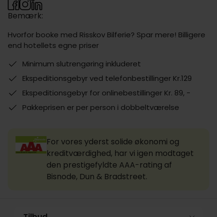
Bemærk:
Hvorfor booke med Risskov Bilferie? Spar mere! Billigere
end hotellets egne priser
Minimum slutrengøring inkluderet
Ekspeditionsgebyr ved telefonbestillinger Kr.129
Ekspeditionsgebyr for onlinebestillinger Kr. 89, -
Pakkeprisen er per person i dobbeltværelse
For vores yderst solide økonomi og
kreditværdighed, har vi igen modtaget
den prestigefyldte AAA-rating af
Bisnode, Dun & Bradstreet.
Tilbud