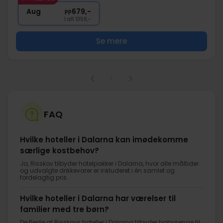
∞
Gratis parkering og internet
Aug
679,-
pp
I alt 1358,-
Se mere
1
FAQ
Hvilke hoteller i Dalarna kan imødekomme
særlige kostbehov?
Ja, Risskov tilbyder hotelpakker i Dalarna, hvor alle måltider
og udvalgte drikkevarer er inkluderet i én samlet og
fordelagtig pris.
Hvilke hoteller i Dalarna har værelser til
familier med tre børn?
De fleste af Risskovs hoteller i Dalarna tilbyder babysenge til