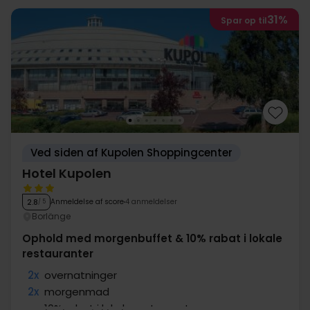
31%
Spar op til
Ved siden af Kupolen Shoppingcenter
Hotel Kupolen
Anmeldelse af score
4 anmeldelser
2.8
/ 5
Borlänge
Ophold med morgenbuffet & 10% rabat i lokale
restauranter
2x
overnatninger
2x
morgenmad
∞
10% rabat i lokale restauranter