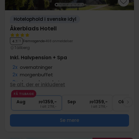
Hotelophold i svenske idyl
Åkerblads Hotell
Fremragende
468 anmeldelser
4.7
/ 5
Tällberg
Inkl. Halvpension + Spa
2x
overnatninger
2x
morgenbuffet
2x
dagens hovedret
Se alt, der er inkluderet
∞
Adgang til spa afdeling
FÅ TILBAGE
∞
Gratis internet og parkering
Aug
1359,-
Sep
1359,-
Okt
pp
pp
I alt 2718,-
I alt 2718,-
Se mere