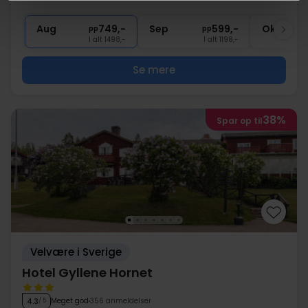
∞
Gratis internet
∞
Central beliggenhed
Aug
749,-
Sep
599,-
Okt
pp
pp
I alt 1498,-
I alt 1198,-
Se mere
38%
Spar op til
Velvære i Sverige
Hotel Gyllene Hornet
Meget god
356 anmeldelser
4.3
/ 5