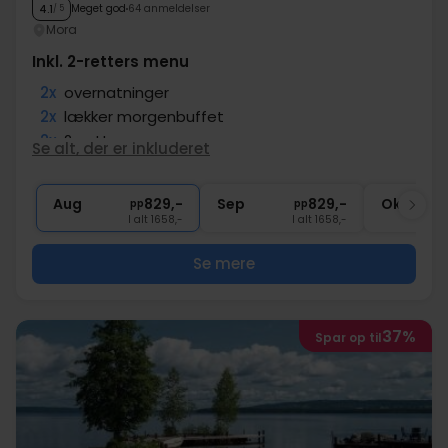
Meget god
64 anmeldelser
4.1
/ 5
Mora
Inkl. 2-retters menu
2x
overnatninger
2x
lækker morgenbuffet
2x
2-retters menu
Se alt, der er inkluderet
1x
En drink efter middagen
∞
Gratis internet og parkering
Aug
829,-
Sep
829,-
Okt
pp
pp
I alt 1658,-
I alt 1658,-
Se mere
37%
Spar op til