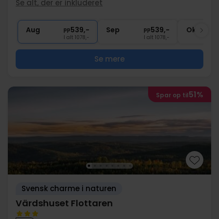
Se alt, der er inkluderet
1x
kaffe og te
∞
Gratis parkering ved hotellet
Aug
539,-
Sep
539,-
Okt
pp
pp
I alt 1078,-
I alt 1078,-
Se mere
51%
Spar op til
Svensk charme i naturen
Värdshuset Flottaren