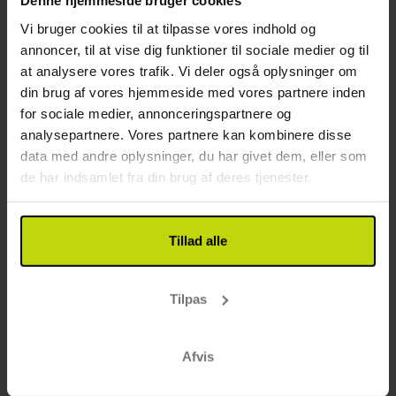
Denne hjemmeside bruger cookies
18%
Vi bruger cookies til at tilpasse vores indhold og
Spar op til
annoncer, til at vise dig funktioner til sociale medier og til
at analysere vores trafik. Vi deler også oplysninger om
din brug af vores hjemmeside med vores partnere inden
for sociale medier, annonceringspartnere og
analysepartnere. Vores partnere kan kombinere disse
data med andre oplysninger, du har givet dem, eller som
de har indsamlet fra din brug af deres tjenester.
Centralt beliggende hotel i Mora
Hotel Bishops Arms Mora
Tillad alle
God
76 anmeldelser
3.8
/ 5
Mora
Tilpas
Inkl. halvpension
1x
overnatning
1x
morgenmad
Afvis
1x
middag (kokkens valg)
Se alt, der er inkluderet