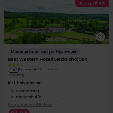
54%
Spar op til
Moderne hotel tæt på Siljan-søen
Best Western Hotell Lerdalshöjden
Fremragende
198 anmeldelser
4.6
/ 5
Tällberg
Inkl. halvpension
1x
overnatning
1x
morgenbuffet
1x
dagens hovedret (kokkens valg)
Se alt, der er inkluderet
∞
Adgang til motion og relaxområde
FÅ TILBAGE