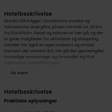
Hotelbeskrivelse
Skeviks Gård ligger i Stockholms smukke og
naturskønne skærgård, på øen Värmdö ca. 23 km.
fra Stockholm. Havet og naturen er tæt på, og der
er gode muligheder for aktiviteter og afslapning.
Hotellet har også sin egen badebro og strand.
Gennem det seneste årti, har gården gennemgået
forskellige renoveringer og forvandlet sig til et
miljøvenligt helhedskoncept.
Hotellet tilbyder
Vis mere
Skeviks Gård er omgivet af åbent terræn ude i
Stockholms skærgård, kun 7 km fra Gustavsberg.
Hotelbeskrivelse
Hotellet ligger helt ned til vandet, hvor I kan tage en
forfriskende dukkert og både før og efter få varmen
Praktiske oplysninger
i det store træbadekar og i saunaen. Hotellet har
også et fitnessrum, trænings-redskaber både