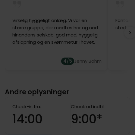
Virkelig hyggeligt anlæg. Vi var en
Fantasti
større gruppe, der mødtes her og nød
sted
hinandens selskab, god mad, hyggelig
afslapning og en svømmetur i havet.
4/5
Jenny Bohm
Andre oplysninger
Check-in fra:
Check ud indtil:
14:00
9:00*