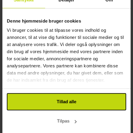
er moderne og lyst indrettet med bad, tv, skrivebord
Cykelruter: 0.1 km
og hårtørrer.
Andet
Denne hjemmeside bruger cookies
Gratis parkering
Vi bruger cookies til at tilpasse vores indhold og
Gratis internet
annoncer, til at vise dig funktioner til sociale medier og til
Wifi
at analysere vores trafik. Vi deler også oplysninger om
Byggeår: 1983
din brug af vores hjemmeside med vores partnere inden
Renoveret: 2016
for sociale medier, annonceringspartnere og
Etager: 2
analysepartnere. Vores partnere kan kombinere disse
Opladning af elbil: 50 SEK
data med andre oplysninger, du har givet dem, eller som
Motorcykel opbevaring
de har indsamlet fra din brug af deres tjenester.
Restaurant
Restaurant
Tillad alle
Restauranten er åben weekender
Bar
Mulighed for laktosefri mad
Tilpas
Mulighed for glutenfri mad