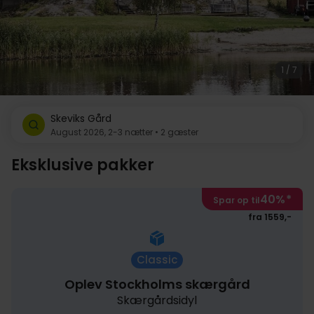
1 / 7
Skeviks Gård
August 2026, 2-3 nætter • 2 gæster
Eksklusive pakker
40%
*
Spar op til
fra 1559,-
Classic
Oplev Stockholms skærgård
Skærgårdsidyl