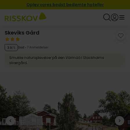
Oplev vores bedst bedømte hoteller
Skeviks Gård
God
7 Anmeldelser
3.9
/5
Smukke naturoplevelser på øen Värmdö i Stockholms
skærgård.