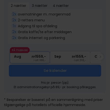
2 nætter
3 nætter
4 nætter
2x
overnatninger m. morgenmad
2x
2-retters menu
1x
Adgang til spa afdeling
2x
Gratis kaffe/te efter middagen
2x
Gratis internet og parkering
FÅ TILBAGE
Aug
1559,-
Sep
1559,-
Okt
pp
pp
I alt 3118,-
I alt 3118,-
Se kalender
Pris pr. person (pp).
Et administrationsgebyr på 89,- pr. booking pålægges.
* Besparelser er baseret på en sammenligning med priser
tilgængelige på hotellets officielle hjemmeside.