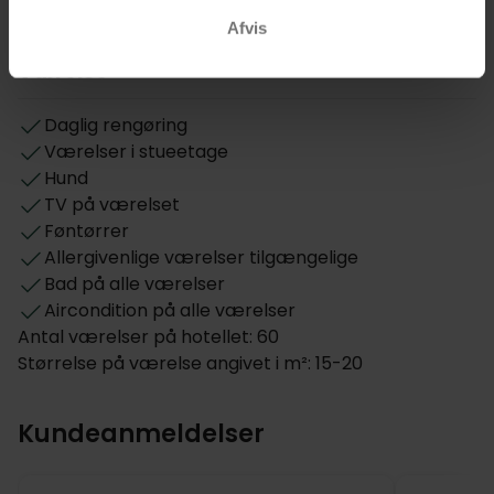
Mulighed for vegetar mad
Afvis
Åbningstider i baren: -23:00
Værelse
Daglig rengøring
Værelser i stueetage
Hund
TV på værelset
Føntørrer
Allergivenlige værelser tilgængelige
Bad på alle værelser
Aircondition på alle værelser
Antal værelser på hotellet: 60
Størrelse på værelse angivet i m²: 15-20
Kundeanmeldelser