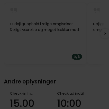
Et dejligt ophold i rolige omgivelser.
Dejligt s
Dejligt værelse og meget lækker mad.
omgivels
5/5
Andre oplysninger
Check-in fra:
Check ud indtil:
15.00
10:00