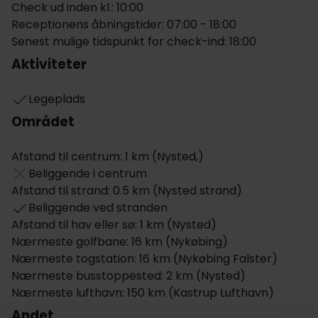
respekt for gamle dages detaljer. Hotellet ligger i
Check ud inden kl.: 10:00
dejlige, grønne omgivelser på spidsen af Lollands
Receptionens åbningstider: 07:00 - 18:00
sydkyst, med kort køreafstand til spændende
Senest mulige tidspunkt for check-ind: 18:00
seværdigheder.
Aktiviteter
Tæt på The Cottage kan I spadsere langs kysten,
med en smuk udsigt over Ålholm Slot og Nysteds
Legeplads
bevaringsværdige huse i strålende farver. Nysted
Området
Havn kan også opleves i gåafstand fra hotellet, prøv
byens spisesteder, gå tur i de livlige kvarterer, eller
Afstand til centrum: 1 km (Nysted,)
prøv en sælsafari på sommerens udvalgte
Beliggende i centrum
tidspunkter.
Afstand til strand: 0.5 km (Nysted strand)
Beliggende ved stranden
The Cottage egner sig godt til kør-selv-ferie til
Afstand til hav eller sø: 1 km (Nysted)
Lolland, der er korte afstande i bil til spændende
Nærmeste golfbane: 16 km (Nykøbing)
seværdigheder: Fuglsang Kunstmuseum,
Nærmeste togstation: 16 km (Nykøbing Falster)
Knuthenborg Safaripark og Middelaldercentret ved
Nærmeste busstoppested: 2 km (Nysted)
Sundby.
Nærmeste lufthavn: 150 km (Kastrup Lufthavn)
Værelserne
Andet