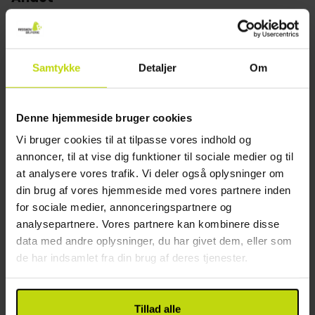
The Cottage tilbyder ophold på dobbeltværelser
eller enkeltværelser. Værelserne er hyggelige,
Gratis parkering
komfortable og individuelt indrettet. Alle værelser
Wifi
har eget badeværelse, kedel, fladskærms-tv, Wifi,
Gratis internet
Samtykke
Detaljer
Om
og med adgang til jeres egen, lille overdækkede
Elevator
terrasse med udsigt til haven.
Byggeår: 1918
Renoveret: 2000
Denne hjemmeside bruger cookies
Opladning af elbil
Vi bruger cookies til at tilpasse vores indhold og
Motorcykel opbevaring
annoncer, til at vise dig funktioner til sociale medier og til
Etager: 1
at analysere vores trafik. Vi deler også oplysninger om
Restaurant
din brug af vores hjemmeside med vores partnere inden
for sociale medier, annonceringspartnere og
Restaurant
analysepartnere. Vores partnere kan kombinere disse
Restauranten er åben weekender
data med andre oplysninger, du har givet dem, eller som
Mulighed for laktosefri mad
de har indsamlet fra din brug af deres tjenester.
Mulighed for glutenfri mad
Mulighed for vegetar mad
Middagen serveres på et angivet tidspunkt for
Tillad alle