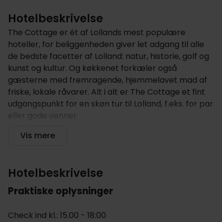
Hotelbeskrivelse
The Cottage er ét af Lollands mest populære
hoteller, for beliggenheden giver let adgang til alle
de bedste facetter af Lolland: natur, historie, golf og
kunst og kultur. Og køkkenet forkæler også
gæsterne med fremragende, hjemmelavet mad af
friske, lokale råvarer. Alt i alt er The Cottage et fint
udgangspunkt for en skøn tur til Lolland, f.eks. for par
eller gode venner.
Hotellet tilbyder
Vis mere
The Cottage ligger smukt i Nysteds grønne
omgivelser, og bygningens klassiske, sort-hvide
Hotelbeskrivelse
bindingsværk fanger straks blikket. The Cottage
byder jer velkommen til et hyggeligt ophold med
Praktiske oplysninger
masser af atmosfære og historie. Hotelbygningen er
fra 1918, og er nænsomt restaureret i år 2000, med
Check ind kl.: 15.00 - 18:00