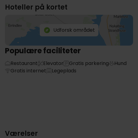
Hoteller på kortet
Udforsk området
Populære faciliteter
Restaurant
Elevator
Gratis parkering
Hund
Gratis internet
Legeplads
Værelser