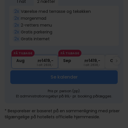
1 nat
2 nætter
2x
Værelse med terrasse og tekøkken
2x
morgenmad
2x
2-retters menu
2x
Gratis parkering
2x
Gratis internet
FÅ TILBAGE
FÅ TILBAGE
Aug
1419,-
Sep
1419,-
Okt
pp
pp
I alt 2838,-
I alt 2838,-
Se kalender
Pris pr. person (pp).
Et administrationsgebyr på 89,- pr. booking pålægges.
* Besparelser er baseret på en sammenligning med priser
tilgængelige på hotellets officielle hjemmeside.