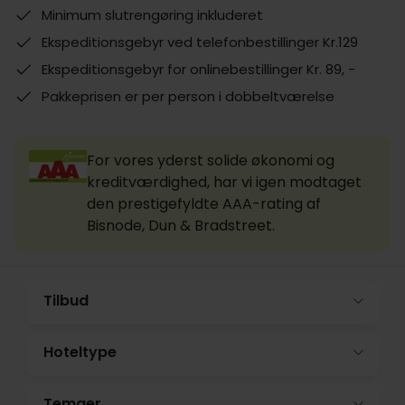
Minimum slutrengøring inkluderet
Ekspeditionsgebyr ved telefonbestillinger Kr.129
Ekspeditionsgebyr for onlinebestillinger Kr. 89, -
Pakkeprisen er per person i dobbeltværelse
For vores yderst solide økonomi og
kreditværdighed, har vi igen modtaget
den prestigefyldte AAA-rating af
Bisnode, Dun & Bradstreet.
Tilbud
Hoteltype
Temaer