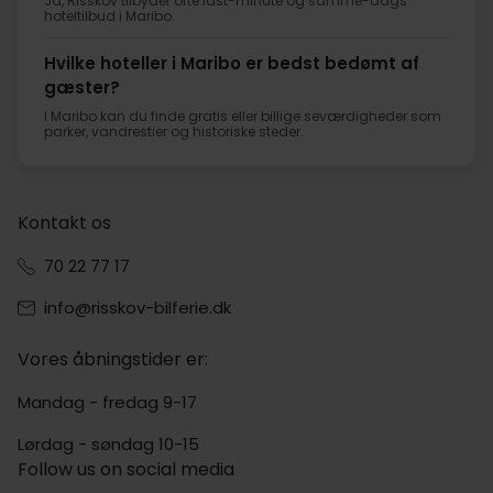
Ja, Risskov tilbyder ofte last-minute og samme-dags
hoteltilbud i Maribo.
Hvilke hoteller i Maribo er bedst bedømt af
gæster?
I Maribo kan du finde gratis eller billige seværdigheder som
parker, vandrestier og historiske steder.
Kontakt os
70 22 77 17
info@risskov-bilferie.dk
Vores åbningstider er:
Mandag - fredag 9-17
Lørdag - søndag 10-15
Follow us on social media