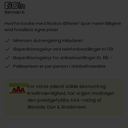
Bemærk:
Hvorfor booke med Risskov Bilferie? Spar mere! Billigere
end hotellets egne priser
Minimum slutrengøring inkluderet
Ekspeditionsgebyr ved telefonbestillinger Kr.129
Ekspeditionsgebyr for onlinebestillinger Kr. 89, -
Pakkeprisen er per person i dobbeltværelse
For vores yderst solide økonomi og
kreditværdighed, har vi igen modtaget
den prestigefyldte AAA-rating af
Bisnode, Dun & Bradstreet.