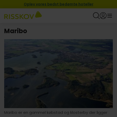
Oplev vores bedst bedømte hoteller
Maribo
Maribo er en gammel købstad og klosterby der ligger