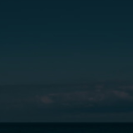
de udsigten, som er helt fantastisk.
r-selv ferie til Skagen er det også oplagt at kigge forbi den 
og nok mest kendt som ’Den Tilsandede Kirke’. Man kan stadig s
lbage af kirken. Ved siden af kirken er der også en legeplad
gså rigtig mange gallerier og museer i Nordjylland. Hvis kuns
nns Hus helt sikkert et besøg værd. Begge hjem er smukt be
 Museum er også meget besøgt. Det har en omfattende udst
ndte malerier. Museet er meget børnevenligt, så børnene ka
 i nogle af skoleferierne og et børnerum med aktivititeter år
iske indtryk, så kan I nyde en forfriskning på den hyggelige c
ggelig miniferie eller længere sommerferie til Skagen, kan I o
ilien. Så pak bilen og kom afsted.