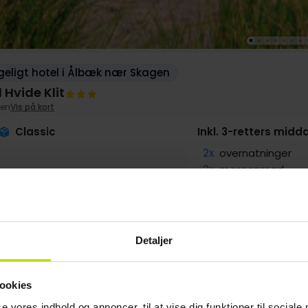
eligt hotel i Ålbæk nær Skagen
 Hvide Klit
en
Vis på kort
Classic
Inkl. 3-retters midda
2x
overnatninger
2x
morgenmad
2x
3-retters menu
1x
kaffe to go
1x
Vintime fra 15.00 t
Detaljer
LBAGE
g
2299,-
Sep
1699,-
pp
pp
ookies
I alt 4598,-
I alt 3398,-
se vores indhold og annoncer, til at vise dig funktioner til sociale