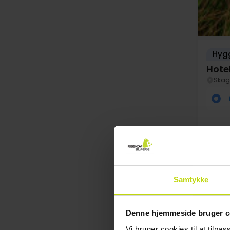
Hygg
Hotel
Skag
Samtykke
FÅ TI
Au
Denne hjemmeside bruger c
Vi bruger cookies til at tilpas