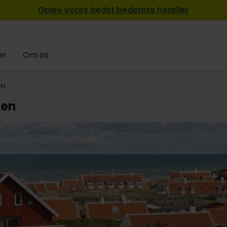
Oplev vores bedst bedømte hoteller
er
Om os
en
gen