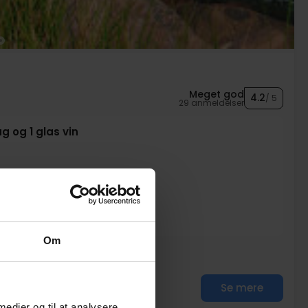
Meget god
4.2
/ 5
29 anmeldelser
g og 1 glas vin
il 16.00
Om
Se mere
 medier og til at analysere