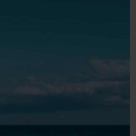
gamle tilsandede sognekirke Sct. Laurentius Kirke. Idag er
e det gamle kirketårn i klitterne, men ellers er der ikke
s hvor børnene kan hygge sig.
t har Jeres interesse så er både Anchers Hus og
varede og fremviser malerier og kunstværker.
illing af værker og fremviser nogle af Skagenmalernes
n komme helt tæt på kunsten. Der er bl.a. en malerskole
et rundt. Hvis I trænger til en pause midt i de mange
afe.
pleve en af Jyllands mest idylliske byer. Her er noget for