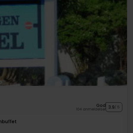
God
3.9
/ 5
104 anmeldelser
buffet