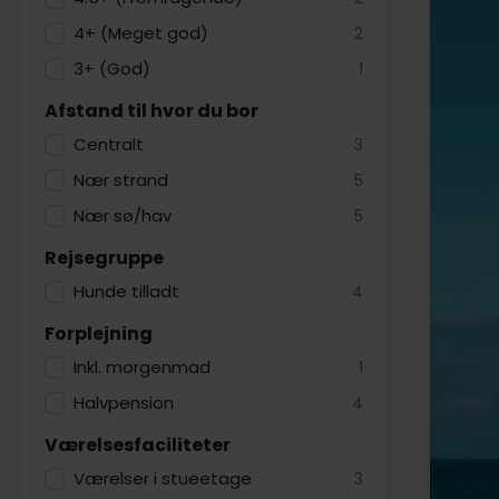
milen ny
4+ (Meget god)
2
På en kø
3+ (God)
1
kirken d
Afstand til hvor du bor
meget ti
Centralt
3
Der er o
Drachma
Nær strand
5
Nær sø/hav
5
Skagens
bedst ke
Rejsegruppe
for børn
Hunde tilladt
4
kunstner
Forplejning
På en hy
hele fam
Inkl. morgenmad
1
Halvpension
4
Værelsesfaciliteter
Værelser i stueetage
3