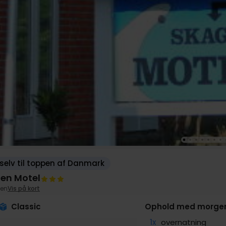
selv til toppen af Danmark
en Motel
en
Vis på kort
Classic
Ophold med morgen
1x
overnatning