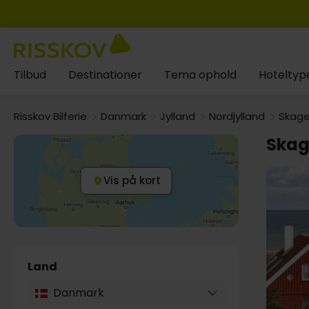
Tilbud
Destinationer
Tema ophold
Hoteltyp
Risskov Bilferie
Danmark
Jylland
Nordjylland
Skag
Ska
Vis på kort
Land
Danmark