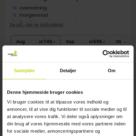
1x
overnatning
1x
morgenmad
1x
3-retters gastronomi oplevelse
Se alt, der er inkluderet
∞
Gratis parkering og internet
∞
God beliggenhed
Aug
749,-
Sep
699,-
Okt
pp
pp
I alt 1498,-
I alt 1398,-
Se mere
Samtykke
Detaljer
Om
1
Denne hjemmeside bruger cookies
Vi bruger cookies til at tilpasse vores indhold og
FAQ
annoncer, til at vise dig funktioner til sociale medier og til
at analysere vores trafik. Vi deler også oplysninger om
Hvilke hoteller i Se vores udvalg af
din brug af vores hjemmeside med vores partnere inden
Afbudsrejser i Ry har værelser til familier med
for sociale medier, annonceringspartnere og
to børn?