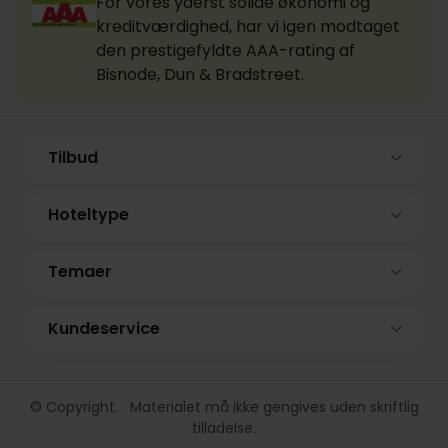
For vores yderst solide økonomi og
kreditværdighed, har vi igen modtaget
den prestigefyldte AAA-rating af
Bisnode, Dun & Bradstreet.
Tilbud
Hoteltype
Temaer
Kundeservice
© Copyright. Materialet må ikke gengives uden skriftlig
tilladelse.