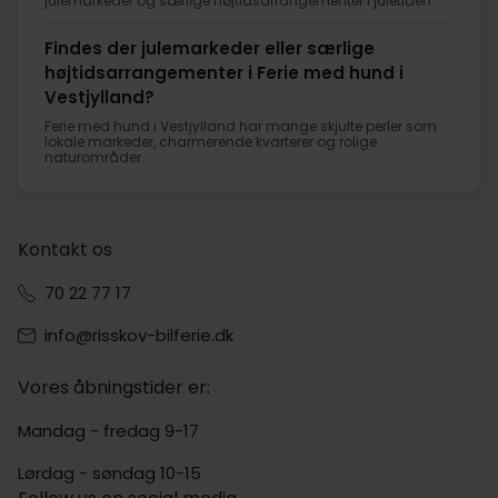
julemarkeder og særlige højtidsarrangementer i juletiden.
Findes der julemarkeder eller særlige
højtidsarrangementer i Ferie med hund i
Vestjylland?
Ferie med hund i Vestjylland har mange skjulte perler som
lokale markeder, charmerende kvarterer og rolige
naturområder.
Kontakt os
70 22 77 17
info@risskov-bilferie.dk
Vores åbningstider er:
Mandag - fredag 9-17
Lørdag - søndag 10-15