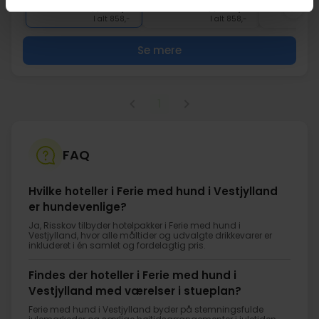
Okt
429,-
Nov
429,-
Dec
pp
pp
I alt 858,-
I alt 858,-
Se mere
1
FAQ
Hvilke hoteller i Ferie med hund i Vestjylland
er hundevenlige?
Ja, Risskov tilbyder hotelpakker i Ferie med hund i
Vestjylland, hvor alle måltider og udvalgte drikkevarer er
inkluderet i én samlet og fordelagtig pris.
Findes der hoteller i Ferie med hund i
Vestjylland med værelser i stueplan?
Ferie med hund i Vestjylland byder på stemningsfulde