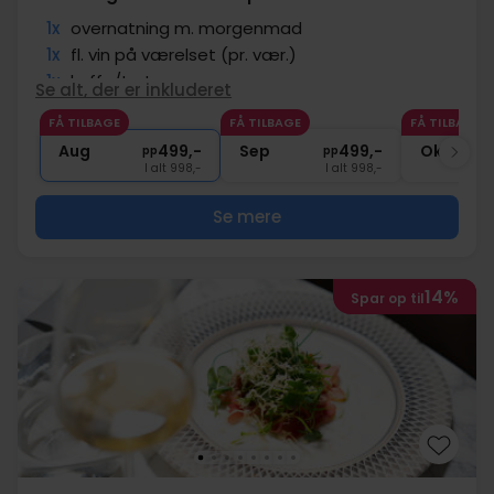
1x
overnatning m. morgenmad
1x
fl. vin på værelset (pr. vær.)
1x
kaffe/te to go
Se alt, der er inkluderet
∞
Gratis parkering ved hotellet
FÅ TILBAGE
FÅ TILBAGE
FÅ TILBAGE
∞
Gratis wifi
Aug
499,-
Sep
499,-
Okt
pp
pp
I alt 998,-
I alt 998,-
Se mere
14%
Spar op til