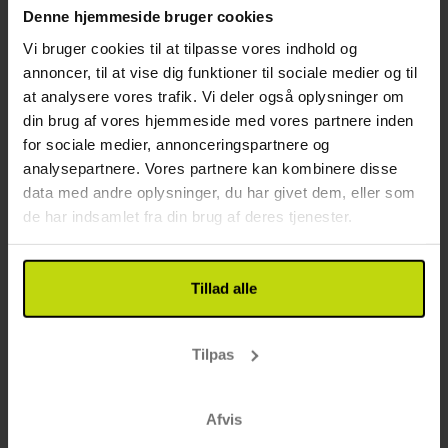
14%
Spar op til
Denne hjemmeside bruger cookies
Vi bruger cookies til at tilpasse vores indhold og
annoncer, til at vise dig funktioner til sociale medier og til
at analysere vores trafik. Vi deler også oplysninger om
din brug af vores hjemmeside med vores partnere inden
for sociale medier, annonceringspartnere og
analysepartnere. Vores partnere kan kombinere disse
Traditionel vestjysk charme
data med andre oplysninger, du har givet dem, eller som
de har indsamlet fra din brug af deres tjenester.
Hotel Smedegaarden
Meget god
5 anmeldelser
4.0
/ 5
Ringkøbing
Tillad alle
Hyggelige værelser og dejlig morgenmad
1x
overnatning
Tilpas
1x
lækker morgenbuffet
∞
Gratis kaffe/te på værelset
Se alt, der er inkluderet
∞
Gratis parkering
Afvis
∞
Gratis wifi