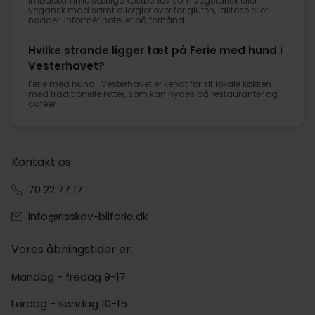
imødekomme særlige kostbehov som vegetarisk eller
vegansk mad samt allergier over for gluten, laktose eller
nødder. Informér hotellet på forhånd.
Hvilke strande ligger tæt på Ferie med hund i
Vesterhavet?
Ferie med hund i Vesterhavet er kendt for sit lokale køkken
med traditionelle retter, som kan nydes på restauranter og
caféer.
Kontakt os
70 22 77 17
info@risskov-bilferie.dk
Vores åbningstider er:
Mandag - fredag 9-17
Lørdag - søndag 10-15