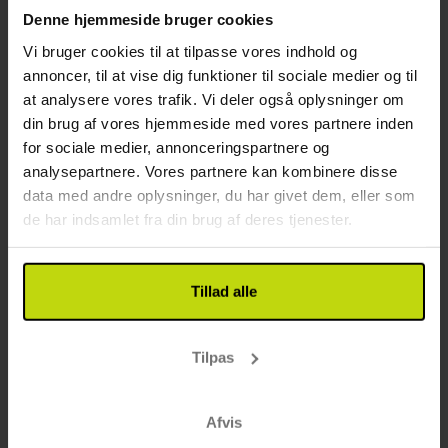
Denne hjemmeside bruger cookies
Vi bruger cookies til at tilpasse vores indhold og
annoncer, til at vise dig funktioner til sociale medier og til
at analysere vores trafik. Vi deler også oplysninger om
din brug af vores hjemmeside med vores partnere inden
for sociale medier, annonceringspartnere og
Miniferie tæt på Vesterhavet
analysepartnere. Vores partnere kan kombinere disse
Hotel Varde
data med andre oplysninger, du har givet dem, eller som
de har indsamlet fra din brug af deres tjenester.
God
158 anmeldelser
3.9
/ 5
Varde
Inkl. Morgenbuffet & vin på værelset
Tillad alle
1x
overnatning m. morgenmad
1x
fl. vin på værelset (pr. vær.)
Tilpas
1x
kaffe/te to go
Se alt, der er inkluderet
∞
Gratis parkering ved hotellet
FÅ TILBAGE
FÅ TILBAGE
FÅ TILBAGE
∞
Gratis wifi
Aug
499,-
Sep
499,-
Okt
Afvis
pp
pp
I alt 998,-
I alt 998,-