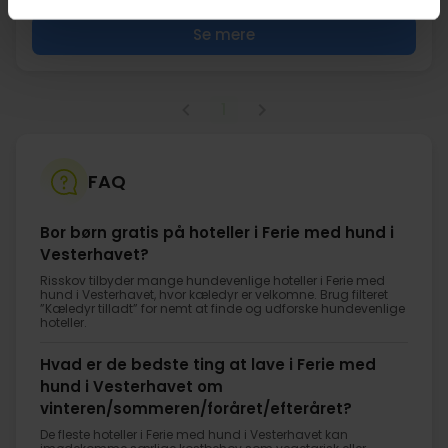
Se mere
1
FAQ
Bor børn gratis på hoteller i Ferie med hund i
Vesterhavet?
Risskov tilbyder mange hundevenlige hoteller i Ferie med
hund i Vesterhavet, hvor kæledyr er velkomne. Brug filteret
”Kæledyr tilladt” for nemt at finde og udforske hundevenlige
hoteller.
Hvad er de bedste ting at lave i Ferie med
hund i Vesterhavet om
vinteren/sommeren/foråret/efteråret?
De fleste hoteller i Ferie med hund i Vesterhavet kan