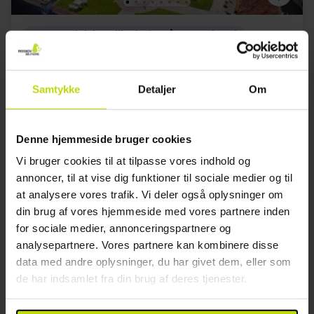
Romantisk landlig ferie på Langeland
Skrøbelev Gods
Meget god
53 anmeldelser
4.2
/ 5
Samtykke
Detaljer
Om
Rudkøbing
1099,-
699,-
Denne hjemmeside bruger cookies
Inkl. 1x 4-retters gastronomisk menu,
Vi bruger cookies til at tilpasse vores indhold og
rundvisning på godset og meget mere
annoncer, til at vise dig funktioner til sociale medier og til
1x
overnatning
at analysere vores trafik. Vi deler også oplysninger om
1x
lækker morgenbuffet
din brug af vores hjemmeside med vores partnere inden
1x
4-retters gastronomi oplevelse
Se alt, der er inkluderet
for sociale medier, annonceringspartnere og
∞
Rundvisning på Slottet
FÅ TILBAGE
SALE
analysepartnere. Vores partnere kan kombinere disse
∞
Gratis internet og parkering
Aug
1099,-
Sep
1099,-
Okt
data med andre oplysninger, du har givet dem, eller som
pp
pp
I alt 2198,-
I alt 2198,-
de har indsamlet fra din brug af deres tjenester.
Se mere