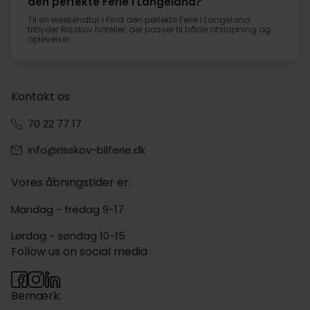
den perfekte Ferie i Langeland?
Til en weekendtur i Find den perfekte Ferie i Langeland
tilbyder Risskov hoteller, der passer til både afslapning og
oplevelser.
Kontakt os
70 22 77 17
info@risskov-bilferie.dk
Vores åbningstider er:
Mandag - fredag 9-17
Lørdag - søndag 10-15
Follow us on social media
Bemærk: