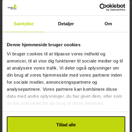
Udforsk flotte Femø
Femø Kro
Samtykke
Detaljer
Om
Fremragende
1 anmeldelser
5.0
/ 5
Sakskøbing
Inkl. 2-retters menu
Denne hjemmeside bruger cookies
2x
overnatninger
Vi bruger cookies til at tilpasse vores indhold og
2x
morgenmad
annoncer, til at vise dig funktioner til sociale medier og til
2x
lækker 2-retters menu kokkens valg
Se alt, der er inkluderet
at analysere vores trafik. Vi deler også oplysninger om
∞
Gratis parkering ved hotellet
din brug af vores hjemmeside med vores partnere inden
∞
Gratis wifi
for sociale medier, annonceringspartnere og
Aug
1099,-
Sep
1099,-
Okt
pp
pp
I alt 2198,-
I alt 2198,-
analysepartnere. Vores partnere kan kombinere disse
data med andre oplysninger, du har givet dem, eller som
Se mere
de har indsamlet fra din brug af deres tjenester.
1
Tillad alle