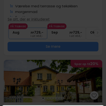
1x
Værelse med terrasse og tekøkken
1x
morgenmad
1x
2-retters menu
Se alt, der er inkluderet
∞
Gratis parkering
FÅ TILBAGE
FÅ TILBAGE
∞
Gratis internet
Aug
729,-
Sep
729,-
Okt
pp
pp
I alt 1458,-
I alt 1458,-
Se mere
20%
Spar op til