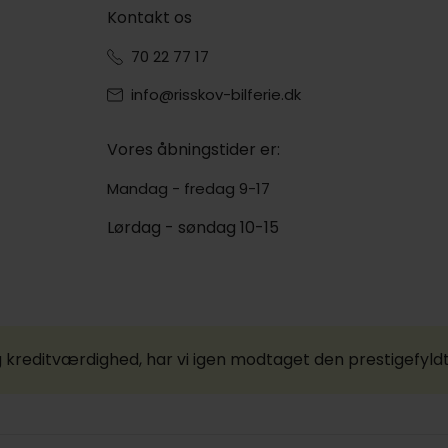
Kontakt os
70 22 77 17
info@risskov-bilferie.dk
Vores åbningstider er:
Mandag - fredag 9-17
Lørdag - søndag 10-15
 kreditværdighed, har vi igen modtaget den prestigefyld