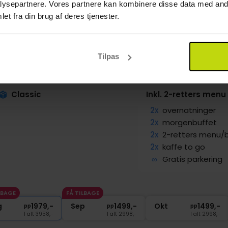
ysepartnere. Vores partnere kan kombinere disse data med andr
et fra din brug af deres tjenester.
gt udover Roskilde Fjord
Tilpas
ell Roskilde
lde
Vis på kort
Classic
Inkl. 2-retters menu
2x
overnatninger
2x
morgenbuffet
2x
2-retters menu/
2x
kaffe to go
∞
Gratis parkering
LBAGE
FÅ TILBAGE
g
1979,-
Sep
1499,-
Okt
1499,-
pp
pp
pp
I alt 3958,-
I alt 2998,-
I alt 2998,-