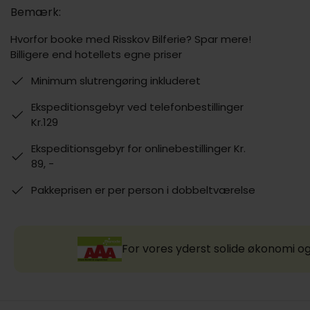
Bemærk:
Hvorfor booke med Risskov Bilferie? Spar mere!
Billigere end hotellets egne priser
Minimum slutrengøring inkluderet
Ekspeditionsgebyr ved telefonbestillinger
Kr.129
Ekspeditionsgebyr for onlinebestillinger Kr.
89, -
Pakkeprisen er per person i dobbeltværelse
For vores yderst solide økonomi og