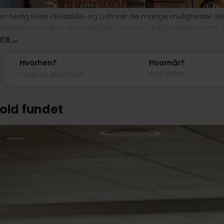
n herlig Ferie i Roskilde, og udforsk de mange muligheder. Her
slapning, vandre- og cykelture i naturen, kultur, gastronomi,
e ...
Hvorhen?
Hvornår?
Add dates
hold fundet