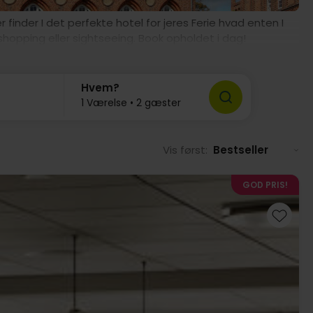
 finder I det perfekte hotel for jeres Ferie hvad enten I
 shopping eller sightseeing. Book opholdet i dag!
Hvem?
1 Værelse • 2 gæster
Vis først:
Bestseller
GOD PRIS!