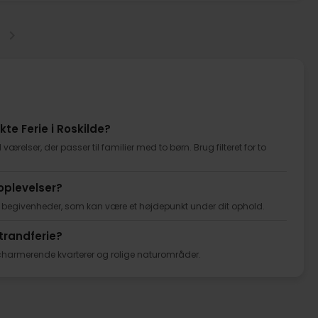
kte Ferie i Roskilde?
værelser, der passer til familier med to børn. Brug filteret for to
eoplevelser?
 og begivenheder, som kan være et højdepunkt under dit ophold.
strandferie?
, charmerende kvarterer og rolige naturområder.