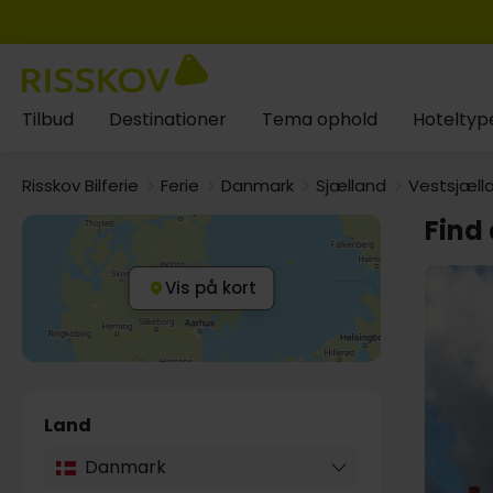
Tilbud
Destinationer
Tema ophold
Hoteltyp
Risskov Bilferie
Ferie
Danmark
Sjælland
Vestsjæll
Find 
Vis på kort
Land
Danmark