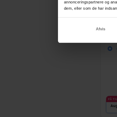
annonceringspartnere og anal
dem, eller som de har indsaml
Udsi
Afvis
Comw
Roski
FÅ TI
Au