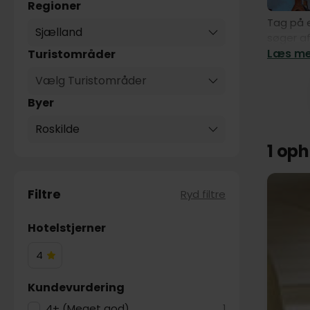
Regioner
Tag på e
Sjælland
søger af
Læs mer
Turistområder
Vælg Turistområder
Byer
Roskilde
1 op
Filtre
Ryd filtre
Hotelstjerner
4
4
Hotelstjerner
Kundevurdering
4+ (Meget god)
1