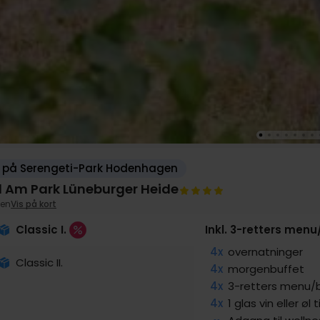
 på Serengeti-Park Hodenhagen
l Am Park Lüneburger Heide
en
Vis på kort
Classic I.
Inkl. 3-retters menu
4x
overnatninger
Classic II.
4x
morgenbuffet
4x
3-retters menu/
4x
1 glas vin eller øl