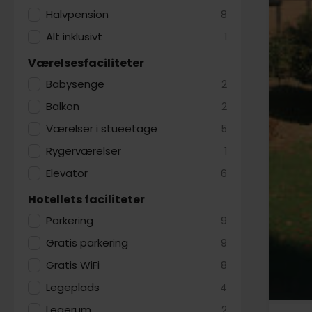
Halvpension
8
Alt inklusivt
1
Værelsesfaciliteter
Babysenge
2
Balkon
2
Værelser i stueetage
5
Rygerværelser
1
Elevator
6
Hotellets faciliteter
Parkering
9
Gratis parkering
9
Gratis WiFi
8
Legeplads
4
Legerum
2