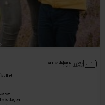
Anmeldelse af score
2.9
/ 5
7 anmeldelser
/buffet
buffet
 til middagen