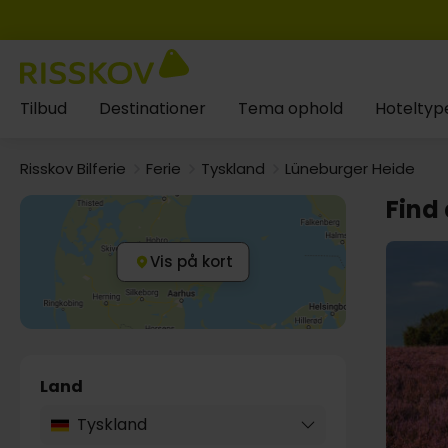
Tilbud
Destinationer
Tema ophold
Hoteltyp
Risskov Bilferie
Ferie
Tyskland
Lüneburger Heide
Find 
Vis på kort
Land
Tyskland