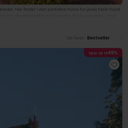
eder. Her finder I det perfekte hotel for jeres Ferie hvad
ronomi, shopping eller sightseeing. Book opholdet i dag!
Vis først:
Bestseller
49%
Spar op til