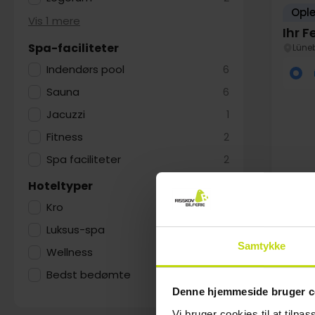
Opl
Vis 1 mere
Ihr 
Spa-faciliteter
Lüne
Indendørs pool
6
Sauna
6
Jacuzzi
1
Fitness
2
Spa faciliteter
2
Hoteltyper
Kro
1
FÅ TI
Au
Luksus-spa
2
Samtykke
Wellness
1
Bedst bedømte
1
Denne hjemmeside bruger c
Vi bruger cookies til at tilpas