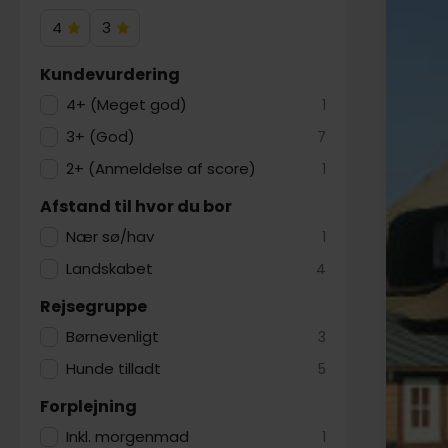
4
3
4
3
Hotelstjerner
Hotelstjerner
Kundevurdering
4+ (Meget god)
1
3+ (God)
7
2+ (Anmeldelse af score)
1
Afstand til hvor du bor
Nær sø/hav
1
Landskabet
4
Rejsegruppe
Børnevenligt
3
Hunde tilladt
5
Forplejning
Inkl. morgenmad
1