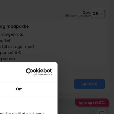
God
3.5
/ 5
259 anmeldelser
nu og madpakke
m. morgenmad
buffet
(til at tage med)
upon på 5 €
og sauna
Se mere
Om
62%
Spar op til
 medier og til at analysere