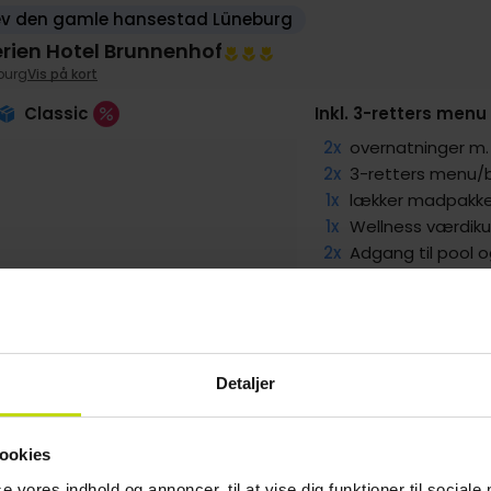
ev den gamle hansestad Lüneburg
Ferien Hotel Brunnenhof
burg
Vis på kort
Classic
Inkl. 3-retters me
2x
overnatninger 
2x
3-retters menu/
1x
lækker madpakke 
1x
Wellness værdik
2x
Adgang til pool 
LBAGE
SALE
SALE
g
979,-
Sep
929,-
Okt
799,-
pp
pp
pp
I alt 1958,-
I alt 1858,-
I alt 1598,-
Detaljer
ookies
se vores indhold og annoncer, til at vise dig funktioner til sociale