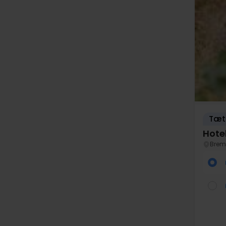
Tæt
Hote
Brem