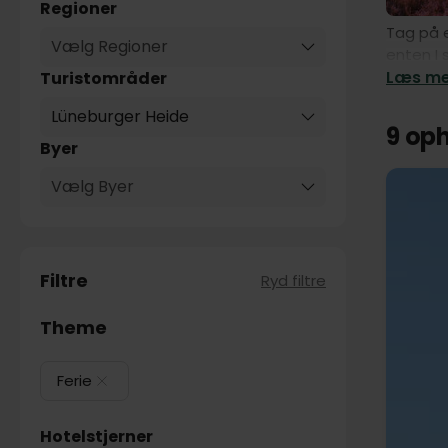
Regioner
Tag på e
Vælg Regioner
enten I 
Læs mer
Turistområder
Lüneburger Heide
9 op
Byer
Vælg Byer
Filtre
Ryd filtre
Theme
Ferie
Hotelstjerner