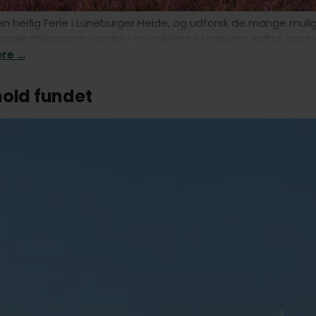
n herlig Ferie i Lüneburger Heide, og udforsk de mange muligh
søger afslapning, vandre- og cykelture i naturen, kultur, gast
e ...
hold fundet