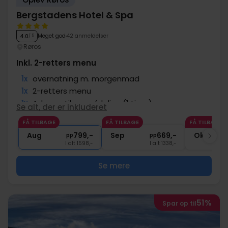
Bergstadens Hotel & Spa
Meget god
42 anmeldelser
4.0
/ 5
Røros
Inkl. 2-retters menu
1x
overnatning m. morgenmad
1x
2-retters menu
1x
Adgang til spa afdeling (1 time)
Se alt, der er inkluderet
∞
10% rabat på spa-behandlinger
FÅ TILBAGE
FÅ TILBAGE
FÅ TILBAGE
∞
Gratis parkering og internet
Aug
799,-
Sep
669,-
Okt
pp
pp
I alt 1598,-
I alt 1338,-
Se mere
51%
Spar op til