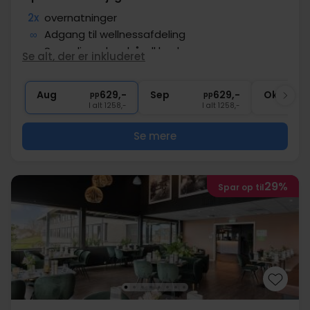
2x
overnatninger
∞
Adgang til wellnessafdeling
∞
Sengelinned og håndklæder
Se alt, der er inkluderet
∞
Gratis parkering
∞
Gratis internet
Aug
629,-
Sep
629,-
Okt
pp
pp
I alt 1258,-
I alt 1258,-
Se mere
29%
Spar op til