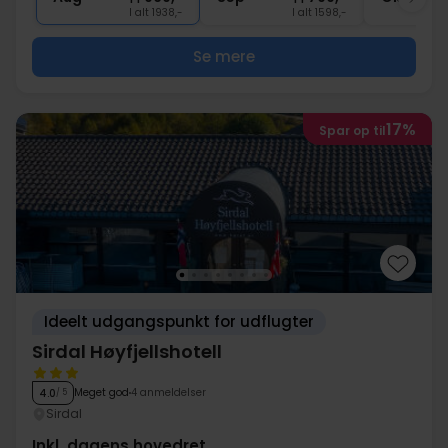
I alt 1938,-
I alt 1598,-
Se mere
17%
Spar op til
Ideelt udgangspunkt for udflugter
Sirdal Høyfjellshotell
Meget god
4 anmeldelser
4.0
/ 5
Sirdal
Inkl. dagens hovedret