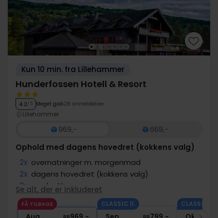
Kun 10 min. fra Lillehammer
Hunderfossen Hotell & Resort
Meget god
26 anmeldelser
4.2
/ 5
Lillehammer
969,-
669,-
Ophold med dagens hovedret (kokkens valg)
2x
overnatninger m. morgenmad
2x
dagens hovedret (kokkens valg)
2x
madpakke
Se alt, der er inkluderet
∞
Gratis parkering
CLASSIC II.
CLASSIC II.
FÅ TILBAGE
2x
Gratis kaffe/te i lobbyen
Aug
969,-
Sep
799,-
Okt
pp
pp