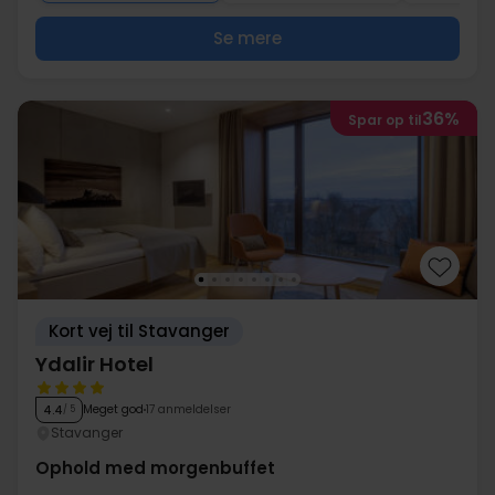
Se mere
36%
Spar op til
Kort vej til Stavanger
Ydalir Hotel
Meget god
17 anmeldelser
4.4
/ 5
Stavanger
Ophold med morgenbuffet