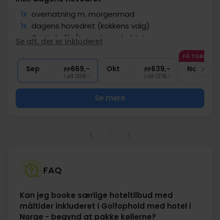
1x
overnatning m. morgenmad
1x
dagens hovedret (kokkens valg)
∞
Gratis kaffe/te under opholdet
Se alt, der er inkluderet
∞
Adgang til pool og sauna
FÅ TILBAGE
∞
Gratis parkering
Sep
669,-
Okt
639,-
Nov
pp
pp
I alt 1338,-
I alt 1278,-
Se mere
1
FAQ
Kan jeg booke særlige hoteltilbud med
måltider inkluderet i Golfophold med hotel i
Norge - begynd at pakke køllerne?