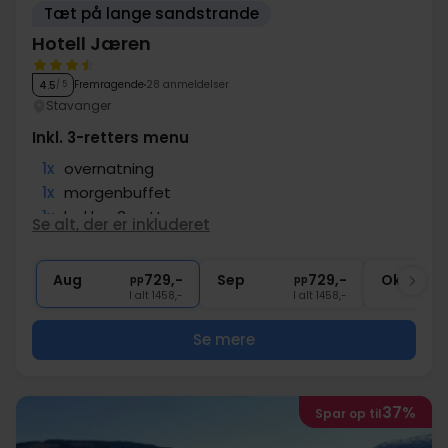
Tæt på lange sandstrande
Hotell Jæren
Fremragende
28 anmeldelser
4.5
/ 5
Stavanger
Inkl. 3-retters menu
1x
overnatning
1x
morgenbuffet
1x
lækker 3-retters menu
Se alt, der er inkluderet
1x
velkomstkaffe
∞
Fri adgang til fitness
Aug
729,-
Sep
729,-
Okt
pp
pp
I alt 1458,-
I alt 1458,-
Se mere
37%
Spar op til