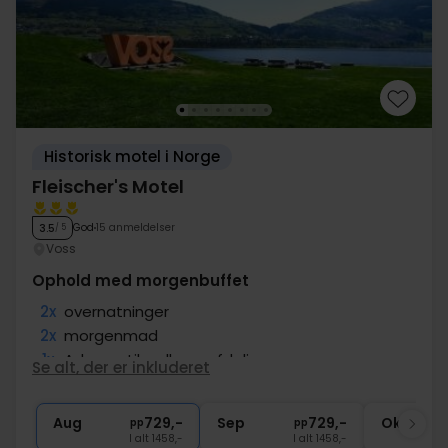
Historisk motel i Norge
Fleischer's Motel
God
15 anmeldelser
3.5
/ 5
Voss
Ophold med morgenbuffet
2x
overnatninger
2x
morgenmad
1x
Adgang til wellnessafdeling
Se alt, der er inkluderet
∞
Gratis parkering og internet
∞
15% rabat på fjordsafari
Aug
729,-
Sep
729,-
Okt
pp
pp
I alt 1458,-
I alt 1458,-