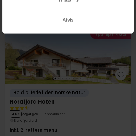
Se mere
Afvis
48%
Spar op til
Hold bilferie i den norske natur
Nordfjord Hotell
Meget god
130 anmeldelser
4.1
/ 5
Nordfjordeid
Inkl. 2-retters menu