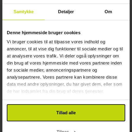
Samtykke
Detaljer
Om
Denne hjemmeside bruger cookies
Vi bruger cookies til at tilpasse vores indhold og
Slap af ved fjorden i Tjøme
annoncer, til at vise dig funktioner til sociale medier og til
Havna Hotel & Sjøbad
at analysere vores trafik. Vi deler også oplysninger om
din brug af vores hjemmeside med vores partnere inden
Tønsberg
for sociale medier, annonceringspartnere og
739,-
669,-
analysepartnere. Vores partnere kan kombinere disse
Inkl. 2-retters menu & spa
data med andre oplysninger, du har givet dem, eller som
de har indsamlet fra din brug af deres tjenester.
1x
overnatning
1x
lækker morgenbuffet
1x
lækker 2-retters menu
Se alt, der er inkluderet
Tillad alle
∞
Luksus spa og wellness-område
CLASSIC II.
CLASSIC II.
∞
Lige ved havet
Aug
839,-
Sep
669,-
Okt
pp
pp
I alt 1678,-
I alt 1338,-
Tilpas