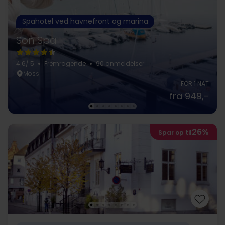
Spahotel ved havnefront og marina
Son Spa
4.6
/ 5
Fremragende
90 anmeldelser
Moss
FOR 1 NAT
fra 949,-
26%
Spar op til