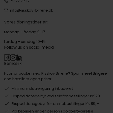
70 22 77 17
info@risskov-bilferie.dk
Vores åbningstider er:
Mandag - fredag 9-17
Lørdag - søndag 10-15
Follow us on social media
Bemærk:
Hvorfor booke med Risskov Bilferie? Spar mere! Billigere
end hotellets egne priser
Minimum slutrengøring inkluderet
Ekspeditionsgebyr ved telefonbestillinger Kr.129
Ekspeditionsgebyr for onlinebestillinger Kr. 89, -
Pakkeprisen er per person i dobbeltværelse