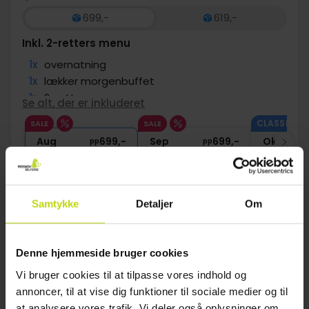
699,-
619,-
Inkl. 2-retters menu
1x
overnatning
1x
lækker morgenbuffet
1x
2-retters menu
Se alt, der er inkluderet
∞
Gratis internet
CLASSIC II.
SALE
SALE
1x
kaffe to go
Aug
699,-
Sep
699,-
Okt
pp
pp
I alt 1398,-
I alt 1398,-
Se mere
Samtykke
Detaljer
Om
1
Denne hjemmeside bruger cookies
Vi bruger cookies til at tilpasse vores indhold og
FAQ
annoncer, til at vise dig funktioner til sociale medier og til
at analysere vores trafik. Vi deler også oplysninger om