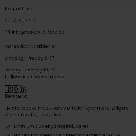
Kontakt os
70 22 77 17
info@risskov-bilferie.dk
Vores åbningstider er:
Mandag - fredag 9-17
Lørdag - søndag 10-15
Follow us on social media
Bemærk:
Hvorfor booke med Risskov Bilferie? Spar mere! Billigere
end hotellets egne priser
Minimum slutrengøring inkluderet
Ekspeditionsgebyr ved telefonbestillinger Kr.129