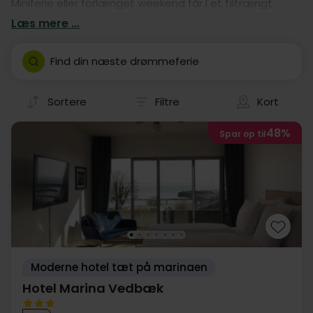
Miniferie eller forlænget weekend får I et tiltrængt
pusterum, nye indtryk og gode muligheder for at dyrke
Læs mere ...
kvalitetstiden. Find et billigt hotelophold i Hørsholm og
tag afsted på en skøn Miniferie.
Find din næste drømmeferie
Sortere
Filtre
Kort
48%
Spar op til
Moderne hotel tæt på marinaen
Hotel Marina Vedbæk