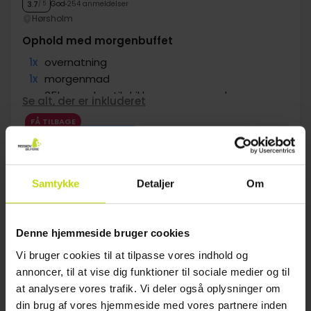
God
254 anmeldelser
3.7
/ 5
Hørsholm
Ophold med morgenbuffet
1x
overnatning
1x
morgenmad
∞
35kr voucher til drikkevarer og snacks
Se alt, der er inkluderet
∞
Gratis parkering
FÅ TILBAGE
1x
kaffe to go
Aug
649,-
Sep
649,-
Okt
pp
pp
I alt 1298,-
I alt 1298,-
Se mere
Samtykke
Detaljer
Om
1
Denne hjemmeside bruger cookies
Vi bruger cookies til at tilpasse vores indhold og
annoncer, til at vise dig funktioner til sociale medier og til
FAQ
at analysere vores trafik. Vi deler også oplysninger om
din brug af vores hjemmeside med vores partnere inden