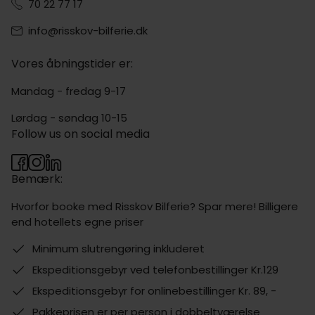
70 22 77 17
info@risskov-bilferie.dk
Vores åbningstider er:
Mandag - fredag 9-17
Lørdag - søndag 10-15
Follow us on social media
Bemærk:
Hvorfor booke med Risskov Bilferie? Spar mere! Billigere
end hotellets egne priser
Minimum slutrengøring inkluderet
Ekspeditionsgebyr ved telefonbestillinger Kr.129
Ekspeditionsgebyr for onlinebestillinger Kr. 89, -
Pakkeprisen er per person i dobbeltværelse