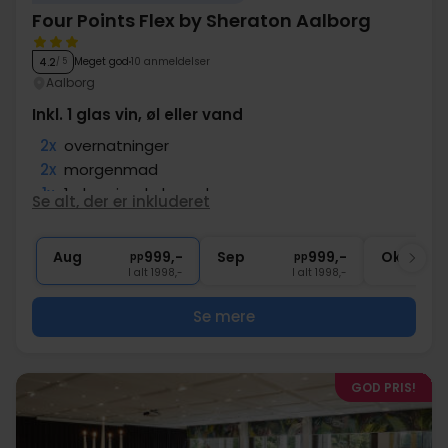
Four Points Flex by Sheraton Aalborg
Meget god
10 anmeldelser
4.2
/ 5
Aalborg
Inkl. 1 glas vin, øl eller vand
2x
overnatninger
2x
morgenmad
1x
1 glas vin, øl el. vand
Se alt, der er inkluderet
1x
kaffe to go
∞
Central beliggenhed
Aug
999,-
Sep
999,-
Okt
pp
pp
I alt 1998,-
I alt 1998,-
Se mere
GOD PRIS!