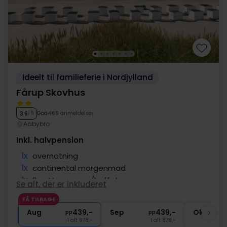
Ideelt til familieferie i Nordjylland
Fårup Skovhus
God
469 anmeldelser
3.6
/ 5
Aabybro
Inkl. halvpension
1x
overnatning
1x
continental morgenmad
1x
2-retters menu/buffet
Se alt, der er inkluderet
∞
Gratis parkering
FÅ TILBAGE
∞
Gratis internet
Aug
439,-
Sep
439,-
Okt
pp
pp
I alt 878,-
I alt 878,-