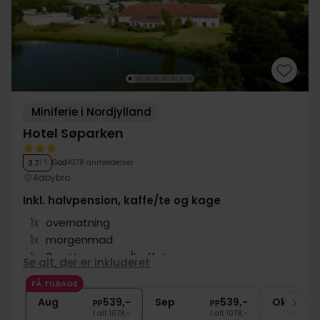
Miniferie i Nordjylland
Hotel Søparken
God
1078 anmeldelser
3.7
/ 5
Aabybro
Inkl. halvpension, kaffe/te og kage
1x
overnatning
1x
morgenmad
1x
3-retters menu/buffet
Se alt, der er inkluderet
1x
kaffe/te og kage på ankomstdagen
FÅ TILBAGE
∞
Gratis parkering og internet
Aug
539,-
Sep
539,-
Okt
pp
pp
I alt 1078,-
I alt 1078,-