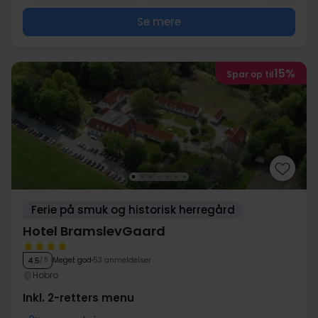
Se mere
15%
Spar op til
Ferie på smuk og historisk herregård
Hotel BramslevGaard
Meget god
53 anmeldelser
4.5
/ 5
Hobro
Inkl. 2-retters menu