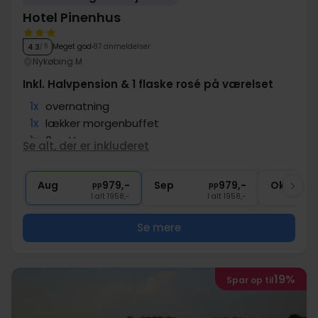
Hotel Pinenhus
Meget god
87 anmeldelser
4.3
/ 5
Nykøbing M
Inkl. Halvpension & 1 flaske rosé på værelset
1x
overnatning
1x
lækker morgenbuffet
1x
3-retters menu
Se alt, der er inkluderet
1x
fl. vin på værelset (pr. vær.)
Aug
979,-
Sep
979,-
Okt
pp
pp
I alt 1958,-
I alt 1958,-
Se mere
19%
Spar op til