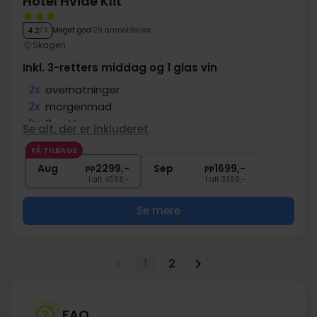
Hotel Hvide Klit
Meget god
29 anmeldelser
4.2
/ 5
Skagen
Inkl. 3-retters middag og 1 glas vin
2x
overnatninger
2x
morgenmad
2x
3-retters menu
Se alt, der er inkluderet
1x
kaffe to go
FÅ TILBAGE
1x
Vintime fra 15.00 til 16.00
Aug
2299,-
Sep
1699,-
pp
pp
I alt 4598,-
I alt 3398,-
Se mere
1
2
FAQ