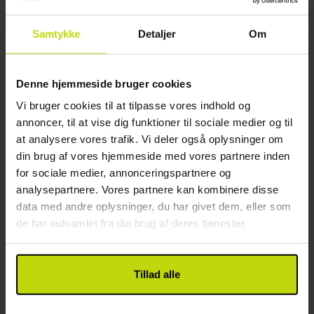
Hyggelig ferie centralt i Fredrikshavn
Samtykke
Detaljer
Om
Hotel Jutlandia
God
42 anmeldelser
4.0
/ 5
Denne hjemmeside bruger cookies
Frederikshavn
Vi bruger cookies til at tilpasse vores indhold og
Inkl. 1 x 2-retters menu hos Moby Dick
annoncer, til at vise dig funktioner til sociale medier og til
1x
overnatning
at analysere vores trafik. Vi deler også oplysninger om
1x
morgenbuffet
din brug af vores hjemmeside med vores partnere inden
1x
2-retters menu
Se alt, der er inkluderet
for sociale medier, annonceringspartnere og
1x
1 velkomstdrink
FÅ TILBAGE
FÅ TILBAGE
FÅ TILBAGE
analysepartnere. Vores partnere kan kombinere disse
1x
kaffe to go
Aug
849,-
Sep
849,-
Okt
data med andre oplysninger, du har givet dem, eller som
pp
pp
I alt 1698,-
I alt 1698,-
de har indsamlet fra din brug af deres tjenester.
Se mere
Tillad alle
49%
Spar op til