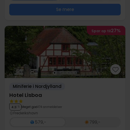
Se mere
27%
Spar op til
Miniferie i Nordjylland
Hotel Lisboa
Meget god
174 anmeldelser
4.3
/ 5
Frederikshavn
579,-
799,-