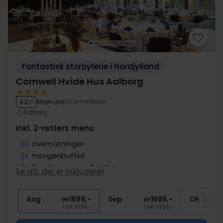
Fantastisk storbyferie i Nordjylland
Comwell Hvide Hus Aalborg
Meget god
30 anmeldelser
4.2
/ 5
Aalborg
Inkl. 2-retters menu
2x
overnatninger
2x
morgenbuffet
2x
2-retters menu/buffet
Se alt, der er inkluderet
2x
kaffe to go
∞
Central beliggenhed
Aug
1699,-
Sep
1699,-
Okt
pp
pp
I alt 3398,-
I alt 3398,-