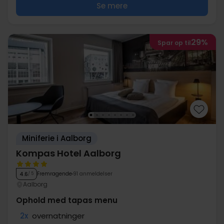
Se mere
29%
Spar op til
Miniferie i Aalborg
Kompas Hotel Aalborg
Fremragende
91 anmeldelser
4.6
/ 5
Aalborg
Ophold med tapas menu
2x
overnatninger