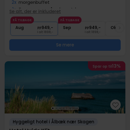
2x
morgenbuffet
1x
Tapas menu på ankomstdagen
Se alt, der er inkluderet
1x
Velkomstdrink i baren
FÅ TILBAGE
FÅ TILBAGE
2x
Gratis kaffe/te under opholdet
Aug
949,-
Sep
949,-
Okt
pp
pp
I alt 1898,-
I alt 1898,-
Se mere
13%
Spar op til
Hyggeligt hotel i Ålbæk nær Skagen