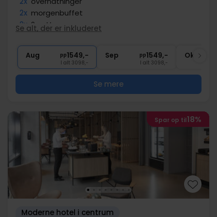
2x
overnatninger
2x
morgenbuffet
2x
2-retters menu
Se alt, der er inkluderet
2x
kaffe to go
∞
Gratis parkering ved hotellet
Aug
1549,-
Sep
1549,-
Okt
pp
pp
I alt 3098,-
I alt 3098,-
Se mere
18%
Spar op til
Moderne hotel i centrum