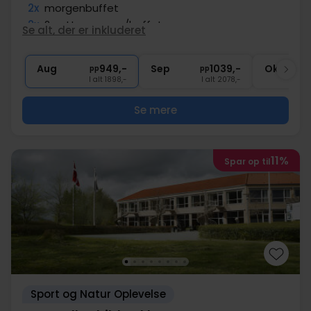
2x
morgenbuffet
2x
2-retters menu/buffet
Se alt, der er inkluderet
1x
kaffe/te og kage
1x
1 velkomstdrink
Aug
949,-
Sep
1039,-
Okt
pp
pp
I alt 1898,-
I alt 2078,-
Se mere
11%
Spar op til
Sport og Natur Oplevelse