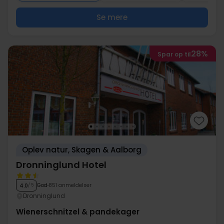
Se mere
28%
Spar op til
Oplev natur, Skagen & Aalborg
Dronninglund Hotel
God
851 anmeldelser
4.0
/ 5
Dronninglund
Wienerschnitzel & pandekager