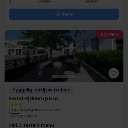
I alt 1698,-
I alt 1698,-
Se mere
GOD PRIS!
Hyggelig nordjysk kroferie
Hotel Hjallerup Kro
Meget god
303 anmeldelser
4.2
/ 5
Dronninglund
Inkl. 3-retters menu