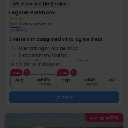
Wellness ved Limfjorden
Løgstør Parkhotel
God
787 anmeldelser
3.8
/ 5
Aalborg
3-retters middag med vin/øl og wellness
1x
overnatning m. morgenmad
1x
3-retters menu/buffet
1x
Gratis øl/vin u/middagen til 20:00
Se alt, der er inkluderet
1x
Fri adgang til pool og wellness
SALE
SALE
∞
Gratis internet og parkering
Aug
649,-
Sep
649,-
Okt
pp
pp
I alt 1298,-
I alt 1298,-
Se mere
27%
Spar op til