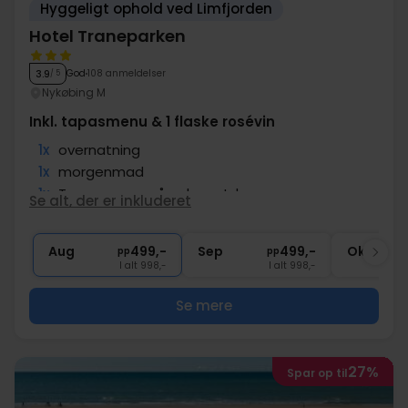
Hyggeligt ophold ved Limfjorden
Hotel Traneparken
God
108 anmeldelser
3.9
/ 5
Nykøbing M
Inkl. tapasmenu & 1 flaske rosévin
1x
overnatning
1x
morgenmad
1x
Tapas menu på ankomstdagen
Se alt, der er inkluderet
1x
1 flaske vin
∞
Gratis parkering og internet
Aug
499,-
Sep
499,-
Okt
pp
pp
I alt 998,-
I alt 998,-
Se mere
27%
Spar op til