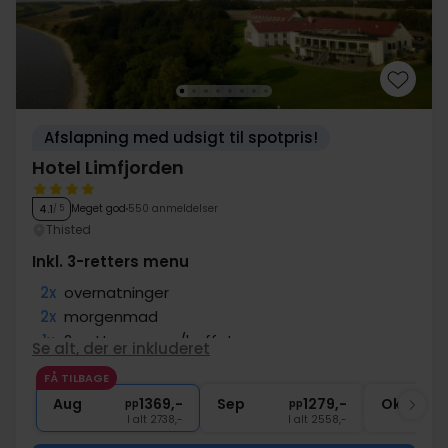
Afslapning med udsigt til spotpris!
Hotel Limfjorden
Meget god
550 anmeldelser
4.1
/ 5
Thisted
Inkl. 3-retters menu
2x
overnatninger
2x
morgenmad
1x
2-retters menu/buffet
Se alt, der er inkluderet
1x
3-retters menu/buffet
FÅ TILBAGE
1x
1 velkomstdrink
Aug
1369,-
Sep
1279,-
Okt
pp
pp
I alt 2738,-
I alt 2558,-