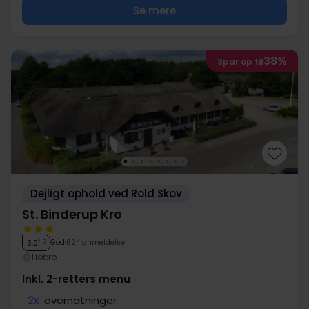
Se mere
38%
Spar op til
Dejligt ophold ved Rold Skov
St. Binderup Kro
God
624 anmeldelser
3.9
/ 5
Hobro
Inkl. 2-retters menu
2x
overnatninger