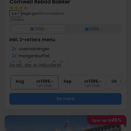
Comwell Rebild Bakker
Meget god
499 anmeldelser
4.3
/ 5
Hobro
1399,-
1099,-
Inkl. 2-retters menu
2x
overnatninger
2x
morgenbuffet
2x
2-retters menu/buffet
Se alt, der er inkluderet
2x
kaffe to go
∞
Gratis parkering
Aug
1399,-
Sep
1399,-
Okt
pp
pp
I alt 2798,-
I alt 2798,-
Se mere
45%
Spar op til