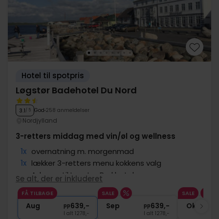
Hotel til spotpris
Løgstør Badehotel Du Nord
God
258 anmeldelser
3.1
/ 5
Nordjylland
3-retters middag med vin/øl og wellness
1x
overnatning m. morgenmad
1x
lækker 3-retters menu kokkens valg
∞
Adgang til Løgstør Parkhotel spa
Se alt, der er inkluderet
1x
Gratis øl/vin u/middagen til 20:00
FÅ TILBAGE
SALE
SALE
∞
Gratis internet og parkering
Aug
639,-
Sep
639,-
Okt
pp
pp
I alt 1278,-
I alt 1278,-