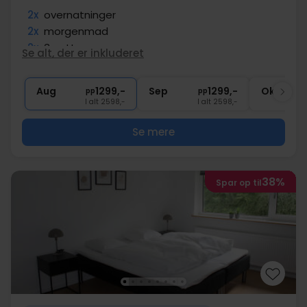
2x
overnatninger
2x
morgenmad
2x
3-retters menu
Se alt, der er inkluderet
1x
kaffe/te og kage på ankomstdagen
∞
Gratis internet og parkering
Aug
1299,-
Sep
1299,-
Okt
pp
pp
I alt 2598,-
I alt 2598,-
Se mere
38%
Spar op til