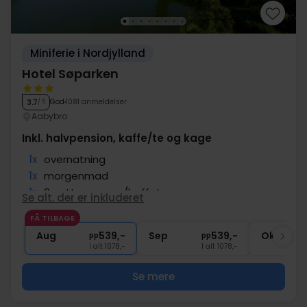
Miniferie i Nordjylland
Hotel Søparken
God
1081 anmeldelser
3.7
/ 5
Aabybro
Inkl. halvpension, kaffe/te og kage
1x
overnatning
1x
morgenmad
1x
3-retters menu/buffet
Se alt, der er inkluderet
1x
kaffe/te og kage på ankomstdagen
FÅ TILBAGE
∞
Gratis parkering og internet
Aug
539,-
Sep
539,-
Okt
pp
pp
I alt 1078,-
I alt 1078,-
Se mere