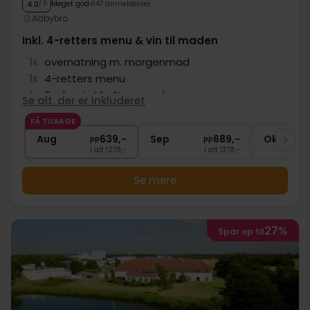
Meget god
647 anmeldelser
4.0
/ 5
Aabybro
Inkl. 4-retters menu & vin til maden
1x
overnatning m. morgenmad
1x
4-retters menu
1x
flaske vin til aftensmaden
Se alt, der er inkluderet
1x
kaffe og te
FÅ TILBAGE
∞
Gratis parkering
Aug
639,-
Sep
689,-
Okt
pp
pp
I alt 1278,-
I alt 1378,-
Se mere
27%
Spar op til