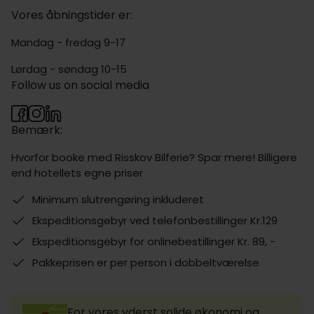
Vores åbningstider er:
Mandag - fredag 9-17
Lørdag - søndag 10-15
Follow us on social media
Bemærk:
Hvorfor booke med Risskov Bilferie? Spar mere! Billigere
end hotellets egne priser
Minimum slutrengøring inkluderet
Ekspeditionsgebyr ved telefonbestillinger Kr.129
Ekspeditionsgebyr for onlinebestillinger Kr. 89, -
Pakkeprisen er per person i dobbeltværelse
For vores yderst solide økonomi og