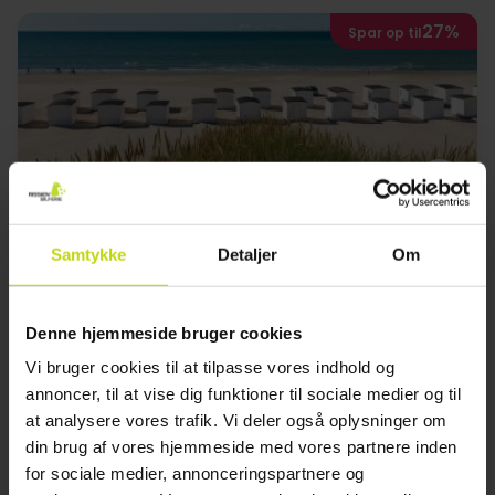
27%
Spar op til
Ideelt til familieferie i Nordjylland
Samtykke
Detaljer
Om
Fårup Skovhus
God
469 anmeldelser
3.6
/ 5
Denne hjemmeside bruger cookies
Aabybro
Vi bruger cookies til at tilpasse vores indhold og
Inkl. halvpension
annoncer, til at vise dig funktioner til sociale medier og til
1x
overnatning
at analysere vores trafik. Vi deler også oplysninger om
1x
continental morgenmad
din brug af vores hjemmeside med vores partnere inden
1x
2-retters menu/buffet
for sociale medier, annonceringspartnere og
Se alt, der er inkluderet
∞
Gratis parkering