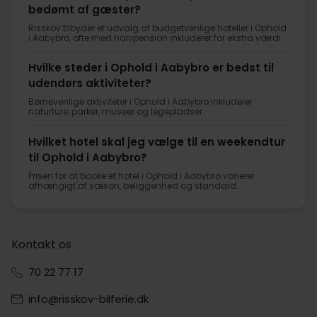
bedømt af gæster?
Risskov tilbyder et udvalg af budgetvenlige hoteller i Ophold
i Aabybro, ofte med halvpension inkluderet for ekstra værdi.
Hvilke steder i Ophold i Aabybro er bedst til
udendørs aktiviteter?
Børnevenlige aktiviteter i Ophold i Aabybro inkluderer
naturture, parker, museer og legepladser.
Hvilket hotel skal jeg vælge til en weekendtur
til Ophold i Aabybro?
Prisen for at booke et hotel i Ophold i Aabybro varierer
afhængigt af sæson, beliggenhed og standard.
Kontakt os
70 22 77 17
info@risskov-bilferie.dk