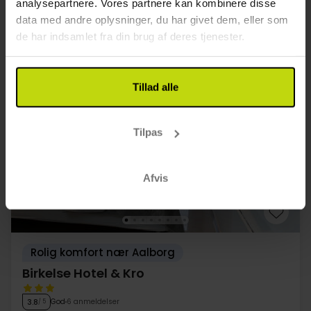
analysepartnere. Vores partnere kan kombinere disse
FÅ TILBAGE
∞
Gratis internet
data med andre oplysninger, du har givet dem, eller som
Aug
439,-
Sep
439,-
Okt
pp
pp
de har indsamlet fra din brug af deres tjenester.
I alt 878,-
I alt 878,-
Se mere
Tillad alle
GOD PRIS!
Tilpas
Afvis
Rolig komfort nær Aalborg
Birkelse Hotel & Kro
God
6 anmeldelser
3.8
/ 5