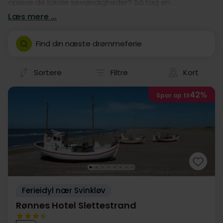
opleve de lokale seværdigheder? Så tag en
overnatning på et af vores mange hoteller! Vores
Læs mere ...
hotelophold er nemlig garanti for en god kør-selv ferie i
Aabybro.
Find din næste drømmeferie
Sortere
Filtre
Kort
42%
Spar op til
Ferieidyl nær Svinkløv
Rønnes Hotel Slettestrand