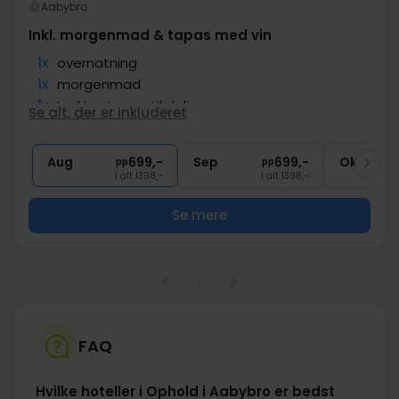
Aabybro
Inkl. morgenmad & tapas med vin
1x
overnatning
1x
morgenmad
1x
Lækker tapas til deling
Se alt, der er inkluderet
1x
1 flaske vin
∞
Gratis parkering og internet
Aug
699,-
Sep
699,-
Okt
pp
pp
I alt 1398,-
I alt 1398,-
Se mere
1
FAQ
Hvilke hoteller i Ophold i Aabybro er bedst