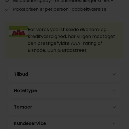
Ekspeditionsgebyr for onlinebestillinger Kr. 89, -
Pakkeprisen er per person i dobbeltværelse
For vores yderst solide økonomi og
kreditværdighed, har vi igen modtaget
den prestigefyldte AAA-rating af
Bisnode, Dun & Bradstreet.
Tilbud
Hoteltype
Temaer
Kundeservice