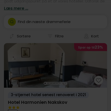
godt udgangspunkt på et af vores hoteller. Udforsk de
mange muligheder i og omkring Nakskov og nyd godt af
Læs mere ...
de inkluderede fordele i hotelpakken. Se alle vores
hoteller lige her og tag ud og Oplev Nakskov!
Find din næste drømmeferie
Sortere
Filtre
Kort
23%
Spar op til
3-stjernet hotel senest renoveret i 2021
Hotel Harmonien Nakskov