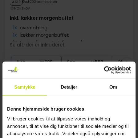
God
202 anmeldelser
3.5
/ 5
Nakskov
Inkl. lækker morgenbuffet
1x
overnatning
1x
lækker morgenbuffet
1x
fl. vin på værelset (pr. vær.)
Se alt, der er inkluderet
∞
Snacks på værelset
1x
10% rabat i restauranten
Aug
599,-
Sep
599,-
Okt
pp
pp
I alt 1198,-
I alt 1198,-
Se mere
Samtykke
Detaljer
Om
1
Denne hjemmeside bruger cookies
Vi bruger cookies til at tilpasse vores indhold og
FAQ
annoncer, til at vise dig funktioner til sociale medier og til
at analysere vores trafik. Vi deler også oplysninger om