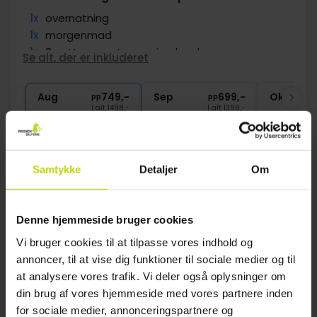
1x
overnatning
1x
morgenmad
1x
3-retters gastronomi oplevelse
Se alt, der er inkluderet
∞
Gratis parkering og internet
∞
God beliggenhed
Aug
749,-
Sep
699,-
Okt
pp
pp
I alt 1498,-
I alt 1398,-
Se mere
Samtykke
Detaljer
Om
1
Denne hjemmeside bruger cookies
FAQ
Vi bruger cookies til at tilpasse vores indhold og
annoncer, til at vise dig funktioner til sociale medier og til
at analysere vores trafik. Vi deler også oplysninger om
Hvad er de bedste ting at lave i Book et billigt
din brug af vores hjemmeside med vores partnere inden
ophold og Oplev Ry om
vinteren/sommeren/foråret/efteråret?
for sociale medier, annonceringspartnere og