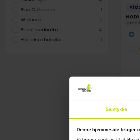
Afsl
Blue Collection
1
Hote
Wellness
2
Faab
Bedst bedømte
4
Historiske hoteller
1
Au
Samtykke
Denne hjemmeside bruger c
Vi bruger cookies til at tilpas