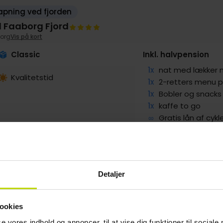
apning ved fjorden
l Faaborg Fjord
org
Vis på kort
Classic
Inkl. halvpension
1x
nat med lækker
Kvalitetstid
1x
2-retters menu p
1x
Bobler og snacks
1x
kaffe to go
∞
Gratis lån af cykl
g
1149,-
Sep
1149,-
Okt
999,-
pp
pp
pp
I alt 2298,-
I alt 2298,-
I alt 1998,-
Detaljer
ookies
se vores indhold og annoncer, til at vise dig funktioner til sociale