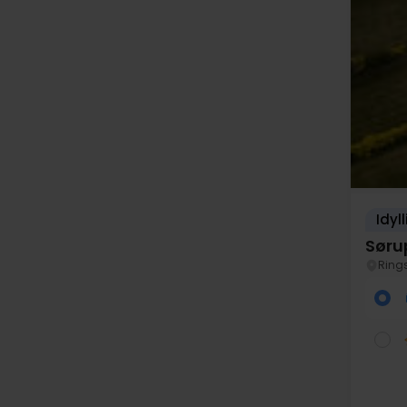
Idyl
Søru
Ring