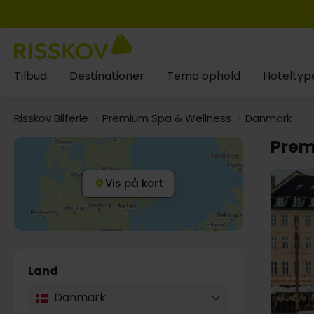
Tilbud
Destinationer
Tema ophold
Hoteltyp
Risskov Bilferie
Premium Spa & Wellness
Danmark
Prem
Vis på kort
Land
Danmark