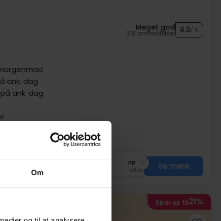
Meget god
4.3
/ 5
219 anmeldelser
 morgenmad
å ank. dag
 på ank. dag
er
Nov
999,-
Dec
999,-
pp
pp
Se mere
I alt 1998,-
I alt 1998,-
Om
21%
Spar op til
 medier og til at analysere