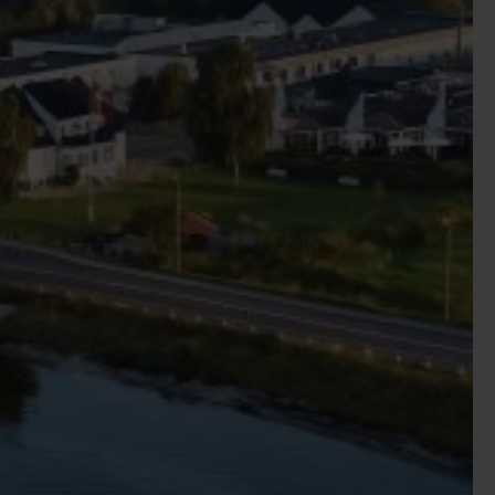
, er området omkring vesterhavskysten et helt ideelt
atur og spændende byer og seværdigheder at opdage f.eks.
Lemvig. Også på Fyn og Sjælland finder I adskillige
g og oplevelser. Fra Middelfart til Svendborg er der lige
ske palette af byer og seværdigheder indenfor rækkevidde,
ende havneby, Kerteminde, Europas bedst bevarede
 gå i digterens fodspor i Odense. Lige ovre på den anden
ør, hvor I efter en dejlig spa-dag, kan tage på opdagelse i
kke mindst i København – er der masser af forskellige
et wellnesshotel og det spaophold som passer lige til
det, så I bare kan slappe af og nyde livet.