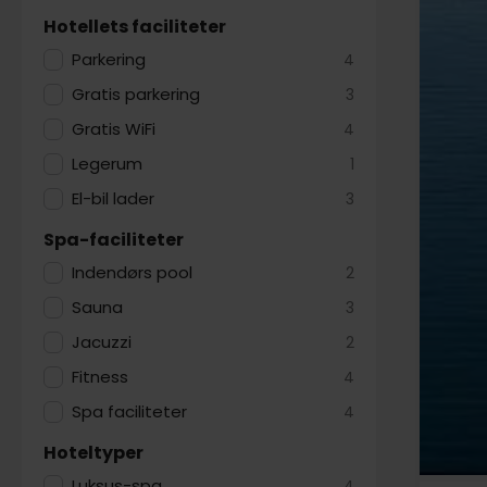
Hotellets faciliteter
Parkering
4
Gratis parkering
3
Gratis WiFi
4
Legerum
1
El-bil lader
3
Spa-faciliteter
Indendørs pool
2
Sauna
3
Jacuzzi
2
Fitness
4
Spa faciliteter
4
Hoteltyper
Luksus-spa
4