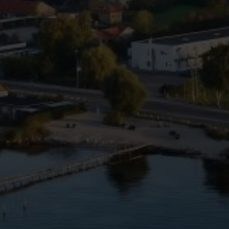
massage på et af de hyggelige wellnesshoteller i nærheden
 et billigt wellnessophold. Der er også masser af dejlig n
Ringkøbing og Ringkøbing Fjord, Hvide Sande, Blåvandshuk og 
ellnesshoteller, som tilbyder perfekte blandinger af afslapnin
en times kørsel, og således har I reelt hele den dejlige fyn
t ophold på den smukke ø. Oplev f.eks. den yderst charmer
, Egeskov Slot eller tag en tur til H.C. Andersens fødeby og
Storebælt finder I flere dejlige wellnesshoteller, f.eks. i Kors
 eller Skælskør. Og spredt ud over det øvrige Sjælland – og i
d og gode tilbud at finde. Så nu er det bare med at finde d
 I booker ved Risskov Bilferie er maden ofte inkluderet i ophol