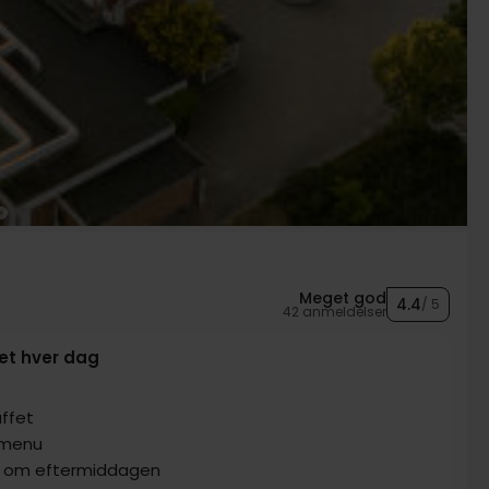
Meget god
4.4
/ 5
42 anmeldelser
et hver dag
ffet
 menu
e om eftermiddagen