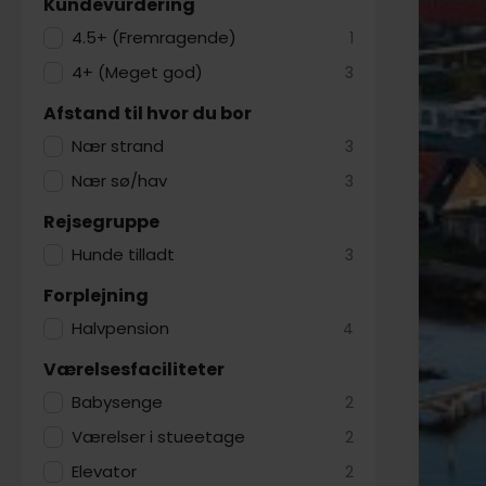
omgang 
Kundevurdering
sted for
4.5+ (Fremragende)
1
omkring 
4+ (Meget god)
3
skønne w
omkring 
Afstand til hvor du bor
under e
Nær strand
vandborg
3
side af 
Nær sø/hav
3
Slagelse
spaophol
Rejsegruppe
Jer. Når
Hunde tilladt
3
Forplejning
Halvpension
4
Værelsesfaciliteter
Babysenge
2
Værelser i stueetage
2
Elevator
2