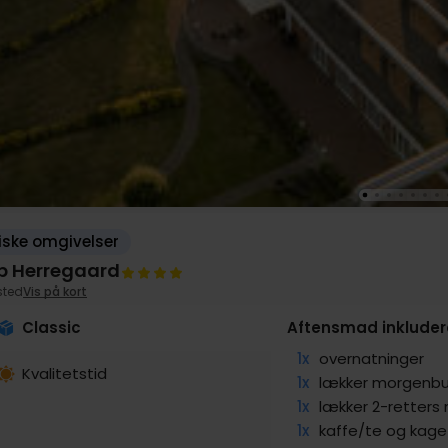
liske omgivelser
p Herregaard
sted
Vis på kort
Classic
Aftensmad inkluder
1x
overnatninger
Kvalitetstid
1x
lækker morgenbu
1x
lækker 2-retters
1x
kaffe/te og kag