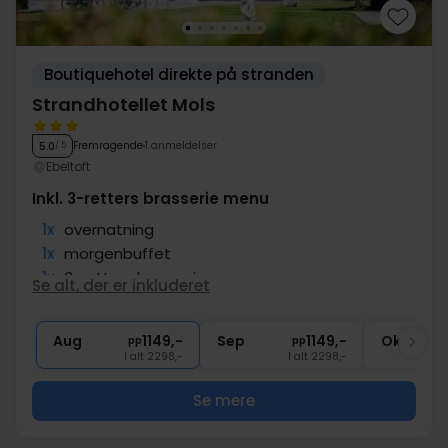
Boutiquehotel direkte på stranden
Strandhotellet Mols
Fremragende
1 anmeldelser
5.0
/ 5
Ebeltoft
Inkl. 3-retters brasserie menu
1x
overnatning
1x
morgenbuffet
1x
3-retters brasserie menu
Se alt, der er inkluderet
∞
Gratis parkering
Aug
1149,-
Sep
1149,-
Okt
pp
pp
I alt 2298,-
I alt 2298,-
Se mere