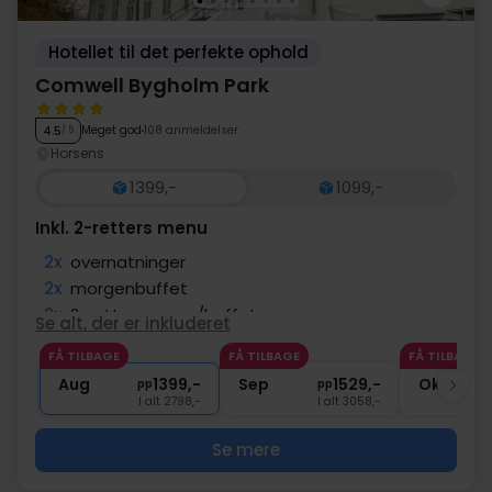
Hotellet til det perfekte ophold
Comwell Bygholm Park
Meget god
108 anmeldelser
4.5
/ 5
Horsens
1399,-
1099,-
Inkl. 2-retters menu
2x
overnatninger
2x
morgenbuffet
2x
2-retters menu/buffet
Se alt, der er inkluderet
2x
kaffe to go
FÅ TILBAGE
FÅ TILBAGE
FÅ TILBAGE
∞
Gratis parkering
Aug
1399,-
Sep
1529,-
Okt
pp
pp
I alt 2798,-
I alt 3058,-
Se mere