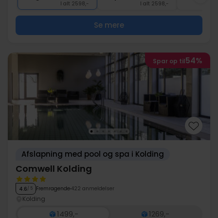
I alt 2598,-
I alt 2598,-
Se mere
54%
Spar op til
Afslapning med pool og spa i Kolding
Comwell Kolding
Fremragende
422 anmeldelser
4.6
/ 5
Kolding
1499,-
1269,-