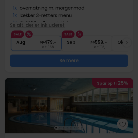
1x
overnatning m. morgenmad
1x
lækker 3-retters menu
1x
Kl. 17:00 velkomstdrink
Se alt, der er inkluderet
∞
Gratis kaffe/te under opholdet
SALE
SALE
∞
Gratis internet og parkering
Aug
479,-
Sep
559,-
Okt
pp
pp
I alt 958,-
I alt 1118,-
Se mere
25%
Spar op til