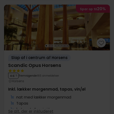
20%
Spar op til
Slap af i centrum af Horsens
Scandic Opus Horsens
Fremragende
165 anmeldelser
4.6
/ 5
Horsens
Inkl. lækker morgenmad, tapas, vin/øl
1x
nat med lækker morgenmad
1x
Tapas
1x
1 glas øl eller vin i baren
Se alt, der er inkluderet