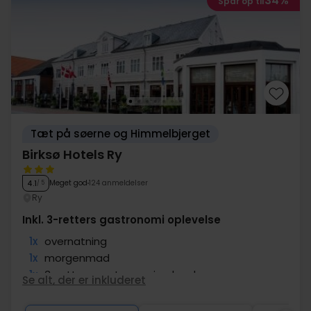
34%
Spar op til
Tæt på søerne og Himmelbjerget
Birksø Hotels Ry
Meget god
124 anmeldelser
4.1
/ 5
Ry
Inkl. 3-retters gastronomi oplevelse
1x
overnatning
1x
morgenmad
1x
3-retters gastronomi oplevelse
Se alt, der er inkluderet
∞
Gratis parkering og internet
∞
God beliggenhed