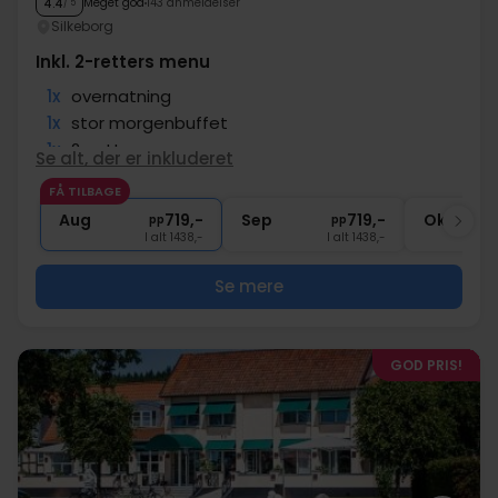
Meget god
143 anmeldelser
4.4
/ 5
Silkeborg
Inkl. 2-retters menu
1x
overnatning
1x
stor morgenbuffet
1x
2-retters menu
Se alt, der er inkluderet
∞
Gratis parkering ved hotellet
FÅ TILBAGE
∞
Gratis internet
Aug
719,-
Sep
719,-
Okt
pp
pp
I alt 1438,-
I alt 1438,-
Se mere
GOD PRIS!