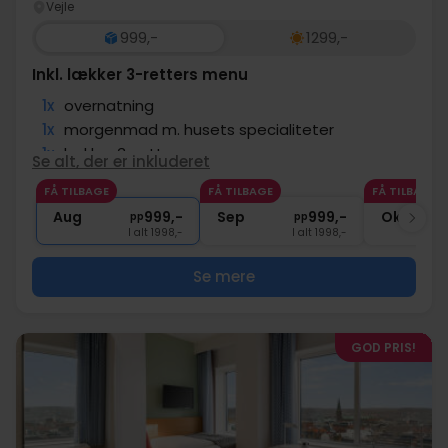
Vejle
999,-
1299,-
Inkl. lækker 3-retters menu
1x
overnatning
1x
morgenmad m. husets specialiteter
1x
lækker 3-retters menu
Se alt, der er inkluderet
∞
Gratis parkering
FÅ TILBAGE
FÅ TILBAGE
FÅ TILBAGE
1x
kaffe to go
Aug
999,-
Sep
999,-
Okt
pp
pp
I alt 1998,-
I alt 1998,-
Se mere
GOD PRIS!