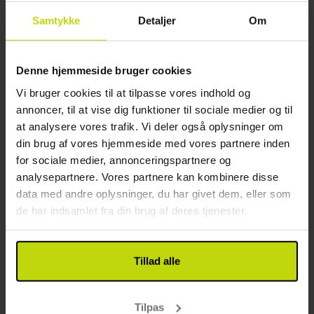
Samtykke
Detaljer
Om
Moderne hotel tæt på Kolding centrum
Scandic Hotel Kolding
Denne hjemmeside bruger cookies
Vi bruger cookies til at tilpasse vores indhold og
Meget god
36 anmeldelser
4.2
/ 5
annoncer, til at vise dig funktioner til sociale medier og til
Kolding
at analysere vores trafik. Vi deler også oplysninger om
Inkl. lækker morgenmad, tapas, vin/øl
din brug af vores hjemmeside med vores partnere inden
1x
nat med lækker morgenmad
for sociale medier, annonceringspartnere og
1x
Tapas
analysepartnere. Vores partnere kan kombinere disse
1x
1 glas øl eller vin i baren
Se alt, der er inkluderet
data med andre oplysninger, du har givet dem, eller som
1x
kaffe to go
de har indsamlet fra din brug af deres tjenester.
∞
Gratis parkering
Aug
699,-
Sep
699,-
Okt
pp
pp
I alt 1398,-
I alt 1398,-
Tillad alle
Se mere
Tilpas