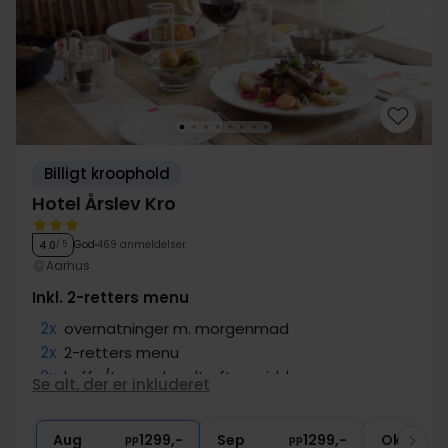
Billigt kroophold
Hotel Årslev Kro
God
469 anmeldelser
4.0
/ 5
Aarhus
Inkl. 2-retters menu
2x
overnatninger m. morgenmad
2x
2-retters menu
2x
kaffe/te med sødt efter middagen
Se alt, der er inkluderet
1x
1 velkomstdrink
∞
Gratis parkering ved hotellet
Aug
1299,-
Sep
1299,-
Okt
pp
pp