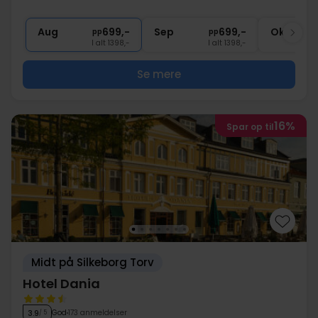
1x
kaffe to go
∞
Gratis parkering
Aug
699,-
Sep
699,-
Okt
pp
pp
I alt 1398,-
I alt 1398,-
Se mere
16%
Spar op til
Midt på Silkeborg Torv
Hotel Dania
God
173 anmeldelser
3.9
/ 5