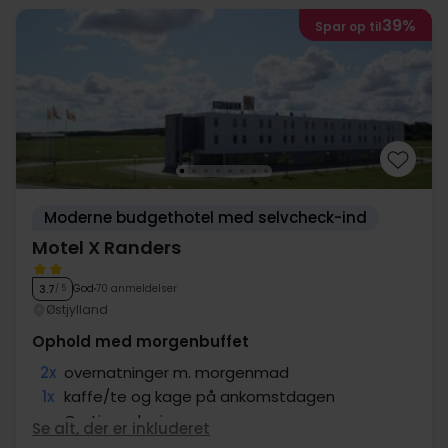
39%
Spar op til
Moderne budgethotel med selvcheck-ind
Motel X Randers
God
70 anmeldelser
3.7
/ 5
Østjylland
Ophold med morgenbuffet
2x
overnatninger m. morgenmad
1x
kaffe/te og kage på ankomstdagen
∞
Gratis parkering
Se alt, der er inkluderet
∞
Gratis internet