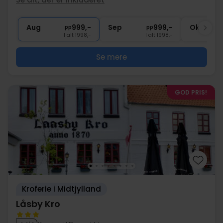
1x
1 glas vin, øl el. vand
∞
Gratis parkering
Aug
999,-
Sep
999,-
Okt
pp
pp
I alt 1998,-
I alt 1998,-
Se mere
GOD PRIS!
Kroferie i Midtjylland
Låsby Kro