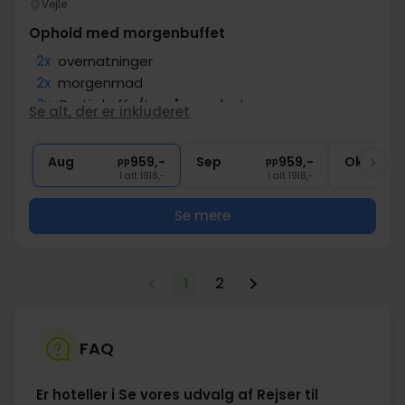
Vejle
Ophold med morgenbuffet
2x
overnatninger
2x
morgenmad
2x
Gratis kaffe/te på værelset
Se alt, der er inkluderet
∞
Gratis internet
∞
Central beliggenhed
Aug
959,-
Sep
959,-
Okt
pp
pp
I alt 1918,-
I alt 1918,-
Se mere
1
2
FAQ
Er hoteller i Se vores udvalg af Rejser til