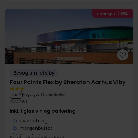
26%
Spar op til
Besøg smilets by
Four Points Flex by Sheraton Aarhus Viby
Meget god
86 anmeldelser
4.0
/ 5
Aarhus
Inkl. 1 glas vin og parkering
2x
overnatninger
2x
morgenbuffet
1x
1 kop kaffe
Se alt, der er inkluderet