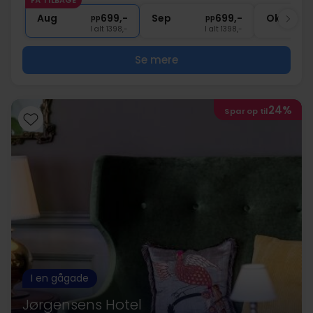
FÅ TILBAGE
∞
Gratis parkering
Aug
699,-
Sep
699,-
Okt
pp
pp
I alt 1398,-
I alt 1398,-
Se mere
24%
Spar op til
I en gågade
Jørgensens Hotel