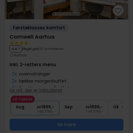
Førsteklasses komfort
Comwell Aarhus
Meget god
26 anmeldelser
4.4
/ 5
Aarhus
Inkl. 2-retters menu
2x
overnatninger
2x
lækker morgenbuffet
2x
2-retters menu/buffet
Se alt, der er inkluderet
2x
kaffe to go
FÅ TILBAGE
∞
Central beliggenhed
Aug
1899,-
Sep
1899,-
Okt
pp
pp
I alt 3798,-
I alt 3798,-
Se mere