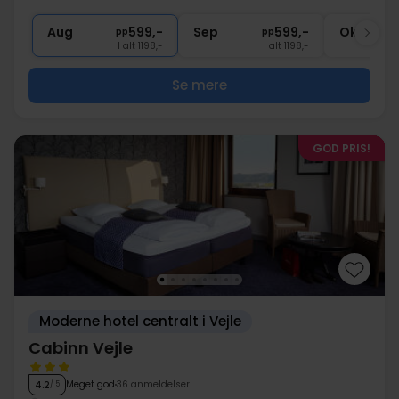
2x
God beliggenhed
Aug
599,-
Sep
599,-
Okt
pp
pp
I alt 1198,-
I alt 1198,-
Se mere
GOD PRIS!
Moderne hotel centralt i Vejle
Cabinn Vejle
Meget god
36 anmeldelser
4.2
/ 5