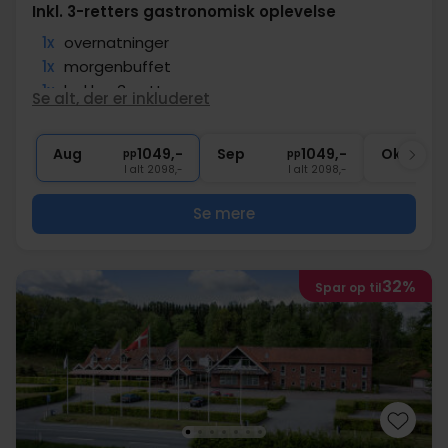
Inkl. 3-retters gastronomisk oplevelse
1x
overnatninger
1x
morgenbuffet
1x
lækker 3-retters menu
Se alt, der er inkluderet
∞
Gratis kaffe under opholdet
∞
Gratis internet og parkering
Aug
1049,-
Sep
1049,-
Okt
pp
pp
I alt 2098,-
I alt 2098,-
Se mere
32%
Spar op til