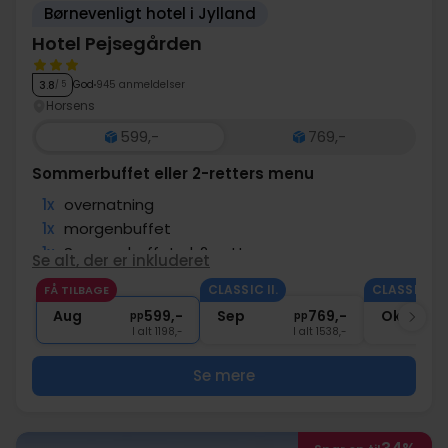
Børnevenligt hotel i Jylland
Hotel Pejsegården
God
945 anmeldelser
3.8
/ 5
Horsens
599,-
769,-
Sommerbuffet eller 2-retters menu
1x
overnatning
1x
morgenbuffet
1x
Sommerbuffet el. 2-retter
Se alt, der er inkluderet
∞
Gratis kaffe under opholdet
CLASSIC II.
CLASSIC II.
FÅ TILBAGE
∞
Gratis parkering og internet
Aug
599,-
Sep
769,-
Okt
pp
pp
I alt 1198,-
I alt 1538,-
Se mere