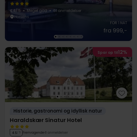
4.4
/ 5
Meget god
61 anmeldelser
Horsens
FOR 1 NAT
fra 999,-
12%
Spar op til
Historie, gastronomi og idyllisk natur
Haraldskær Sinatur Hotel
Fremragende
8 anmeldelser
4.5
/ 5