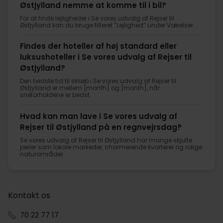
Østjylland nemme at komme til i bil?
For at finde lejligheder i Se vores udvalg af Rejser til
Østjylland kan du bruge filteret ”Lejlighed” under Værelser.
Findes der hoteller af høj standard eller
luksushoteller i Se vores udvalg af Rejser til
Østjylland?
Den bedste tid til skiløb i Se vores udvalg af Rejser til
Østjylland er mellem [month] og [month], når
sneforholdene er bedst.
Hvad kan man lave i Se vores udvalg af
Rejser til Østjylland på en regnvejrsdag?
Se vores udvalg af Rejser til Østjylland har mange skjulte
perler som lokale markeder, charmerende kvarterer og rolige
naturområder.
Kontakt os
70 22 77 17