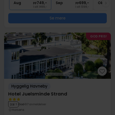
Aug
749,-
Sep
699,-
Okt
pp
pp
I alt 1498,-
I alt 1398,-
Se mere
GOD PRIS!
Hyggelig Havneby
Hotel Juelsminde Strand
God
517 anmeldelser
3.9
/ 5
Horsens