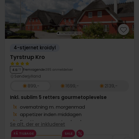
4-stjernet kroidyl
Tyrstrup Kro
Fremragende
385 anmeldelser
4.6
/ 5
Sønderjylland
899,-
1699,-
2139,-
Inkl. sublim 5 retters gourmetoplevelse
1x
overnatning m. morgenmad
1x
appetizer inden middagen
1x
5-retters gourmet oplevelse
Se alt, der er inkluderet
1x
aperitif
FÅ TILBAGE
SALE
∞
Gratis parkering