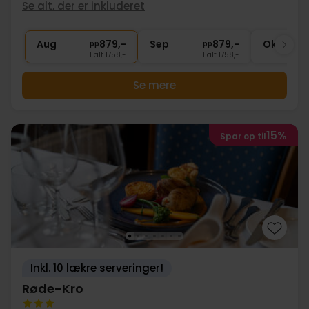
2x
glas vin til made
Se alt, der er inkluderet
1x
Gratis kaffe/te efter middagen
∞
Gratis parkering
Aug
879,-
Sep
879,-
Okt
pp
pp
I alt 1758,-
I alt 1758,-
Se mere
15%
Spar op til
Inkl. 10 lækre serveringer!
Røde-Kro