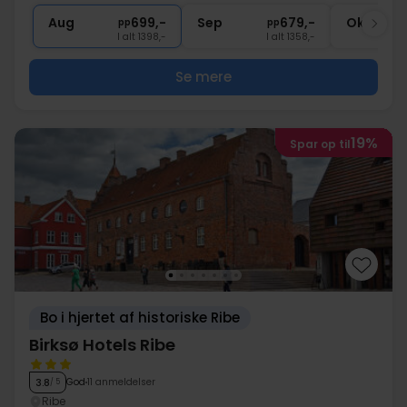
∞
Gratis internet
Aug
699,-
Sep
679,-
Okt
pp
pp
I alt 1398,-
I alt 1358,-
Se mere
19%
Spar op til
Bo i hjertet af historiske Ribe
Birksø Hotels Ribe
God
11 anmeldelser
3.8
/ 5
Ribe