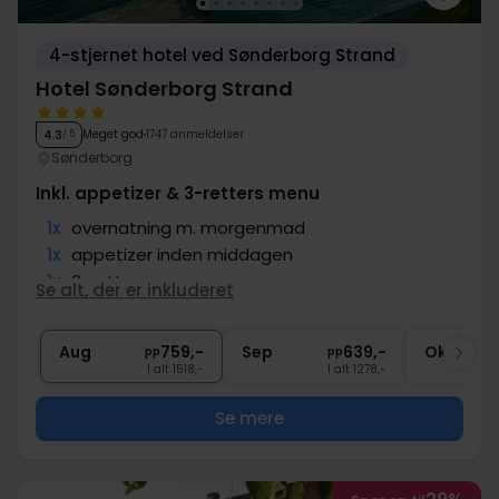
4-stjernet hotel ved Sønderborg Strand
Hotel Sønderborg Strand
Meget god
1747 anmeldelser
4.3
/ 5
Sønderborg
Inkl. appetizer & 3-retters menu
1x
overnatning m. morgenmad
1x
appetizer inden middagen
1x
3-retters menu
Se alt, der er inkluderet
1x
Kaffe med sødt efter middagen
∞
Gratis parkering
Aug
759,-
Sep
639,-
Okt
pp
pp
I alt 1518,-
I alt 1278,-
Se mere