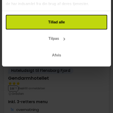
Se mere
de har indsamlet fra din brug af deres tjenester.
38%
Tillad alle
Spar op til
Tilpas
Afvis
Hoteludsigt til Flensborg Fjord
Gendarmhotellet
God
88 anmeldelser
3.8
/ 5
Gråsten
Inkl. 3-retters menu
1x
overnatning