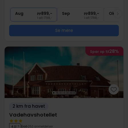
1x
appetizer inden middagen
1x
Guidet rundtur på Gram Slot (17:00)
Aug
899,-
Sep
899,-
Okt
pp
pp
I alt 1798,-
I alt 1798,-
Se mere
28%
Spar op til
2 km fra havet
Vadehavshotellet
God
253 anmeldelser
4.0
/ 5