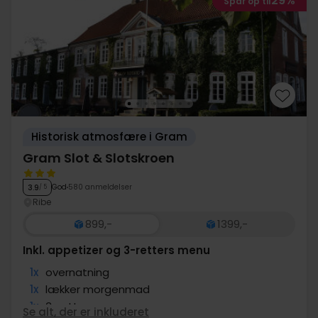
29%
Spar op til
Historisk atmosfære i Gram
Gram Slot & Slotskroen
God
580 anmeldelser
3.9
/ 5
Ribe
899,-
1399,-
Inkl. appetizer og 3-retters menu
1x
overnatning
1x
lækker morgenmad
1x
3-retters menu
Se alt, der er inkluderet