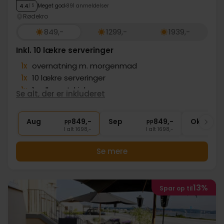
Meget god
891 anmeldelser
4.4
/ 5
Rødekro
849,-
1299,-
1939,-
Inkl. 10 lækre serveringer
1x
overnatning m. morgenmad
1x
10 lækre serveringer
1x
1 velkomstdrink
Se alt, der er inkluderet
1x
Gratis kaffe i loungen
∞
Gratis internet og parkering
Aug
849,-
Sep
849,-
Okt
pp
pp
I alt 1698,-
I alt 1698,-
Se mere
13%
Spar op til