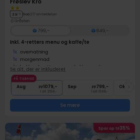
Frøslev Kro
God
277 anmeldelser
3.9
/ 5
Gråsten
799,-
849,-
Inkl. 4-retters menu og kaffe/te
1x
overnatning
1x
morgenmad
1x
lækker 4-retters menu kokkens valg
Se alt, der er inkluderet
1x
1 fl. vin til deling per middag
FÅ TILBAGE
∞
Gratis kaffe/te om eftermiddagen
Aug
1079,-
Sep
799,-
Okt
pp
pp
I alt 2158,-
I alt 1598,-
Se mere
35%
Spar op til