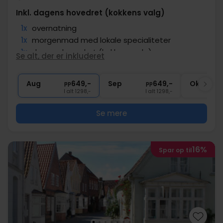
Inkl. dagens hovedret (kokkens valg)
1x
overnatning
1x
morgenmad med lokale specialiteter
1x
dagens hovedret (kokkens valg)
Se alt, der er inkluderet
∞
Gratis kaffe/te under opholdet
∞
Gratis parkering
Aug
649,-
Sep
649,-
Okt
pp
pp
I alt 1298,-
I alt 1298,-
Se mere
16%
Spar op til