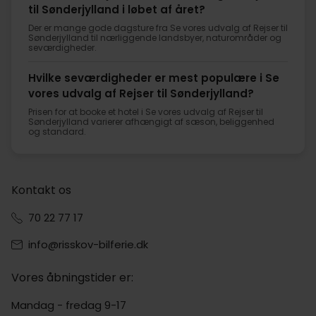
til Sønderjylland i løbet af året?
Der er mange gode dagsture fra Se vores udvalg af Rejser til
Sønderjylland til nærliggende landsbyer, naturområder og
seværdigheder.
Hvilke seværdigheder er mest populære i Se
vores udvalg af Rejser til Sønderjylland?
Prisen for at booke et hotel i Se vores udvalg af Rejser til
Sønderjylland varierer afhængigt af sæson, beliggenhed
og standard.
Kontakt os
70 22 77 17
info@risskov-bilferie.dk
Vores åbningstider er:
Mandag - fredag 9-17