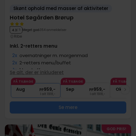
Skønt ophold med masser af aktiviteter
Hotel Søgården Brørup
Meget god
354 anmeldelser
4.3
/ 5
Ribe
Inkl. 2-retters menu
2x
overnatninger m. morgenmad
2x
2-retters menu/buffet
1x
1 kop kaffe
Se alt, der er inkluderet
1x
100 kr. værdibevis til bowling
FÅ TILBAGE
FÅ TILBAGE
FÅ TILBAGE
∞
Gratis kaffe/te på værelset
Aug
959,-
Sep
959,-
Okt
pp
pp
I alt 1918,-
I alt 1918,-
Se mere
GOD PRIS!