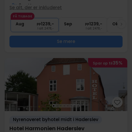
2x
2-retters menu
Se alt, der er inkluderet
∞
Gratis parkering
FÅ TILBAGE
∞
Gratis internet
Aug
1239,-
Sep
1239,-
Okt
pp
pp
I alt 2478,-
I alt 2478,-
Se mere
35%
Spar op til
Nyrenoveret byhotel midt i Haderslev
Hotel Harmonien Haderslev