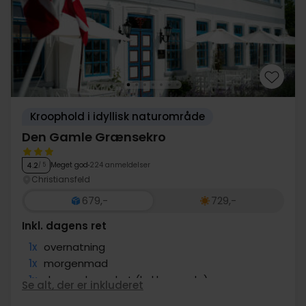
Kroophold i idyllisk naturområde
Den Gamle Grænsekro
Meget god
224 anmeldelser
4.2
/ 5
Christiansfeld
679,-
729,-
Inkl. dagens ret
1x
overnatning
1x
morgenmad
1x
dagens hovedret (kokkens valg)
Se alt, der er inkluderet
∞
Gratis parkering