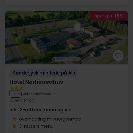
15%
Spar op til
Sønderjysk miniferie på Als
Hotel Nørherredhus
God
364 anmeldelser
3.9
/ 5
Sønderborg
Inkl. 3-retters menu og vin
1x
overnatning m. morgenmad
1x
3-retters menu