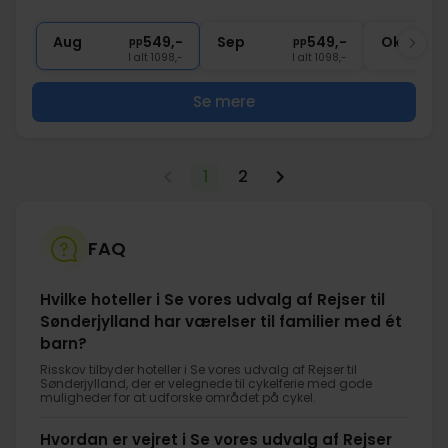
1x
1 gratis aktivitet (frit valg)
1x
El, vand og gas inkluderet
Aug
549,-
Sep
549,-
Okt
pp
pp
I alt 1098,-
I alt 1098,-
Se mere
1
2
FAQ
Hvilke hoteller i Se vores udvalg af Rejser til
Sønderjylland har værelser til familier med ét
barn?
Risskov tilbyder hoteller i Se vores udvalg af Rejser til
Sønderjylland, der er velegnede til cykelferie med gode
muligheder for at udforske området på cykel.
Hvordan er vejret i Se vores udvalg af Rejser