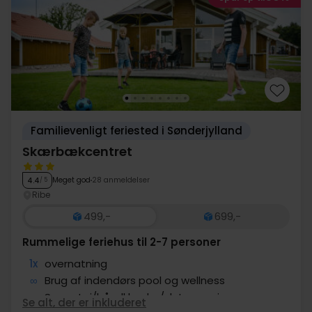
Familievenligt feriested i Sønderjylland
Skærbækcentret
Meget god
28 anmeldelser
4.4
/ 5
Ribe
499,-
699,-
Rummelige feriehus til 2-7 personer
1x
overnatning
∞
Brug af indendørs pool og wellness
∞
Sengetøj/håndklæder/slutrengøring
Se alt, der er inkluderet