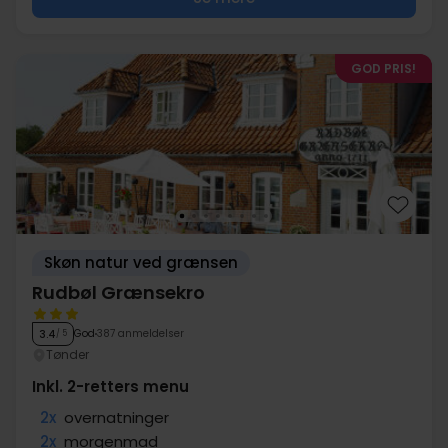
GOD PRIS!
Skøn natur ved grænsen
Rudbøl Grænsekro
God
387 anmeldelser
3.4
/ 5
Tønder
Inkl. 2-retters menu
2x
overnatninger
2x
morgenmad