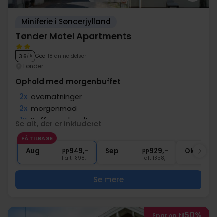
Miniferie i Sønderjylland
Tønder Motel Apartments
God
118 anmeldelser
3.6
/ 5
Tønder
Ophold med morgenbuffet
2x
overnatninger
2x
morgenmad
1x
Kaffe med sødt
Se alt, der er inkluderet
1x
Voucher til vin i Fleggaard
FÅ TILBAGE
∞
Gratis internet og parkering
Aug
949,-
Sep
929,-
Okt
pp
pp
I alt 1898,-
I alt 1858,-
Se mere
50%
Spar op til