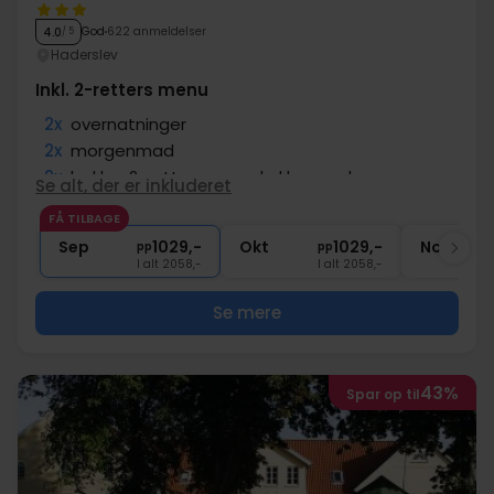
God
622 anmeldelser
4.0
/ 5
Haderslev
Inkl. 2-retters menu
2x
overnatninger
2x
morgenmad
2x
lækker 2-retters menu kokkens valg
Se alt, der er inkluderet
1x
1 velkomstdrink
FÅ TILBAGE
∞
Gratis internet og parkering
Sep
1029,-
Okt
1029,-
Nov
pp
pp
I alt 2058,-
I alt 2058,-
Se mere
43%
Spar op til