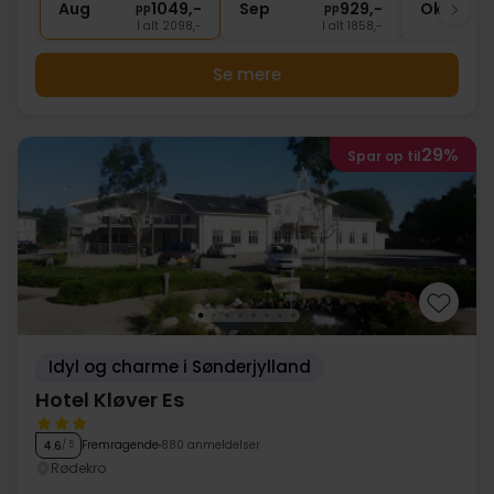
Aug
1049,-
Sep
929,-
Okt
pp
pp
I alt 2098,-
I alt 1858,-
Se mere
29%
Spar op til
Idyl og charme i Sønderjylland
Hotel Kløver Es
Fremragende
880 anmeldelser
4.6
/ 5
Rødekro