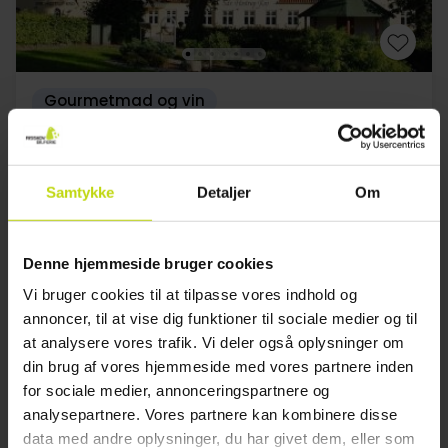
Gourmetmad og vin
Christie's Sdr. Hostrup Kro
Meget god
132 anmeldelser
4.2
/ 5
Samtykke
Detaljer
Om
Aabenraa
729,-
999,-
Appetizer + 4 retters gourmetoplevelse
Denne hjemmeside bruger cookies
1x
overnatning
Vi bruger cookies til at tilpasse vores indhold og
1x
morgenmad med husets specialiteter
annoncer, til at vise dig funktioner til sociale medier og til
1x
4-retters gourmet oplevelse
at analysere vores trafik. Vi deler også oplysninger om
Se alt, der er inkluderet
1x
appetizer inden middagen
din brug af vores hjemmeside med vores partnere inden
SALE
SALE
1x
Kaffe med sødt
for sociale medier, annonceringspartnere og
Aug
859,-
Sep
779,-
Okt
pp
pp
analysepartnere. Vores partnere kan kombinere disse
I alt 1718,-
I alt 1558,-
data med andre oplysninger, du har givet dem, eller som