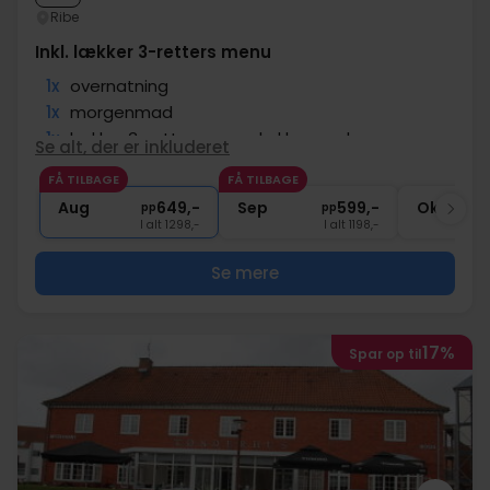
Ribe
Inkl. lækker 3-retters menu
1x
overnatning
1x
morgenmad
1x
lækker 3-retters menu kokkens valg
Se alt, der er inkluderet
1x
Kl. 17:00 velkomstdrink
FÅ TILBAGE
FÅ TILBAGE
∞
Gratis parkering og internet
Aug
649,-
Sep
599,-
Okt
pp
pp
I alt 1298,-
I alt 1198,-
Se mere
17%
Spar op til