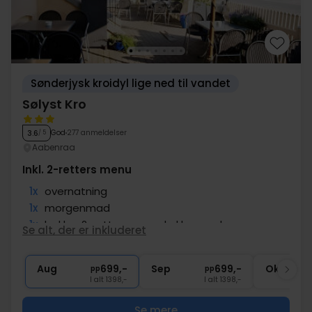
Sønderjysk kroidyl lige ned til vandet
Sølyst Kro
God
277 anmeldelser
3.6
/ 5
Aabenraa
Inkl. 2-retters menu
1x
overnatning
1x
morgenmad
1x
lækker 2-retters menu kokkens valg
Se alt, der er inkluderet
∞
Gratis kaffe/te på værelset
∞
Gratis internet og parkering
Aug
699,-
Sep
699,-
Okt
pp
pp
I alt 1398,-
I alt 1398,-
Se mere