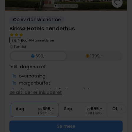
Oplev dansk charme
Birksø Hotels Tønderhus
God
404 anmeldelser
3.9
/ 5
Tønder
699,-
1399,-
Inkl. dagens ret
1x
overnatning
1x
morgenbuffet
1x
dagens hovedret (kokkens valg)
Se alt, der er inkluderet
∞
Gratis parkering nær hotellet
∞
Gratis wifi
Aug
699,-
Sep
699,-
Okt
pp
pp
I alt 1398,-
I alt 1398,-
Se mere