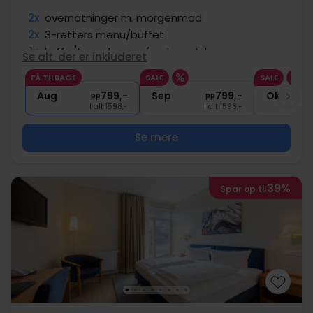
2x
overnatninger m. morgenmad
2x
3-retters menu/buffet
1x
kaffe/te og kage på ankomstdagen
Se alt, der er inkluderet
1x
1 glas bobler
FÅ TILBAGE
SALE
SALE
1x
spillerunde på keglebane
Aug
799,-
Sep
799,-
Okt
pp
pp
I alt 1598,-
I alt 1598,-
Se mere
39%
Spar op til