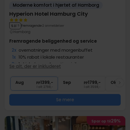
Moderne komfort i hjertet af Hamborg
Hyperion Hotel Hamburg City
Fremragende
2 anmeldelser
5.0
/ 5
Hamborg
Fremragende beliggenhed og service
2x
overnatninger med morgenbuffet
1x
10% rabat i lokale restauranter
2x
1 drinks kupon & gratis minibar
Se alt, der er inkluderet
∞
Gratis brug af spa- og fitnessområde
1x
Sen check ud kl. 14.00
Aug
1399,-
Sep
1799,-
Okt
pp
pp
I alt 2798,-
I alt 3598,-
Se mere
29%
Spar op til