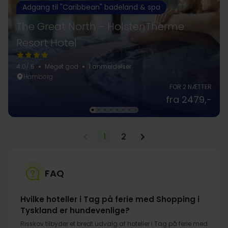
Adgang til "Caribbean" badeland & spa
The Great North – HolstenTherme
Resort Hotel
4.0
/ 5
Meget god
1 anmeldelser
Hamborg
FOR 2 NÆTTER
fra 2479,-
1
2
FAQ
Hvilke hoteller i Tag på ferie med Shopping i
Tyskland er hundevenlige?
Risskov tilbyder et bredt udvalg af hoteller i Tag på ferie med