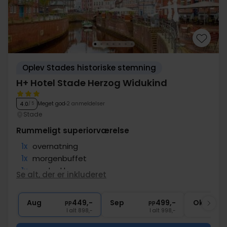
Oplev Stades historiske stemning
H+ Hotel Stade Herzog Widukind
Meget god
2 anmeldelser
4.0
/ 5
Stade
Rummeligt superiorværelse
1x
overnatning
1x
morgenbuffet
1x
madpakke
Se alt, der er inkluderet
1x
velkomstdrink i lobbyen
∞
Opgradering til Superior værelse
Aug
449,-
Sep
499,-
Okt
pp
pp
I alt 898,-
I alt 998,-