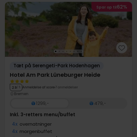
62%
Spar op til
Tæt på Serengeti-Park Hodenhagen
Hotel Am Park Lüneburger Heide
Anmeldelse af score
7 anmeldelser
2.9
/ 5
Bremen
1299,-
479,-
Inkl. 3-retters menu/buffet
4x
overnatninger
4x
morgenbuffet