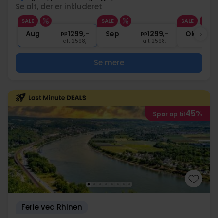
4x
3-retters menu/buffet
Se alt, der er inkluderet
4x
1 glas vin eller øl til middagen
SALE
SALE
SALE
∞
Adgang til wellnessafdeling
Aug
1299,-
Sep
1299,-
Okt
pp
pp
I alt 2598,-
I alt 2598,-
Se mere
45%
Spar op til
Ferie ved Rhinen