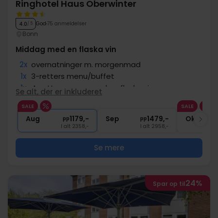
Ringhotel Haus Oberwinter
God
75 anmeldelser
4.0
/ 5
Bonn
Middag med en flaska vin
2x
overnatninger m. morgenmad
1x
3-retters menu/buffet
1x
4-retters menu med en flaske vin
Se alt, der er inkluderet
1x
1 velkomstdrink
SALE
SALE
∞
Adgang til pool, sauna og fitness
Aug
1179,-
Sep
1479,-
Okt
pp
pp
I alt 2358,-
I alt 2958,-
Se mere
24%
Spar op til