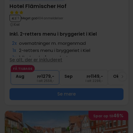
Hotel Flämischer Hof
Meget god
104 anmeldelser
4.1
/ 5
Kiel
Inkl. 2-retters menu i bryggeriet i Kiel
2x
overnatninger m. morgenmad
1x
2-retters menu i bryggeriet i Kiel
1x
1 flaske øl på værelset
Se alt, der er inkluderet
∞
Drikke er inkluderet til middagen
FÅ TILBAGE
1x
velkomstdrink
Aug
1279,-
Sep
1149,-
Okt
pp
pp
I alt 2558,-
I alt 2298,-
Se mere
46%
Spar op til