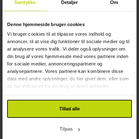
Samtykke
Detaljer
Om
Denne hjemmeside bruger cookies
Vi bruger cookies til at tilpasse vores indhold og
annoncer, til at vise dig funktioner til sociale medier og til
at analysere vores trafik. Vi deler også oplysninger om
din brug af vores hjemmeside med vores partnere inden
I hjertet af byen
for sociale medier, annonceringspartnere og
analysepartnere. Vores partnere kan kombinere disse
Hotel Palace Berlin
data med andre oplysninger, du har givet dem, eller som
de har indsamlet fra din brug af deres tjenester.
4.8
/ 5
Fremragende
65 anmeldelser
Berlin
FOR 1 NAT
fra 849,-
Tillad alle
25%
Tilpas
Spar op til