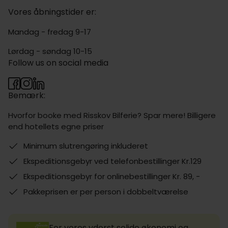
Vores åbningstider er:
Mandag - fredag 9-17
Lørdag - søndag 10-15
Follow us on social media
Bemærk:
Hvorfor booke med Risskov Bilferie? Spar mere! Billigere
end hotellets egne priser
Minimum slutrengøring inkluderet
Ekspeditionsgebyr ved telefonbestillinger Kr.129
Ekspeditionsgebyr for onlinebestillinger Kr. 89, -
Pakkeprisen er per person i dobbeltværelse
For vores yderst solide økonomi og