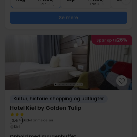
I alt 3318,-
I alt 3318,-
Se mere
26%
Spar op til
Kultur, historie, shopping og udflugter
Hotel Kiel by Golden Tulip
God
71 anmeldelser
3.4
/ 5
Kiel
Ophold med morgenbuffet