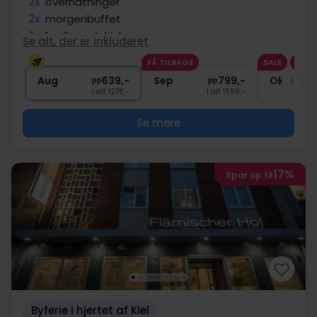
2x
overnatninger
2x
morgenbuffet
1x
1 velkomstdrink
Se alt, der er inkluderet
1x
1 æske chokolade
FÅ TILBAGE
SALE
1x
1 fl. vand på værelset (pr. vær.)
Aug
639,-
Sep
799,-
Okt
pp
pp
I alt 1278,-
I alt 1598,-
Se mere
17%
Spar op til
Byferie i hjertet af Kiel