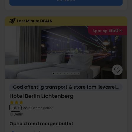
50%
Spar op til
God offentlig transport & store familieværelser
Hotel Berlin Lichtenberg
God
86 anmeldelser
3.6
/ 5
Berlin
Ophold med morgenbuffet