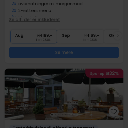
2x
overnatninger m. morgenmad
2x
2-retters menu
1x
1 kop kaffe
Se alt, der er inkluderet
1x
1 velkomstdrink
∞
Badekåbe og tøfler på værelset
Aug
1169,-
Sep
1169,-
Okt
pp
pp
I alt 2338,-
I alt 2338,-
Se mere
32%
Spar op til