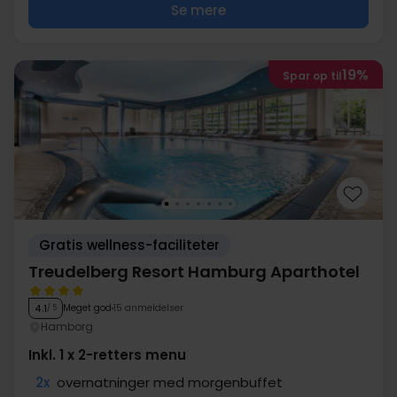
Se mere
19%
Spar op til
Gratis wellness-faciliteter
Treudelberg Resort Hamburg Aparthotel
Meget god
15 anmeldelser
4.1
/ 5
Hamborg
Inkl. 1 x 2-retters menu
2x
overnatninger med morgenbuffet