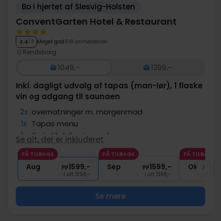
Bo i hjertet af Slesvig-Holsten
ConventGarten Hotel & Restaurant
Meget god
518 anmeldelser
4.4
/ 5
Rendsborg
1049,-
1299,-
Inkl. dagligt udvalg af tapas (man-lør), 1 flaske
vin og adgang til saunaen
2x
overnatninger m. morgenmad
1x
Tapas menu
1x
fl. vin til deling i værelse
Se alt, der er inkluderet
2x
Adgang til sauna
FÅ TILBAGE
FÅ TILBAGE
FÅ TILBAGE
2x
1 flaske mineralvand
Aug
1599,-
Sep
1599,-
Okt
pp
pp
I alt 3198,-
I alt 3198,-
Se mere