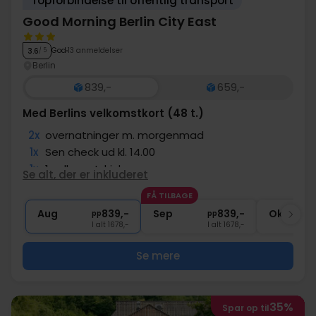
Topforbindelse til offentlig transport
Good Morning Berlin City East
God
13 anmeldelser
3.6
/ 5
Berlin
839,-
659,-
Med Berlins velkomstkort (48 t.)
2x
overnatninger m. morgenmad
1x
Sen check ud kl. 14.00
1x
1 velkomstdrink
Se alt, der er inkluderet
1x
Berlins velkomstkort (48 t.)
FÅ TILBAGE
2x
Gratis parkering
Aug
839,-
Sep
839,-
Okt
pp
pp
I alt 1678,-
I alt 1678,-
Se mere
35%
Spar op til