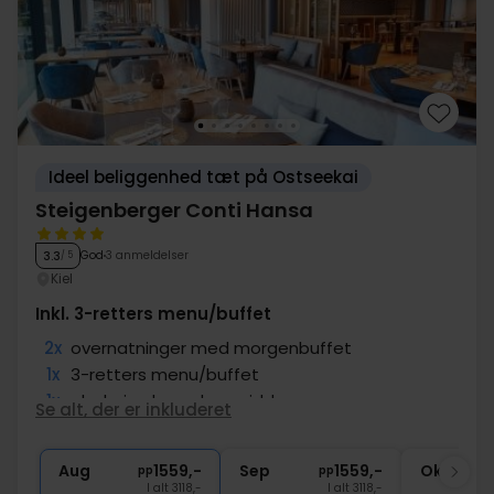
Ideel beliggenhed tæt på Ostseekai
Steigenberger Conti Hansa
God
3 anmeldelser
3.3
/ 5
Kiel
Inkl. 3-retters menu/buffet
2x
overnatninger med morgenbuffet
1x
3-retters menu/buffet
1x
gl. øl, vin el. vand pr. middag
Se alt, der er inkluderet
1x
fl. vin til deling i værelse
∞
Adgang til wellness og fitness
Aug
1559,-
Sep
1559,-
Okt
pp
pp
I alt 3118,-
I alt 3118,-