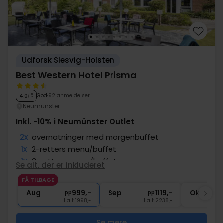
Udforsk Slesvig-Holsten
Best Western Hotel Prisma
God
92 anmeldelser
4.0
/ 5
Neumünster
Inkl. -10% i Neumünster Outlet
2x
overnatninger med morgenbuffet
1x
2-retters menu/buffet
1x
3-retters menu/buffet
Se alt, der er inkluderet
∞
10% rabat i Neumünster Outlet
FÅ TILBAGE
2x
kaffe to go
Aug
999,-
Sep
1119,-
Okt
pp
pp
I alt 1998,-
I alt 2238,-
Se mere