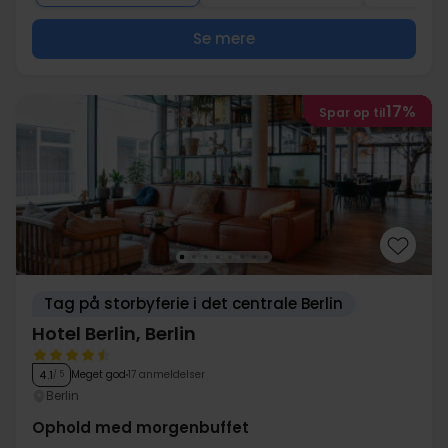
Se mere
17%
Spar op til
Tag på storbyferie i det centrale Berlin
Hotel Berlin, Berlin
Meget god
17 anmeldelser
4.1
/ 5
Berlin
Ophold med morgenbuffet