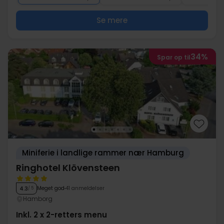
Se mere
34%
Spar op til
Miniferie i landlige rammer nær Hamburg
Ringhotel Klövensteen
Meget god
41 anmeldelser
4.3
/ 5
Hamborg
Inkl. 2 x 2-retters menu