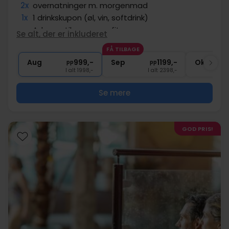
2x
overnatninger m. morgenmad
1x
1 drinkskupon (øl, vin, softdrink)
∞
Adgang til sauna og fitness
Se alt, der er inkluderet
2x
Gratis parkering
FÅ TILBAGE
∞
Gratis internet
Aug
999,-
Sep
1199,-
Okt
pp
pp
I alt 1998,-
I alt 2398,-
Se mere
GOD PRIS!