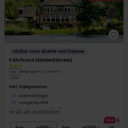
Idyllisk oase direkte ved Dieksee
Fährhaus Niederkleveez
Meget god
92 anmeldelser
4.0
/ 5
Kiel
Inkl. halvpension
3x
overnatninger
3x
morgenbuffet
2x
2-retters menu/buffet
Se alt, der er inkluderet
1x
1 times sauna
SALE
∞
10% rabat i Neumünster Outlet
Aug
1659,-
Sep
1659,-
Okt
pp
pp