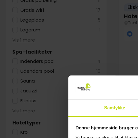
Gratis parkering
11
Eksk
Gratis WiFi
17
Hote
Legeplads
5
Trent
Legerum
1
Vis 1 mere
Spa-faciliteter
Indendørs pool
4
Udendørs pool
10
Sauna
6
Jacuzzi
8
FÅ TI
Fitness
5
Au
Samtykke
Vis 1 mere
Hoteltyper
Denne hjemmeside bruger c
Kro
1
Vi bruger cookies til at tilpas