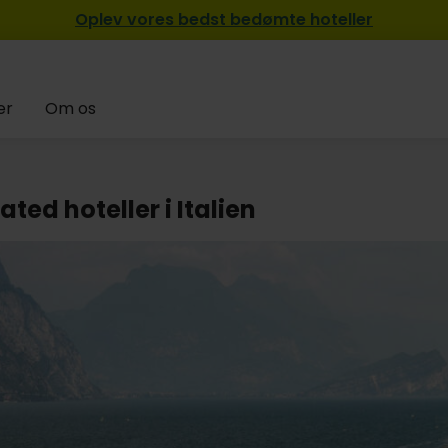
Oplev vores bedst bedømte hoteller
er
Om os
ated hoteller i Italien