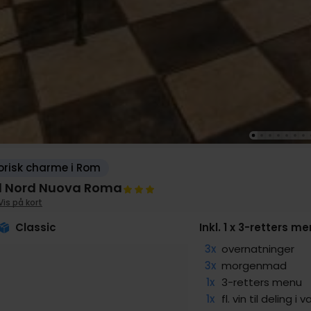
orisk charme i Rom
l Nord Nuova Roma
Vis på kort
Classic
Inkl. 1 x 3-retters m
3x
overnatninger
3x
morgenmad
1x
3-retters menu
1x
fl. vin til deling i