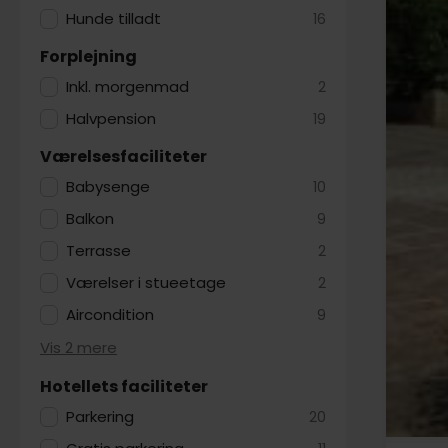
Hunde tilladt
16
Forplejning
Inkl. morgenmad
2
Halvpension
19
Værelsesfaciliteter
Babysenge
10
Balkon
9
Terrasse
2
Værelser i stueetage
2
Aircondition
9
Vis 2 mere
Hotellets faciliteter
Parkering
20