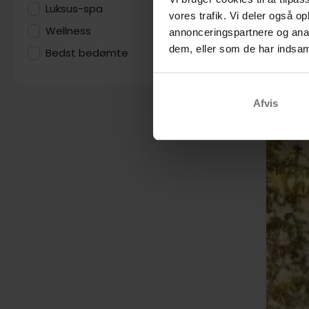
Luksus-spa
6
vores trafik. Vi deler også 
Wellness
2
annonceringspartnere og anal
dem, eller som de har indsaml
Bedst bedømte
21
Afvis