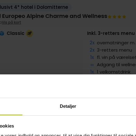
lusivt 4* hotel i Dolomitterne
l Europeo Alpine Charme and Wellness
o
Vis på kort
Classic
Inkl. 3-retters menu
2x
overnatninger 
2x
3-retters menu
1x
fl. vin på værelse
∞
Adgang til wellne
1x
1 velkomstdrink
LBAGE
g
1799,-
Sep
1439,-
pp
pp
I alt 3598,-
I alt 2878,-
Detaljer
ookies
se vores indhold og annoncer, til at vise dig funktioner til sociale