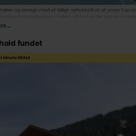
Italien og omegn med et billigt ophold på et af vores Top ra
ulære hoteloplevelser i Italien, så find et der passer præcis
 hoteller i Italien.
e ...
phold fundet