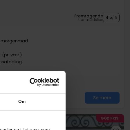
Fremragende
4.5
/ 5
4 anmeldelser
m. morgenmad
t (pr. vær.)
ssafdeling
Se mere
Om
GOD PRIS!
 medier og til at analysere