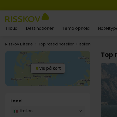
Tilbud
Destinationer
Tema ophold
Hoteltyp
Risskov Bilferie
Top rated hoteller
Italien
Top r
Vis på kort
Land
Italien