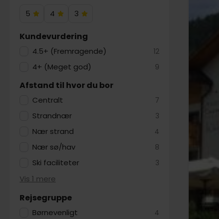
5
4
3
5
4
3
Hotelstjerner
Hotelstjerner
Hotelstjerner
Kundevurdering
4.5+ (Fremragende)
12
4+ (Meget god)
9
Afstand til hvor du bor
Centralt
7
Strandnær
3
Nær strand
4
Nær sø/hav
8
Ski faciliteter
3
Vis 1 mere
Rejsegruppe
Børnevenligt
4