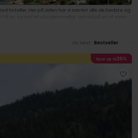
ted hoteller. Her på siden har vi samlet alle de bedste og
t til jer, og nyd et uforglemmeligt ophold på et af vores
Vis først:
Bestseller
26%
Spar op til