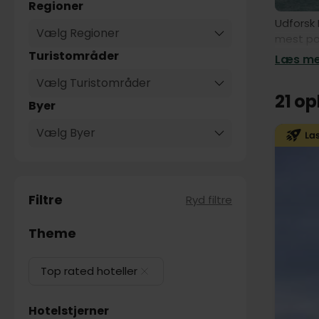
Regioner
Udforsk 
Vælg Regioner
mest pop
Top rated
Turistområder
Læs mer
Vælg Turistområder
21 o
Byer
Vælg Byer
Filtre
Ryd filtre
Theme
Top rated hoteller
Hotelstjerner