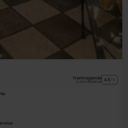
Fremragende
4.5
/ 5
4 anmeldelser
enu
 værelse