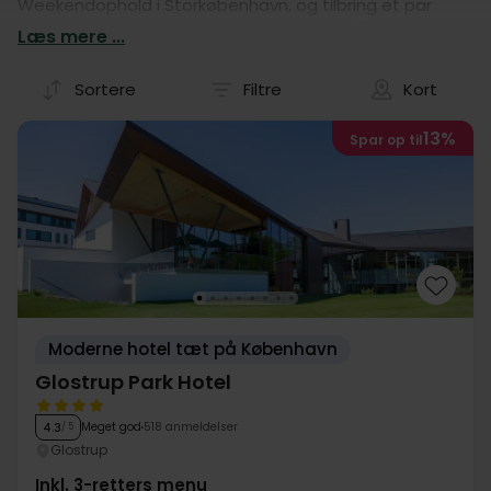
Weekendophold i Storkøbenhavn, og tilbring et par
afslappende dage hvor alt I skal tænke på er jer selv.
Læs mere ...
Hvad enten I søger oplevelser, romantik eller natur
finder I det perfekte hotel for et tiltrængt
Sortere
Filtre
Kort
Weekendophold i Storkøbenhavn lige her.
13%
Spar op til
Moderne hotel tæt på København
Glostrup Park Hotel
Meget god
518 anmeldelser
4.3
/ 5
Glostrup
Inkl. 3-retters menu