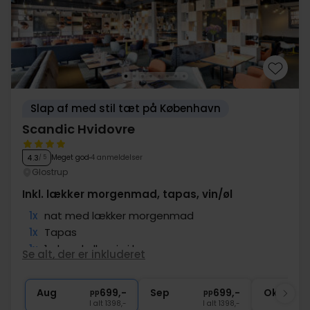
Slap af med stil tæt på København
Scandic Hvidovre
Meget god
4 anmeldelser
4.3
/ 5
Glostrup
Inkl. lækker morgenmad, tapas, vin/øl
1x
nat med lækker morgenmad
1x
Tapas
1x
1 glas øl eller vin i baren
Se alt, der er inkluderet
1x
kaffe to go
∞
Gratis parkering
Aug
699,-
Sep
699,-
Okt
pp
pp
I alt 1398,-
I alt 1398,-