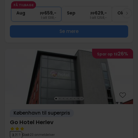
1x
kaffe to go
FÅ TILBAGE
∞
Gratis parkering
Aug
659,-
Sep
629,-
Okt
pp
pp
I alt 1318,-
I alt 1258,-
Se mere
26%
Spar op til
København til superpris
Go Hotel Herlev
God
23 anmeldelser
3.7
/ 5