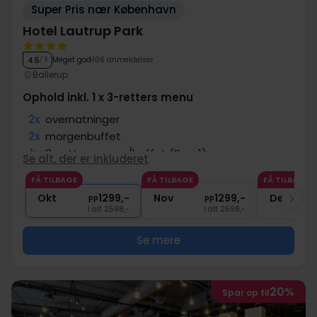
Super Pris nær København
Hotel Lautrup Park
Meget god
106 anmeldelser
4.5
/ 5
Ballerup
Ophold inkl. 1 x 3-retters menu
2x
overnatninger
2x
morgenbuffet
1x
3-retters menu/buffet (Dag 1)
Se alt, der er inkluderet
∞
Nær København
FÅ TILBAGE
FÅ TILBAGE
FÅ TILBAGE
∞
Gratis internet og parkering
Okt
1299,-
Nov
1299,-
Dec
pp
pp
I alt 2598,-
I alt 2598,-
Se mere
20%
Spar op til