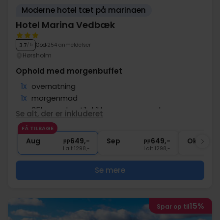
Moderne hotel tæt på marinaen
Hotel Marina Vedbæk
God
254 anmeldelser
3.7
/ 5
Hørsholm
Ophold med morgenbuffet
1x
overnatning
1x
morgenmad
∞
35kr voucher til drikkevarer og snacks
Se alt, der er inkluderet
∞
Gratis parkering
FÅ TILBAGE
1x
kaffe to go
Aug
649,-
Sep
649,-
Okt
pp
pp
I alt 1298,-
I alt 1298,-
Se mere
15%
Spar op til