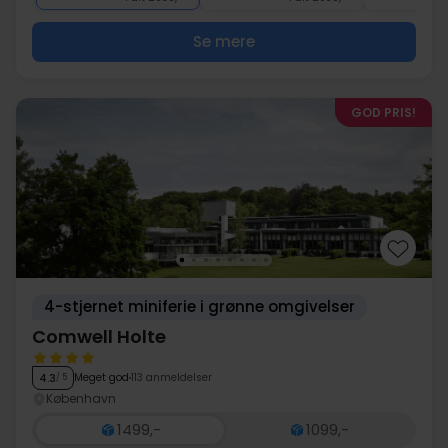
Se mere
GOD PRIS!
4-stjernet miniferie i grønne omgivelser
Comwell Holte
Meget god
113 anmeldelser
4.3
/ 5
København
1499,-
1099,-