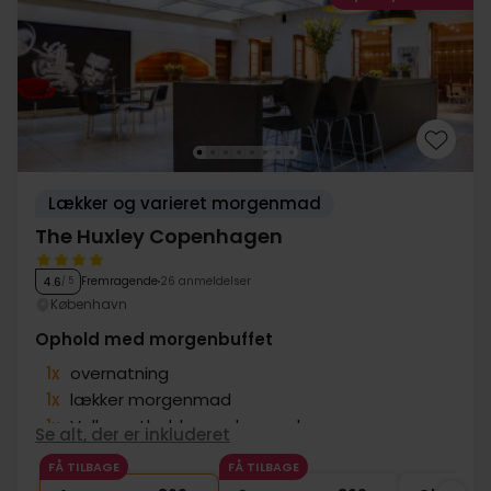
Lækker og varieret morgenmad
The Huxley Copenhagen
Fremragende
26 anmeldelser
4.6
/ 5
København
Ophold med morgenbuffet
1x
overnatning
1x
lækker morgenmad
1x
Velkomstbobler m. dry snacks
Se alt, der er inkluderet
∞
Sen check ud
FÅ TILBAGE
FÅ TILBAGE
∞
Gratis internet