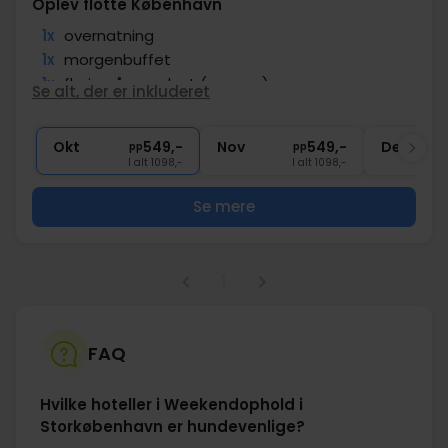
Oplev flotte København
1x
overnatning
1x
morgenbuffet
1x
fl. vin på værelset (pr. vær.)
Se alt, der er inkluderet
∞
Nær offentlig transport
∞
Gratis parkering
Okt
549,-
Nov
549,-
Dec
pp
pp
I alt 1098,-
I alt 1098,-
Se mere
1
FAQ
Hvilke hoteller i Weekendophold i
Storkøbenhavn er hundevenlige?