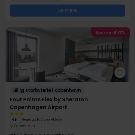
Se mere
14%
Spar op til
Billig storbyferie i København
Four Points Flex by Sheraton
Copenhagen Airport
Meget god
52 anmeldelser
4.1
/ 5
København