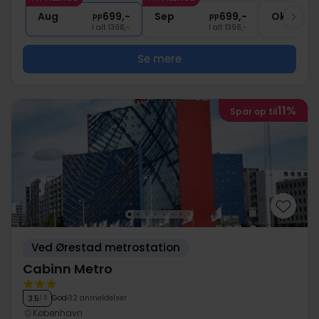
1x
kaffe to go
Aug
699,-
Sep
699,-
Okt
pp
pp
I alt 1398,-
I alt 1398,-
Se mere
11%
Spar op til
Ved Ørestad metrostation
Cabinn Metro
God
32 anmeldelser
3.5
/ 5
København