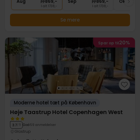
Aug
869,-
Sep
869,-
Okt
pp
pp
I alt 1738,-
I alt 1738,-
Se mere
20%
Spar op til
Moderne hotel tæt på København
Høje Taastrup Hotel Copenhagen West
God
59 anmeldelser
3.7
/ 5
Glostrup