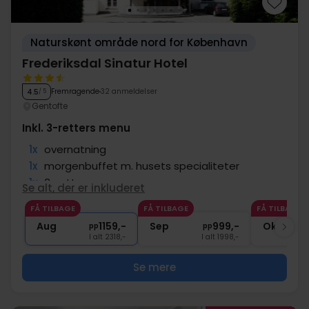
Naturskønt område nord for København
Frederiksdal Sinatur Hotel
Fremragende
32 anmeldelser
4.5
/ 5
Gentofte
Inkl. 3-retters menu
1x
overnatning
1x
morgenbuffet m. husets specialiteter
1x
3-retters menu
Se alt, der er inkluderet
1x
1 glas vin og snacks
FÅ TILBAGE
FÅ TILBAGE
FÅ TILBAGE
1x
kaffe to go
Aug
1159,-
Sep
999,-
Okt
pp
pp
I alt 2318,-
I alt 1998,-
Se mere