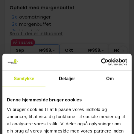
Ophold med morgenbuffet
2x
overnatninger
2x
morgenbuffet
1x
1 kop kaffe
Se alt, der er inkluderet
1x
1 glas vin, øl el. vand
FÅ TILBAGE
∞
Gratis internet
Sep
999,-
Okt
999,-
Nov
pp
pp
I alt 1998,-
I alt 1998,-
Se mere
Samtykke
Detaljer
Om
17%
Spar op til
Denne hjemmeside bruger cookies
Vi bruger cookies til at tilpasse vores indhold og
annoncer, til at vise dig funktioner til sociale medier og til
at analysere vores trafik. Vi deler også oplysninger om
din brug af vores hjemmeside med vores partnere inden