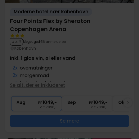
Moderne hotel nær København
Four Points Flex by Sheraton
Copenhagen Arena
Meget god
56 anmeldelser
4.3
/ 5
København
Inkl. 1 glas vin, øl eller vand
2x
overnatninger
2x
morgenmad
1x
1 glas vin, øl el. vand
Se alt, der er inkluderet
1x
kaffe to go
∞
Gratis internet
Aug
1049,-
Sep
1049,-
Okt
pp
pp
I alt 2098,-
I alt 2098,-
Se mere