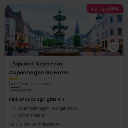
16%
Spar op til
Populært i København
Copenhagen Go Hotel
God
217 anmeldelser
3.8
/ 5
København
Inkl. snacks og 1 glas vin
1x
overnatning m. morgenmad
1x
salte snacks
1x
1 glas vin
Se alt, der er inkluderet