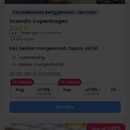
Førsteklasses beliggenhed i centrum
Scandic Copenhagen
Meget god
73 anmeldelser
4.4
/ 5
København
Inkl. lækker morgenmad, tapas, vin/øl
1x
overnatning
1x
lækker morgenbuffet
1x
1 glas øl eller vin i baren
Se alt, der er inkluderet
1x
Tapas
FÅ TILBAGE
FÅ TILBAGE
1x
kaffe to go
Aug
799,-
Sep
799,-
Okt
pp
pp
I alt 1598,-
I alt 1598,-
Se mere
33%
Spar op til