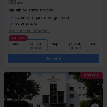
Ballerup
Inkl. vin og salte snacks
2x
overnatninger m. morgenmad
2x
salte snacks
2x
1 glas vin
Se alt, der er inkluderet
2x
kaffe to go
FÅ TILBAGE
∞
Gratis parkering
Aug
1329,-
Sep
1259,-
Okt
pp
pp
I alt 2658,-
I alt 2518,-
Se mere
GOD PRIS!