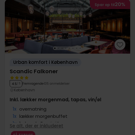
20%
Spar op til
Urban komfort i København
Scandic Falkoner
Fremragende
135 anmeldelser
4.5
/ 5
København
Inkl. lækker morgenmad, tapas, vin/øl
1x
overnatning
1x
lækker morgenbuffet
1x
1 glas øl eller vin i baren
Se alt, der er inkluderet
1x
Tapas
FÅ TILBAGE