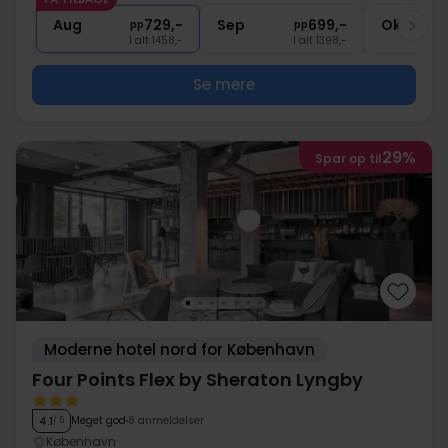
1x
kaffe to go
Aug
729,-
Sep
699,-
Okt
pp
pp
I alt 1458,-
I alt 1398,-
Se mere
29%
Spar op til
Moderne hotel nord for København
Four Points Flex by Sheraton Lyngby
Meget god
8 anmeldelser
4.1
/ 5
København