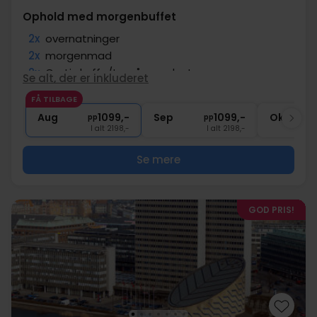
Ophold med morgenbuffet
2x
overnatninger
2x
morgenmad
2x
Gratis kaffe/te på værelset
Se alt, der er inkluderet
2x
Gratis parkering ved hotellet
FÅ TILBAGE
∞
Tæt på attraktive seværdigheder
Aug
1099,-
Sep
1099,-
Okt
pp
pp
I alt 2198,-
I alt 2198,-
Se mere
GOD PRIS!