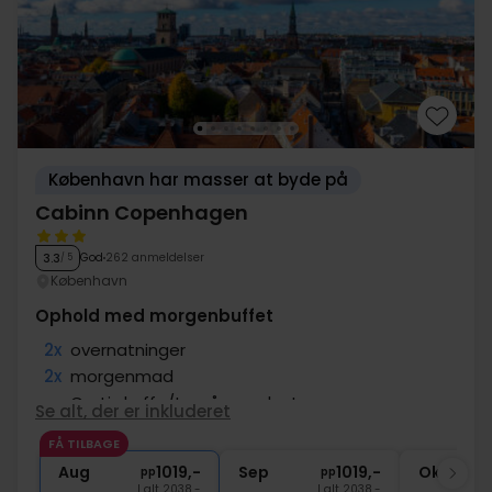
København har masser at byde på
Cabinn Copenhagen
God
262 anmeldelser
3.3
/ 5
København
Ophold med morgenbuffet
2x
overnatninger
2x
morgenmad
∞
Gratis kaffe/te på værelset
Se alt, der er inkluderet
∞
Gratis internet og parkering
FÅ TILBAGE
∞
Central beliggenhed
Aug
1019,-
Sep
1019,-
Okt
pp
pp
I alt 2038,-
I alt 2038,-