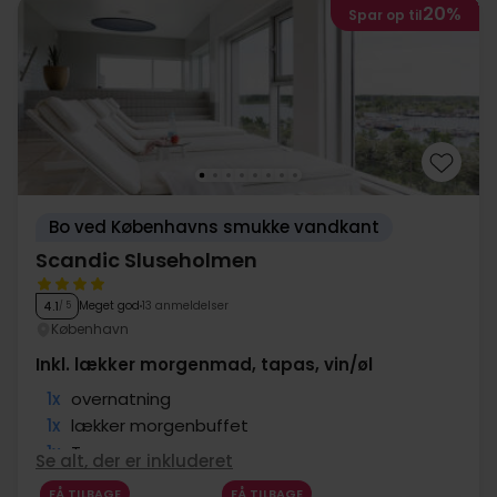
20%
Spar op til
Bo ved Københavns smukke vandkant
Scandic Sluseholmen
Meget god
13 anmeldelser
4.1
/ 5
København
Inkl. lækker morgenmad, tapas, vin/øl
1x
overnatning
1x
lækker morgenbuffet
1x
Tapas
Se alt, der er inkluderet
1x
1 glas øl eller vin i baren
FÅ TILBAGE
FÅ TILBAGE