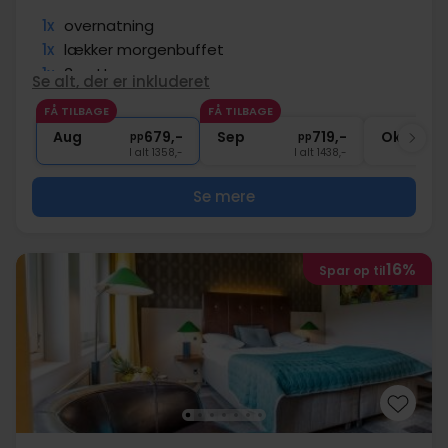
1x
overnatning
1x
lækker morgenbuffet
1x
3-retters menu
Se alt, der er inkluderet
∞
Gratis parkering ved hotellet
FÅ TILBAGE
FÅ TILBAGE
∞
Gratis wifi
Aug
679,-
Sep
719,-
Okt
pp
pp
I alt 1358,-
I alt 1438,-
Se mere
16%
Spar op til