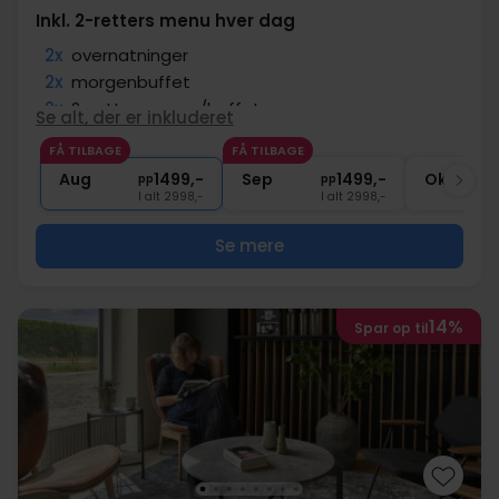
Inkl. 2-retters menu hver dag
2x
overnatninger
2x
morgenbuffet
2x
2-retters menu/buffet
Se alt, der er inkluderet
2x
kaffe to go
FÅ TILBAGE
FÅ TILBAGE
∞
Gratis parkering
Aug
1499,-
Sep
1499,-
Okt
pp
pp
I alt 2998,-
I alt 2998,-
Se mere
14%
Spar op til