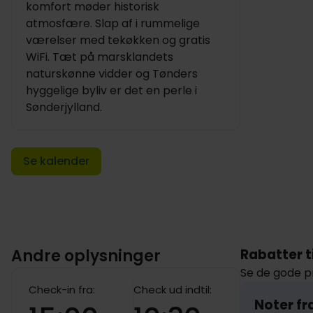
komfort møder historisk
atmosfære. Slap af i rummelige
værelser med tekøkken og gratis
WiFi. Tæt på marsklandets
naturskønne vidder og Tønders
hyggelige byliv er det en perle i
Sønderjylland.
Se kalender
Andre oplysninger
Rabatter t
Se de gode pr
Check-in fra:
Check ud indtil:
Noter fr