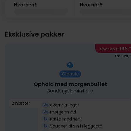
Hvorhen?
Hvornår?
Eksklusive pakker
16%
*
Spar op til
fra 929,-
Classic
Ophold med morgenbuffet
Sønderjysk miniferie
2 nætter
2x
overnatninger
2x
morgenmad
1x
Kaffe med sødt
1x
Voucher til vin i Fleggaard