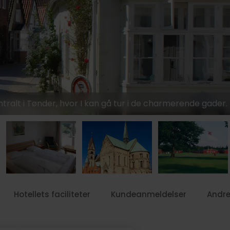
ralt i Tønder, hvor I kan gå tur i de charmerende gader.
Hotellets faciliteter
Kundeanmeldelser
Andre