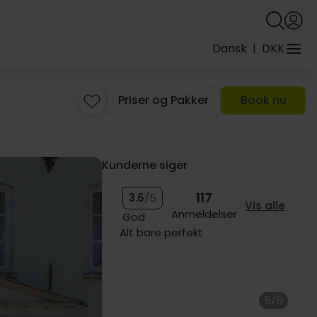
Dansk
|
DKK
Priser og Pakker
Book nu
Kunderne siger
117
3.6
/5
Vis alle
Anmeldelser
God
Alt bare perfekt
5/5