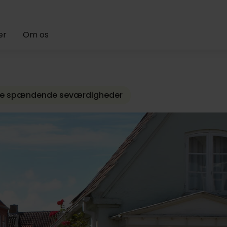
Oplev vores bedst bedømte hoteller
er
Om os
der
Tønder Motel Apartments
nge spændende seværdigheder