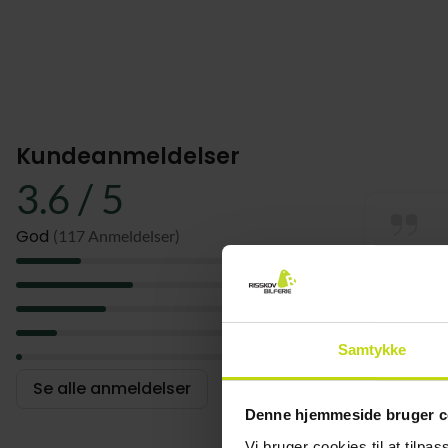
Kundeanmeldelser
3.6 / 5
God
(117 Anmeldelser)
5
Alt bare
4
3
2
Samtykke
1
Se alle anmeldelser
Denne hjemmeside bruger c
Vi bruger cookies til at tilpas