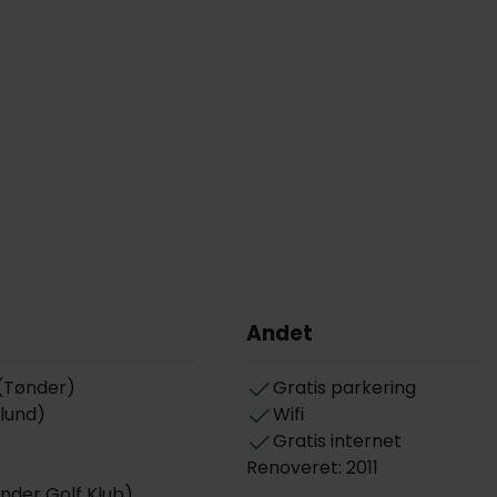
Andet
 (Tønder)
Gratis parkering
llund)
Wifi
Gratis internet
Renoveret: 2011
nder Golf Klub)