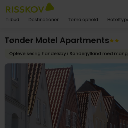
Tilbud
Destinationer
Tema ophold
Hoteltyp
Risskov Bilferie
Danmark
Jylland
Sønderjylland
Tøn
Tønder Motel Apartments
Oplevelsesrig handelsby i Sønderjylland med ma