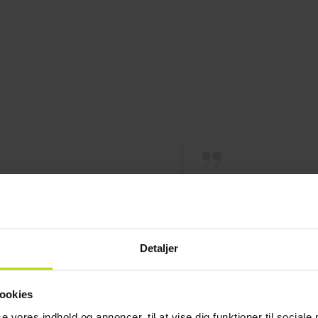
 perfekt
Behageligt ophold, 
og det, der lige var bru
Detaljer
5/5
ookies
se vores indhold og annoncer, til at vise dig funktioner til sociale