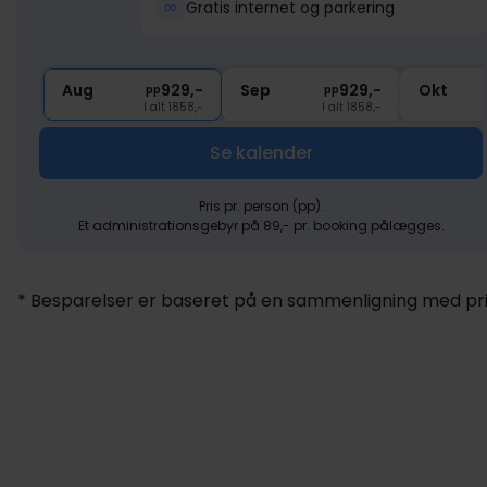
∞
Gratis internet og parkering
Aug
929,-
Sep
929,-
Okt
pp
pp
I alt 1858,-
I alt 1858,-
Se kalender
Pris pr. person (pp).
Et administrationsgebyr på 89,- pr. booking pålægges.
* Besparelser er baseret på en sammenligning med pris