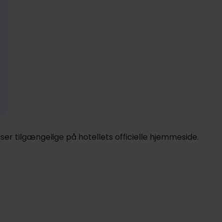
929,-
Nov
929,-
Dec
929,-
pp
pp
pp
I alt 1858,-
I alt 1858,-
I alt 1858,-
er tilgængelige på hotellets officielle hjemmeside.