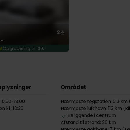
2
,-
Opgradering til 160,-
oplysninger
Området
 15:00-18:00
Nærmeste togstation: 0.3 km
 kl.: 10:30
Nærmeste lufthavn: 113 km (Bi
Beliggende i centrum
Afstand til strand: 20 km
Nærmeste golfbane: 7 km (Tø