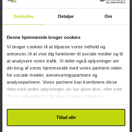
Rančířov
Samtykke
Detaljer
Om
Den lille by Rančířov med cirka 400 indbyggere
ligger i hjertet af Vysočina-regionen. Området er
Denne hjemmeside bruger cookies
smukt og indbyder til flotte vandreturer.
Vi bruger cookies til at tilpasse vores indhold og
annoncer, til at vise dig funktioner til sociale medier og til
at analysere vores trafik. Vi deler også oplysninger om
din brug af vores hjemmeside med vores partnere inden
for sociale medier, annonceringspartnere og
analysepartnere. Vores partnere kan kombinere disse
data med andre oplysninger, du har givet dem, eller som
de har indsamlet fra din brug af deres tjenester.
Tillad alle
The Castle Garden