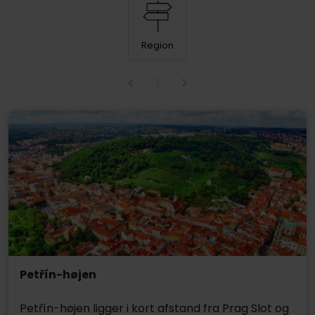
Region
1
Petřín-højen
Petřín-højen ligger i kort afstand fra Prag Slot og