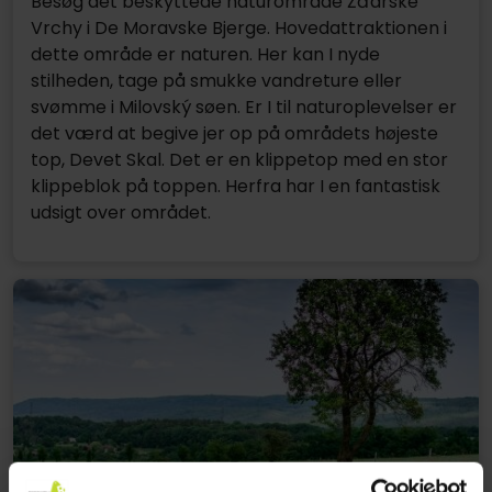
Besøg det beskyttede naturområde Žďárské
Vrchy i De Moravske Bjerge. Hovedattraktionen i
dette område er naturen. Her kan I nyde
stilheden, tage på smukke vandreture eller
svømme i Milovský søen. Er I til naturoplevelser er
det værd at begive jer op på områdets højeste
top, Devet Skal. Det er en klippetop med en stor
klippeblok på toppen. Herfra har I en fantastisk
udsigt over området.