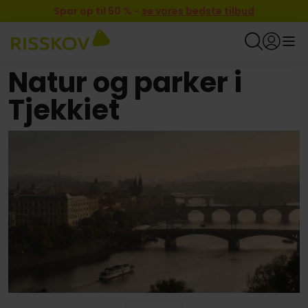
Spar op til 50 %
-
se vores bedste tilbud
Natur og parker i
Tjekkiet