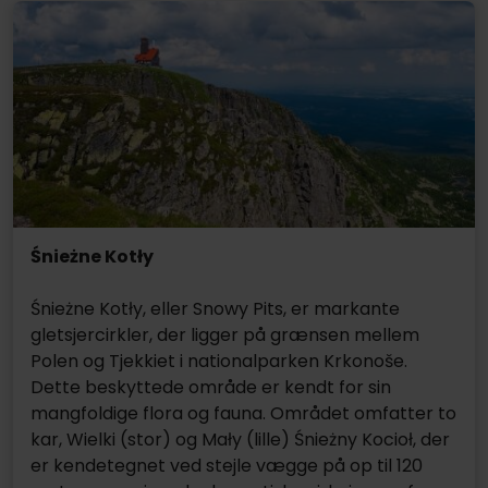
Śnieżne Kotły
Śnieżne Kotły, eller Snowy Pits, er markante
gletsjercirkler, der ligger på grænsen mellem
Polen og Tjekkiet i nationalparken Krkonoše.
Dette beskyttede område er kendt for sin
mangfoldige flora og fauna. Området omfatter to
kar, Wielki (stor) og Mały (lille) Śnieżny Kocioł, der
er kendetegnet ved stejle vægge på op til 120