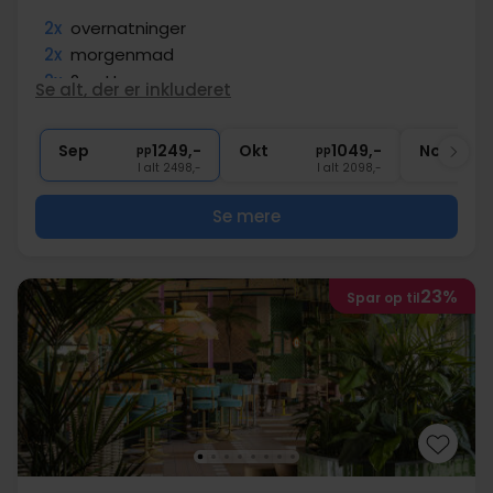
2x
overnatninger
2x
morgenmad
2x
2-retters menu
Se alt, der er inkluderet
1x
kaffe to go
1x
velkomst forfriskning
Sep
1249,-
Okt
1049,-
Nov
pp
pp
I alt 2498,-
I alt 2098,-
Se mere
23%
Spar op til