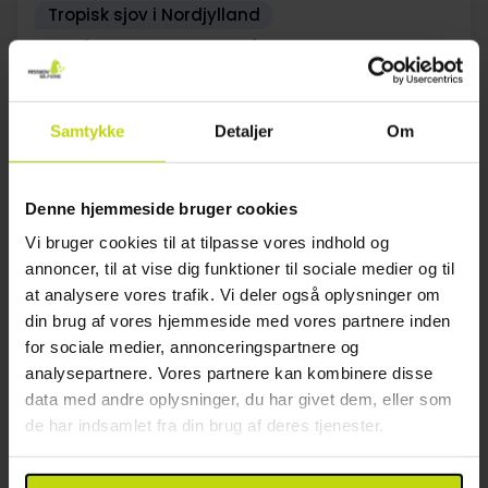
Tropisk sjov i Nordjylland
Quality Hotel The Reef
Fremragende
2 anmeldelser
5.0
/ 5
Frederikshavn
Samtykke
Detaljer
Om
Gratis adgang til indendørs vandland
1x
nat med lækker morgenmad
1x
3-retters menu
Denne hjemmeside bruger cookies
1x
1 glas vin, øl el. vand
Vi bruger cookies til at tilpasse vores indhold og
Se alt, der er inkluderet
1x
Adgang til indendørs badeland
annoncer, til at vise dig funktioner til sociale medier og til
1x
kaffe to go
at analysere vores trafik. Vi deler også oplysninger om
Aug
1059,-
Sep
1059,-
Okt
pp
pp
din brug af vores hjemmeside med vores partnere inden
I alt 2118,-
I alt 2118,-
for sociale medier, annonceringspartnere og
Se mere
analysepartnere. Vores partnere kan kombinere disse
data med andre oplysninger, du har givet dem, eller som
de har indsamlet fra din brug af deres tjenester.
1