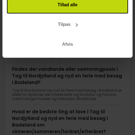
Tillad alle
FAQ
Tilpas
Hvilke hoteller i Tag til Nordjylland og nyd en
ferie med besøg i Badeland er bedst bedømt
af gæster?
Afvis
Ja, Tag til Nordjylland og nyd en ferie med besøg i
Badeland har vandlande og offentlige swimmingpools, og
flere hoteller tilbyder også private pools.
Findes der vandlande eller swimmingpools i
Tag til Nordjylland og nyd en ferie med besøg
i Badeland?
Tag til Nordjylland og nyd en ferie med besøg i Badeland er
ideel for rejsende, der interesserer sig for kultur og historie,
med mange museer og historiske attraktioner.
Hvad er de bedste ting at lave i Tag til
Nordjylland og nyd en ferie med besøg i
Badeland om
vinteren/sommeren/foråret/efteråret?