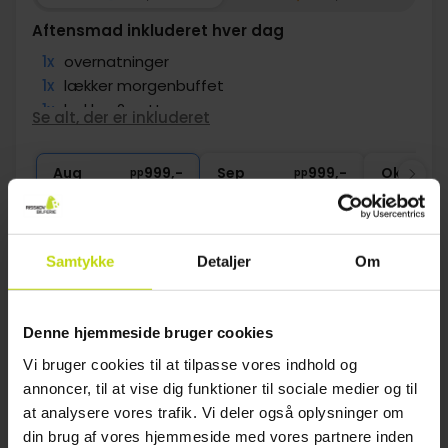
Aftensmad inkluderet hver dag
1x
overnatninger
1x
lækker morgenbuffet
1x
lækker 2-retters menu
Se alt, der er inkluderet
1x
kaffe/te og kage om eftermiddagen
∞
Gratis parkering
Aug
999,-
Sep
999,-
Okt
pp
pp
I alt 1998,-
I alt 1998,-
Se mere
Samtykke
Detaljer
Om
1
Denne hjemmeside bruger cookies
Vi bruger cookies til at tilpasse vores indhold og
FAQ
annoncer, til at vise dig funktioner til sociale medier og til
at analysere vores trafik. Vi deler også oplysninger om
Hvilke hoteller i Find det perfekte hotel for
din brug af vores hjemmeside med vores partnere inden